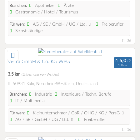
Apotheker
Ärzte
Branchen:
Gastronomie / Hotel / Tourismus
AG / SE / GmbH / UG / Ltd.
Freiberufler
Für wen:
Selbstständige
36
Vistra GmbH & Co. KG WPG
1 Bew.
3,5 km
(Entfernung von Weiden)
50931 Köln, Nordrhein-Westfalen, Deutschland
Industrie
Ingenieure / Techn. Berufe
Branchen:
IT / Multimedia
Kleinunternehmer / GbR / OHG / KG / PersG
Für wen:
AG / SE / GmbH / UG / Ltd.
Freiberufler
36