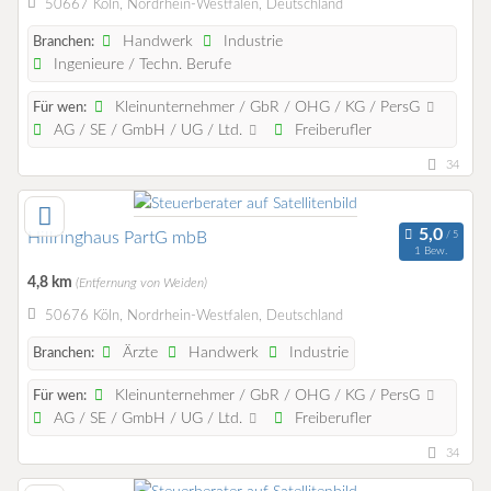
50667 Köln, Nordrhein-Westfalen, Deutschland
Handwerk
Industrie
Branchen:
Ingenieure / Techn. Berufe
Kleinunternehmer / GbR / OHG / KG / PersG
Für wen:
AG / SE / GmbH / UG / Ltd.
Freiberufler
34
Hillringhaus PartG mbB
1 Bew.
4,8 km
(Entfernung von Weiden)
50676 Köln, Nordrhein-Westfalen, Deutschland
Ärzte
Handwerk
Industrie
Branchen:
Kleinunternehmer / GbR / OHG / KG / PersG
Für wen:
AG / SE / GmbH / UG / Ltd.
Freiberufler
34