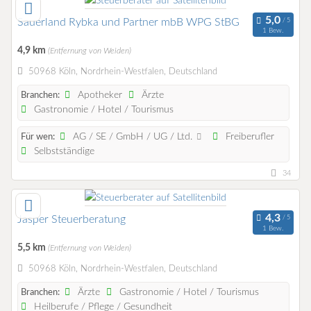
Sauerland Rybka und Partner mbB WPG StBG
1 Bew.
4,9 km
(Entfernung von Weiden)
50968 Köln, Nordrhein-Westfalen, Deutschland
Apotheker
Ärzte
Branchen:
Gastronomie / Hotel / Tourismus
AG / SE / GmbH / UG / Ltd.
Freiberufler
Für wen:
Selbstständige
34
Jasper Steuerberatung
1 Bew.
5,5 km
(Entfernung von Weiden)
50968 Köln, Nordrhein-Westfalen, Deutschland
Ärzte
Gastronomie / Hotel / Tourismus
Branchen:
Heilberufe / Pflege / Gesundheit