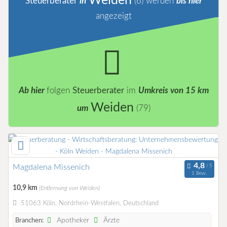
Weiden
Steuerberater
in
(6)
werden
bis hier
angezeigt
Ab hier
folgen
Steuerberater
im
Umkreis von 15 km
Weiden
um
(79)
Magdalena Missenich
1 Bew.
10,9 km
(Entfernung von Weiden)
51063 Köln, Nordrhein-Westfalen, Deutschland
Apotheker
Ärzte
Branchen: