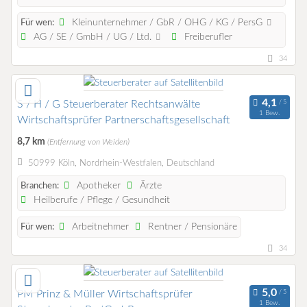
Kleinunternehmer / GbR / OHG / KG / PersG
Für wen:
AG / SE / GmbH / UG / Ltd.
Freiberufler
34
S / H / G Steuerberater Rechtsanwälte
1 Bew.
Wirtschaftsprüfer Partnerschaftsgesellschaft
8,7 km
(Entfernung von Weiden)
50999 Köln, Nordrhein-Westfalen, Deutschland
Apotheker
Ärzte
Branchen:
Heilberufe / Pflege / Gesundheit
Arbeitnehmer
Rentner / Pensionäre
Für wen:
34
PM Prinz & Müller Wirtschaftsprüfer
1 Bew.