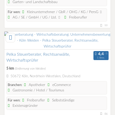
Garten- und Landschaftsbau
Kleinunternehmer / GbR / OHG / KG / PersG
Für wen:
AG / SE / GmbH / UG / Ltd.
Freiberufler
99
Pelka Steuerberater, Rechtsanwälte,
1 Bew.
Wirtschaftsprüfer
5 km
(Entfernung von Weiden)
50672 Köln, Nordrhein-Westfalen, Deutschland
Apotheker
eCommerce
Branchen:
Gastronomie / Hotel / Tourismus
Freiberufler
Selbstständige
Für wen:
Existenzgründer
86