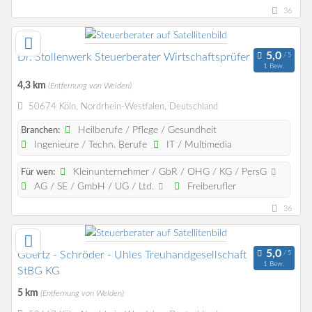
36
Dr. Stollenwerk Steuerberater Wirtschaftsprüfer
1 Bew.
4,3 km
(Entfernung von Weiden)
50674 Köln, Nordrhein-Westfalen, Deutschland
Heilberufe / Pflege / Gesundheit
Branchen:
Ingenieure / Techn. Berufe
IT / Multimedia
Kleinunternehmer / GbR / OHG / KG / PersG
Für wen:
AG / SE / GmbH / UG / Ltd.
Freiberufler
36
Goertz - Schröder - Uhles Treuhandgesellschaft
1 Bew.
StBG KG
5 km
(Entfernung von Weiden)