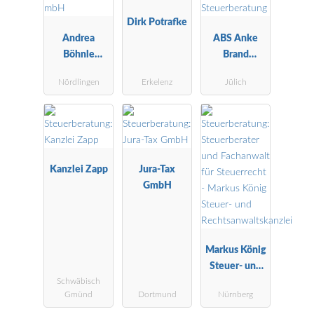
Dirk Potrafke
Andrea
ABS Anke
Böhnle
Brand
Steuerberatu
Steuerberatu
Nördlingen
Erkelenz
Jülich
ngsgesellscha
ng
ft mbH
Kanzlei Zapp
Jura-Tax
GmbH
Markus König
Steuer- und
Schwäbisch
Rechtsanwalt
Gmünd
Dortmund
Nürnberg
skanzlei