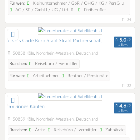
Kleinunternehmer / GbR / OHG / KG / PersG
Für wen:
AG / SE / GmbH / UG / Ltd.
Freiberufler
34
c k s s Carlé Korn Stahl Strahl Partnerschaft
1 Bew.
50858 Köln, Nordrhein-Westfalen, Deutschland
Reisebüro / -vermittler
Branchen:
Arbeitnehmer
Rentner / Pensionäre
Für wen:
32
Johannes Kaulen
1 Bew.
50859 Köln, Nordrhein-Westfalen, Deutschland
Ärzte
Reisebüro / -vermittler
Zahnärzte
Branchen: