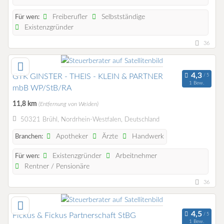
Freiberufler
Selbstständige
Für wen:
Existenzgründer
36
GTK GINSTER - THEIS - KLEIN & PARTNER
1 Bew.
mbB WP/StB/RA
11,8 km
(Entfernung von Weiden)
50321 Brühl, Nordrhein-Westfalen, Deutschland
Apotheker
Ärzte
Handwerk
Branchen:
Existenzgründer
Arbeitnehmer
Für wen:
Rentner / Pensionäre
36
Fickus & Fickus Partnerschaft StBG
1 Bew.