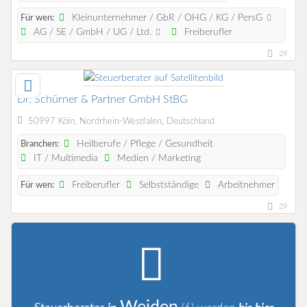
Kleinunternehmer / GbR / OHG / KG / PersG
Für wen:
AG / SE / GmbH / UG / Ltd.
Freiberufler
29
Dr. Schürner & Partner GmbH StBG
50997 Köln, Nordrhein-Westfalen, Deutschland
Heilberufe / Pflege / Gesundheit
Branchen:
IT / Multimedia
Medien / Marketing
Freiberufler
Selbstständige
Arbeitnehmer
Für wen:
29