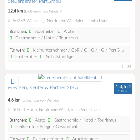
Steuerberater PartGmbB
12,4 km
(Entfernung von Weiden)
50389 Wesseling, Nordrhein-Westfalen, Deutschland
Apotheker
Ärzte
Branchen:
Gastronomie / Hotel / Tourismus
Kleinunternehmer / GbR / OHG / KG / PersG
Für wen:
Freiberufler
Selbstständige
34
Mevißen, Reuter & Partner StBG
1 Bew.
4,6 km
(Entfernung von Weiden)
50354 Hürth, Nordrhein-Westfalen, Deutschland
Ärzte
Gastronomie / Hotel / Tourismus
Branchen:
Heilberufe / Pflege / Gesundheit
Existenzgründer
Arbeitnehmer
Für wen: