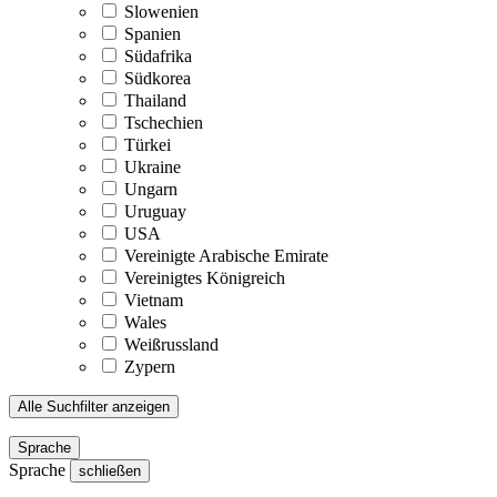
Slowenien
Spanien
Südafrika
Südkorea
Thailand
Tschechien
Türkei
Ukraine
Ungarn
Uruguay
USA
Vereinigte Arabische Emirate
Vereinigtes Königreich
Vietnam
Wales
Weißrussland
Zypern
Alle Suchfilter anzeigen
Sprache
Sprache
schließen