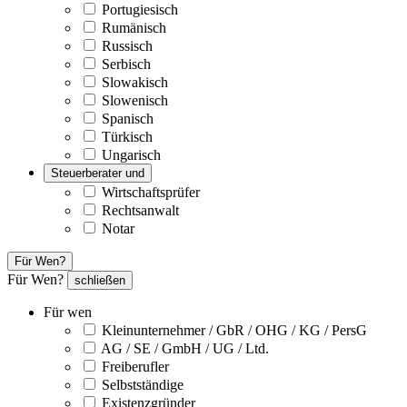
Portugiesisch
Rumänisch
Russisch
Serbisch
Slowakisch
Slowenisch
Spanisch
Türkisch
Ungarisch
Steuerberater und
Wirtschaftsprüfer
Rechtsanwalt
Notar
Für Wen?
Für Wen?
schließen
Für wen
Kleinunternehmer / GbR / OHG / KG / PersG
AG / SE / GmbH / UG / Ltd.
Freiberufler
Selbstständige
Existenzgründer