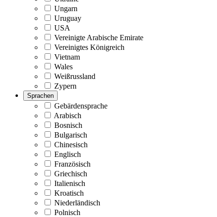
Ungarn
Uruguay
USA
Vereinigte Arabische Emirate
Vereinigtes Königreich
Vietnam
Wales
Weißrussland
Zypern
Sprachen
Gebärdensprache
Arabisch
Bosnisch
Bulgarisch
Chinesisch
Englisch
Französisch
Griechisch
Italienisch
Kroatisch
Niederländisch
Polnisch