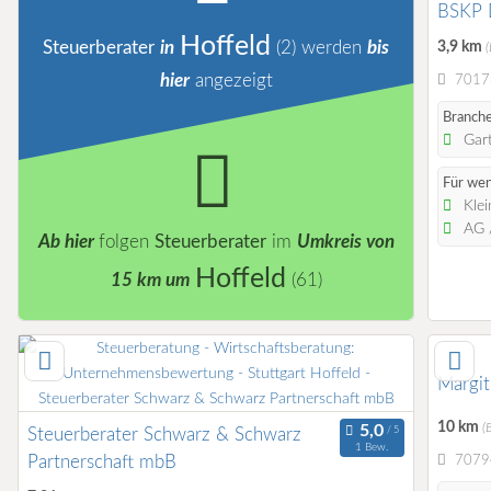
BSKP D
Hoffeld
3,9 km
Steuerberater
in
(2)
werden
bis
(
hier
angezeigt
70173
Branche
Gart
Für wen
Klei
AG /
Ab hier
folgen
Steuerberater
im
Umkreis von
Hoffeld
15 km um
(61)
Margit
10 km
(
Steuerberater Schwarz & Schwarz
1 Bew.
Partnerschaft mbB
70794