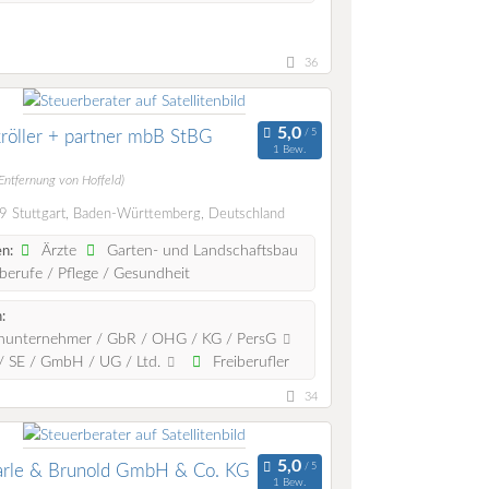
36
 kröller + partner mbB StBG
1 Bew.
Entfernung von Hoffeld)
 Stuttgart, Baden-Württemberg, Deutschland
Ärzte
Garten- und Landschaftsbau
n:
berufe / Pflege / Gesundheit
:
nunternehmer / GbR / OHG / KG / PersG
 SE / GmbH / UG / Ltd.
Freiberufler
34
arle & Brunold GmbH & Co. KG
1 Bew.