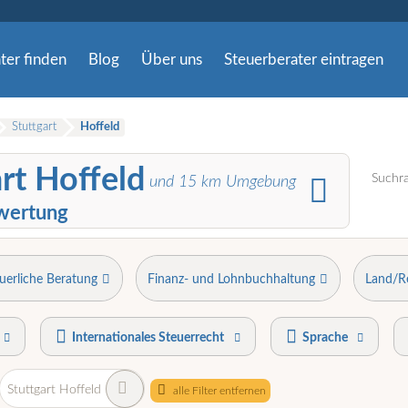
ter finden
Blog
Über uns
Steuerberater eintragen
Stuttgart
Hoffeld
art Hoffeld
Suchra
und
15
km Umgebung
wertung
uerliche Beratung
Finanz- und Lohnbuchhaltung
Land/R
Internationales Steuerrecht
Sprache
Stuttgart Hoffeld
alle Filter entfernen