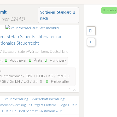
zurück
g
mit
Sortieren
Standard
nach
n
(von 12445)
oec. Stefan Sauer Fachberater für
ationales Steuerrecht
 Stuttgart, Baden-Württemberg, Deutschland
Apotheker
Ärzte
Handwerk
n:
:
nunternehmer / GbR / OHG / KG / PersG
 SE / GmbH / UG / Ltd.
Freiberufler
29