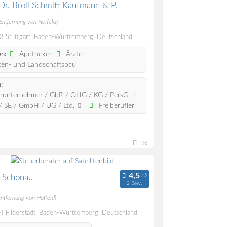
r. Broll Schmitt Kaufmann & P.
Entfernung von Hoffeld)
 Stuttgart, Baden-Württemberg, Deutschland
Apotheker
Ärzte
n:
en- und Landschaftsbau
:
nunternehmer / GbR / OHG / KG / PersG
 SE / GmbH / UG / Ltd.
Freiberufler
98
 Schönau
2 Bew.
Entfernung von Hoffeld)
 Filderstadt, Baden-Württemberg, Deutschland