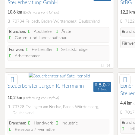
Steuerberatung GmbH
StBG
10,6 km
12,2 k
(Entfernung von Hoffeld)
70734 Fellbach, Baden-Württemberg, Deutschland
71229
Apotheker
Ärzte
Branchen:
Branche
Garten- und Landschaftsbau
Für wen
Freiberufler
Selbstständige
Für wen:
Arbeitnehmer
34
Steuerberater Jürgen R. Herrmann
Ebner 
1 Bew.
Steuer
10,2 km
(Entfernung von Hoffeld)
Partne
4,4 km
(
73728 Esslingen am Neckar, Baden-Württemberg,
70174
Deutschland
Branche
Handwerk
Industrie
Branchen:
Heil
Reisebüro / -vermittler