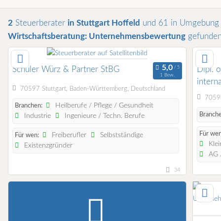
2
Steuerberater
in Stuttgart Hoffeld
und 61 in Umgebun
Wirtschaftsberatung: Unternehmensbewertung
gefunde
Schuler Würz & Partner StBG
Dipl. 
1 Bew.
intern
70597 Stuttgart, Baden-Württemberg, Deutschland
70597
Heilberufe / Pflege / Gesundheit
Branchen:
Branche
Industrie
Ingenieure / Techn. Berufe
Für wen
Freiberufler
Selbstständige
Für wen:
Klei
Existenzgründer
AG /
34