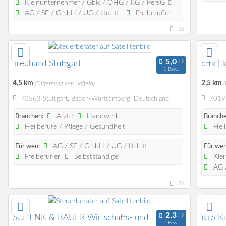
Kleinunternehmer / GbR / OHG / KG / PersG
AG / SE / GmbH / UG / Ltd.
Freiberufler
36
Treuhand Stuttgart
dffk |
1 Bew.
4,5 km
2,5 km
(Entfernung von Hoffeld)
(
70563 Stuttgart, Baden-Württemberg, Deutschland
70199
Ärzte
Handwerk
Branchen:
Branche
Heilberufe / Pflege / Gesundheit
Heil
AG / SE / GmbH / UG / Ltd.
Für wen:
Für wen
Freiberufler
Selbstständige
Klei
AG /
36
SCHENK & BAUER Wirtschafts- und
RTS K
1 Bew.