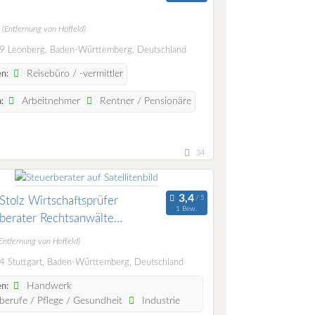
m
(Entfernung von Hoffeld)
 Leonberg, Baden-Württemberg, Deutschland
Reisebüro / -vermittler
n:
Arbeitnehmer
Rentner / Pensionäre
:
34
Stolz Wirtschaftsprüfer
1 Bew.
berater Rechtsanwälte
rschaft mbB
Entfernung von Hoffeld)
 Stuttgart, Baden-Württemberg, Deutschland
Handwerk
n:
berufe / Pflege / Gesundheit
Industrie