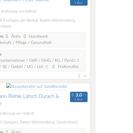
1 Bew.
m
(Entfernung von Hoffeld)
 Esslingen am Neckar, Baden-Württemberg,
chland
Ärzte
Handwerk
n:
berufe / Pflege / Gesundheit
:
nunternehmer / GbR / OHG / KG / PersG
 SE / GmbH / UG / Ltd.
Freiberufler
34
nn Riehle Lätsch Durach &
1 Bew.
r
Entfernung von Hoffeld)
 Stuttgart, Baden-Württemberg, Deutschland
Ärzte
n: