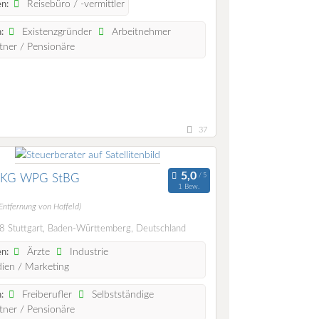
Reisebüro / -vermittler
n:
Existenzgründer
Arbeitnehmer
:
ner / Pensionäre
37
 KG WPG StBG
1 Bew.
Entfernung von Hoffeld)
 Stuttgart, Baden-Württemberg, Deutschland
Ärzte
Industrie
n:
en / Marketing
Freiberufler
Selbstständige
:
ner / Pensionäre