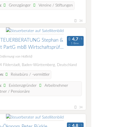
Grenzgänger
Vereine / Stiftungen
:
34
TEUERBERATUNG Stephan &
1 Bew.
t PartG mbB Wirtschaftsprüfer
berater Rechtsanwalt
Entfernung von Hoffeld)
 Filderstadt, Baden-Württemberg, Deutschland
Reisebüro / -vermittler
n:
Existenzgründer
Arbeitnehmer
:
ner / Pensionäre
34
m-Ökonom Peter Bürkle