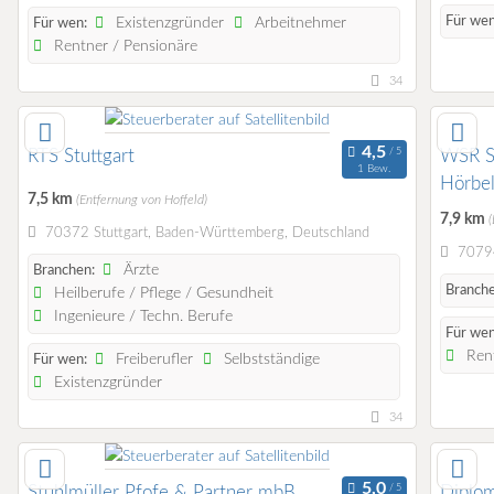
Für wen
Existenzgründer
Arbeitnehmer
Für wen:
Rentner / Pensionäre
34
RTS Stuttgart
WSR S
1 Bew.
Hörbel
7,5 km
(Entfernung von Hoffeld)
Steuer
7,9 km
(
70372 Stuttgart, Baden-Württemberg, Deutschland
70794
Ärzte
Branchen:
Branche
Heilberufe / Pflege / Gesundheit
Ingenieure / Techn. Berufe
Für wen
Rent
Freiberufler
Selbstständige
Für wen:
Existenzgründer
34
Stuhlmüller Pfofe & Partner mbB
Diplo