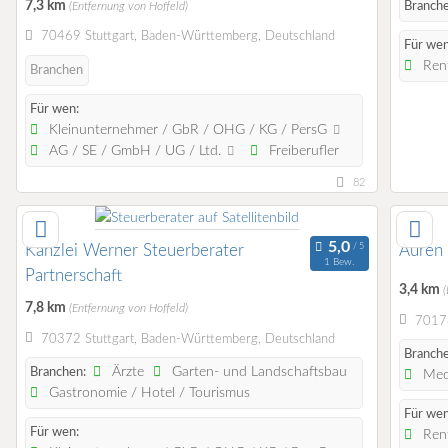
7,3 km
Branche
(Entfernung von Hoffeld)
70469 Stuttgart, Baden-Württemberg, Deutschland
Für wen
Rent
Branchen
Für wen:
Kleinunternehmer / GbR / OHG / KG / PersG
AG / SE / GmbH / UG / Ltd.
Freiberufler
82
Kanzlei Werner Steuerberater
Auren
1 Bew.
Partnerschaft
3,4 km
(
7,8 km
(Entfernung von Hoffeld)
70178
70372 Stuttgart, Baden-Württemberg, Deutschland
Branche
Ärzte
Garten- und Landschaftsbau
Branchen:
Medi
Gastronomie / Hotel / Tourismus
Für wen
Für wen:
Rent