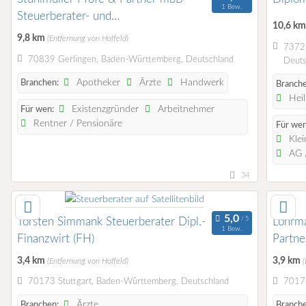
1 Bew.
Steuerberater- und
10,6 k
Rechtsanwaltssozietät
9,8 km
(Entfernung von Hoffeld)
73728
70839 Gerlingen, Baden-Württemberg, Deutschland
Deuts
Apotheker
Ärzte
Handwerk
Branchen:
Branche
Heil
Existenzgründer
Arbeitnehmer
Für wen:
Rentner / Pensionäre
Für wen
Klei
AG /
34
Torsten Simmank Steuerberater Dipl.-
Lohrma
1 Bew.
Finanzwirt (FH)
Partne
3,4 km
3,9 km
(Entfernung von Hoffeld)
(
70173 Stuttgart, Baden-Württemberg, Deutschland
70174
Ärzte
Branchen:
Branche