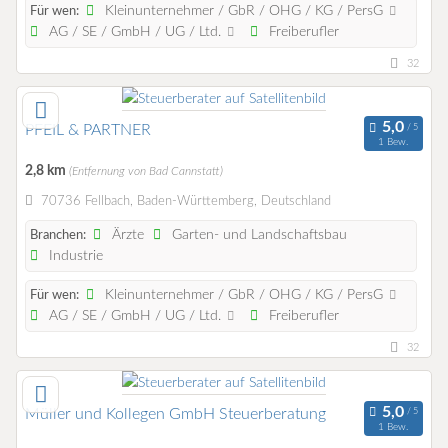
Kleinunternehmer / GbR / OHG / KG / PersG
Für wen:
AG / SE / GmbH / UG / Ltd.
Freiberufler
32
PFEIL & PARTNER
1 Bew.
2,8 km
(Entfernung von Bad Cannstatt)
70736 Fellbach, Baden-Württemberg, Deutschland
Ärzte
Garten- und Landschaftsbau
Branchen:
Industrie
Kleinunternehmer / GbR / OHG / KG / PersG
Für wen:
AG / SE / GmbH / UG / Ltd.
Freiberufler
32
Müller und Kollegen GmbH Steuerberatung
1 Bew.