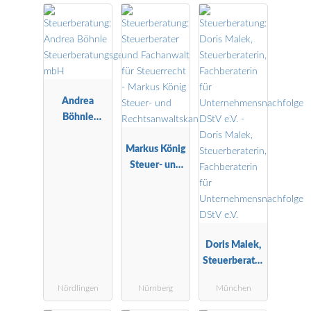
Andrea
Böhnle
Steuerberatu
ngsgesellscha
Markus König
ft mbH
Steuer- und
Rechtsanwalt
skanzlei
Doris Malek,
Steuerberater
in,
Nördlingen
Nürnberg
München
Fachberaterin
für