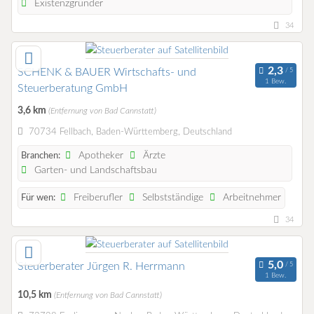
Existenzgründer
34
SCHENK & BAUER Wirtschafts- und
1 Bew.
Steuerberatung GmbH
3,6 km
(Entfernung von Bad Cannstatt)
70734 Fellbach, Baden-Württemberg, Deutschland
Apotheker
Ärzte
Branchen:
Garten- und Landschaftsbau
Freiberufler
Selbstständige
Arbeitnehmer
Für wen:
34
Steuerberater Jürgen R. Herrmann
1 Bew.
10,5 km
(Entfernung von Bad Cannstatt)