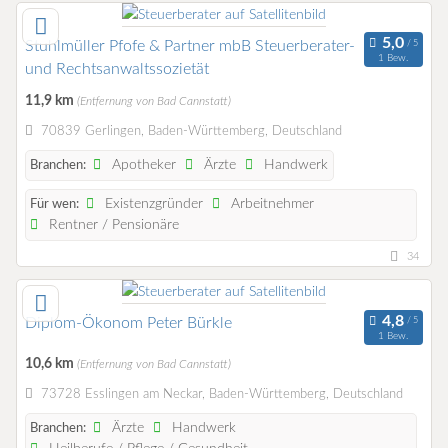
Stuhlmüller Pfofe & Partner mbB Steuerberater-
1 Bew.
und Rechtsanwaltssozietät
11,9 km
(Entfernung von Bad Cannstatt)
70839 Gerlingen, Baden-Württemberg, Deutschland
Apotheker
Ärzte
Handwerk
Branchen:
Existenzgründer
Arbeitnehmer
Für wen:
Rentner / Pensionäre
34
Diplom-Ökonom Peter Bürkle
1 Bew.
10,6 km
(Entfernung von Bad Cannstatt)
73728 Esslingen am Neckar, Baden-Württemberg, Deutschland
Ärzte
Handwerk
Branchen: