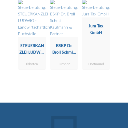
Unternehmen
snachfolge
DStV e.V.
Jura-Tax
GmbH
STEUERKAN
BSKP Dr.
ZLEI LUDWIG
Broll Schmitt
-
Kaufmann &
Ilshofen
Dresden
Dortmund
Landwirtscha
Partner
ftliche
Buchstelle