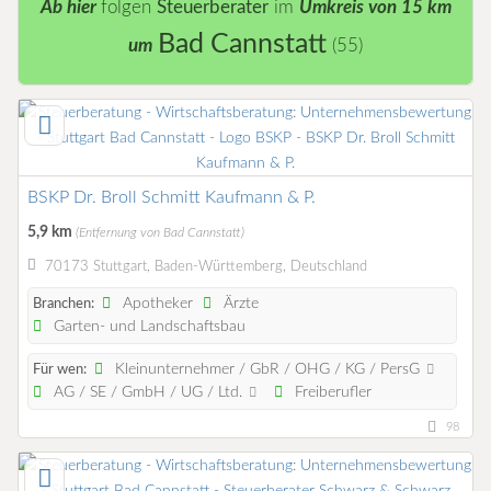
Ab hier
folgen
Steuerberater
im
Umkreis von 15 km
Bad Cannstatt
um
(55)
BSKP Dr. Broll Schmitt Kaufmann & P.
5,9 km
(Entfernung von Bad Cannstatt)
70173 Stuttgart, Baden-Württemberg, Deutschland
Apotheker
Ärzte
Branchen:
Garten- und Landschaftsbau
Kleinunternehmer / GbR / OHG / KG / PersG
Für wen:
AG / SE / GmbH / UG / Ltd.
Freiberufler
98