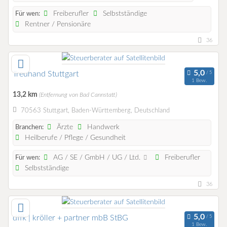
Freiberufler
Selbstständige
Für wen:
Rentner / Pensionäre
36
Treuhand Stuttgart
1 Bew.
13,2 km
(Entfernung von Bad Cannstatt)
70563 Stuttgart, Baden-Württemberg, Deutschland
Ärzte
Handwerk
Branchen:
Heilberufe / Pflege / Gesundheit
AG / SE / GmbH / UG / Ltd.
Freiberufler
Für wen:
Selbstständige
36
dffk | kröller + partner mbB StBG
1 Bew.