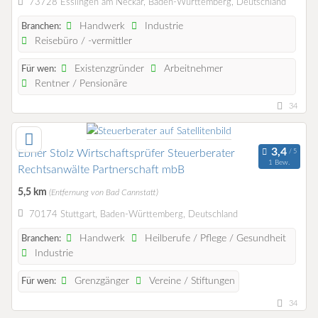
73728 Esslingen am Neckar, Baden-Württemberg, Deutschland
Handwerk
Industrie
Branchen:
Reisebüro / -vermittler
Existenzgründer
Arbeitnehmer
Für wen:
Rentner / Pensionäre
34
Ebner Stolz Wirtschaftsprüfer Steuerberater
1 Bew.
Rechtsanwälte Partnerschaft mbB
5,5 km
(Entfernung von Bad Cannstatt)
70174 Stuttgart, Baden-Württemberg, Deutschland
Handwerk
Heilberufe / Pflege / Gesundheit
Branchen:
Industrie
Grenzgänger
Vereine / Stiftungen
Für wen:
34