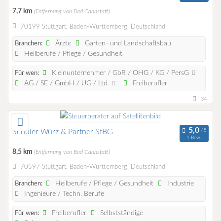
7,7 km
(Entfernung von Bad Cannstatt)
70199 Stuttgart, Baden-Württemberg, Deutschland
Ärzte
Garten- und Landschaftsbau
Branchen:
Heilberufe / Pflege / Gesundheit
Kleinunternehmer / GbR / OHG / KG / PersG
Für wen:
AG / SE / GmbH / UG / Ltd.
Freiberufler
34
Schuler Würz & Partner StBG
1 Bew.
8,5 km
(Entfernung von Bad Cannstatt)
70597 Stuttgart, Baden-Württemberg, Deutschland
Heilberufe / Pflege / Gesundheit
Industrie
Branchen:
Ingenieure / Techn. Berufe
Freiberufler
Selbstständige
Für wen: