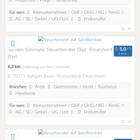
Heilberufe / Pflege / Gesundheit
Kleinunternehmer / GbR / OHG / KG / PersG
Für wen:
AG / SE / GmbH / UG / Ltd.
Freiberufler
34
Torsten Simmank Steuerberater Dipl.-Finanzwirt
1 Bew.
(FH)
6,3 km
(Entfernung von Bad Cannstatt)
70173 Stuttgart, Baden-Württemberg, Deutschland
Ärzte
Gastronomie / Hotel / Tourismus
Branchen:
Handwerk
Kleinunternehmer / GbR / OHG / KG / PersG
Für wen:
AG / SE / GmbH / UG / Ltd.
Freiberufler
32