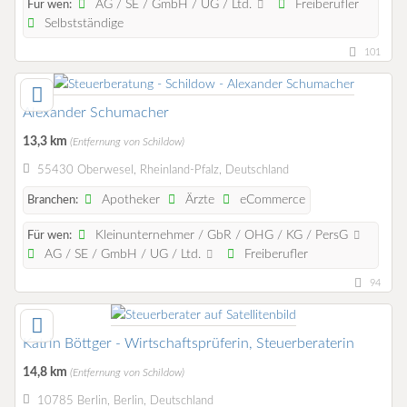
AG / SE / GmbH / UG / Ltd.
Freiberufler
Für wen:
Selbstständige
101
Alexander Schumacher
13,3 km
(Entfernung von Schildow)
55430 Oberwesel, Rheinland-Pfalz, Deutschland
Apotheker
Ärzte
eCommerce
Branchen:
Kleinunternehmer / GbR / OHG / KG / PersG
Für wen:
AG / SE / GmbH / UG / Ltd.
Freiberufler
94
Katrin Böttger - Wirtschaftsprüferin, Steuerberaterin
14,8 km
(Entfernung von Schildow)
10785 Berlin, Berlin, Deutschland