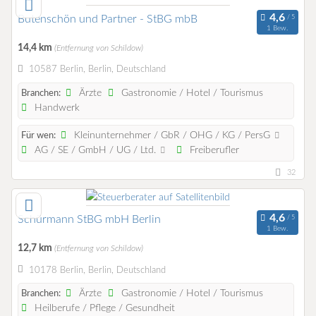
Butenschön und Partner - StBG mbB
1 Bew.
14,4 km
(Entfernung von Schildow)
10587 Berlin, Berlin, Deutschland
Ärzte
Gastronomie / Hotel / Tourismus
Branchen:
Handwerk
Kleinunternehmer / GbR / OHG / KG / PersG
Für wen:
AG / SE / GmbH / UG / Ltd.
Freiberufler
32
Schürmann StBG mbH Berlin
1 Bew.
12,7 km
(Entfernung von Schildow)
10178 Berlin, Berlin, Deutschland
Ärzte
Gastronomie / Hotel / Tourismus
Branchen:
Heilberufe / Pflege / Gesundheit