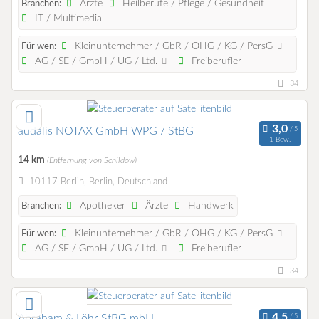
Ärzte
Heilberufe / Pflege / Gesundheit
Branchen:
IT / Multimedia
Kleinunternehmer / GbR / OHG / KG / PersG
Für wen:
AG / SE / GmbH / UG / Ltd.
Freiberufler
34
audalis NOTAX GmbH WPG / StBG
1 Bew.
14 km
(Entfernung von Schildow)
10117 Berlin, Berlin, Deutschland
Apotheker
Ärzte
Handwerk
Branchen:
Kleinunternehmer / GbR / OHG / KG / PersG
Für wen:
AG / SE / GmbH / UG / Ltd.
Freiberufler
34
Abraham & Löhr StBG mbH