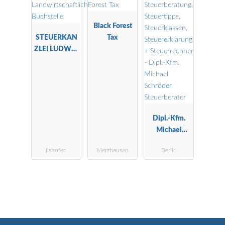
Black Forest
STEUERKAN
Tax
ZLEI LUDWIG
-
Landwirtscha
ftliche
Buchstelle
Dipl.-Kfm.
Michael
Schröder
Ilshofen
Merzhausen
Berlin
Steuerberater