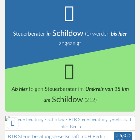
Schildow
Steuerberater
in
(1)
werden
bis hier
angezeigt
Ab hier
folgen
Steuerberater
im
Umkreis von 15 km
Schildow
um
(212)
BTB Steuerberatungsgesellschaft mbH Berlin