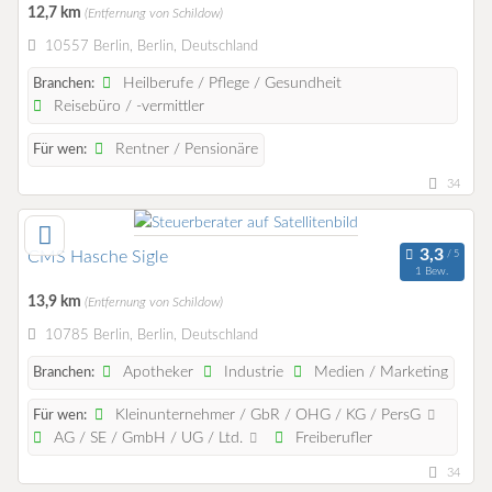
12,7 km
(Entfernung von Schildow)
10557 Berlin, Berlin, Deutschland
Heilberufe / Pflege / Gesundheit
Branchen:
Reisebüro / -vermittler
Rentner / Pensionäre
Für wen:
34
CMS Hasche Sigle
1 Bew.
13,9 km
(Entfernung von Schildow)
10785 Berlin, Berlin, Deutschland
Apotheker
Industrie
Medien / Marketing
Branchen:
Kleinunternehmer / GbR / OHG / KG / PersG
Für wen:
AG / SE / GmbH / UG / Ltd.
Freiberufler
34