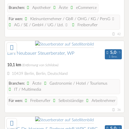
Apotheker
Ärzte
eCommerce
Branchen:
Kleinunternehmer / GbR / OHG / KG / PersG
Für wen:
AG / SE / GmbH / UG / Ltd.
Freiberufler
42
Lars Neubauer Steuerberater, WP
1 Bew.
10,1 km
(Entfernung von Schildow)
10439 Berlin, Berlin, Deutschland
Ärzte
Gastronomie / Hotel / Tourismus
Branchen:
IT / Multimedia
Freiberufler
Selbstständige
Arbeitnehmer
Für wen:
36
DHPG Dr. Harzem & Partner mbB WPG StBG