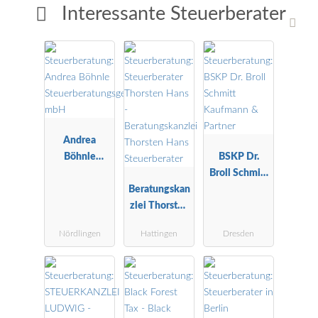
Interessante Steuerberater
Andrea
Böhnle
BSKP Dr.
Steuerberatu
Broll Schmitt
ngsgesellscha
Beratungskan
Kaufmann &
ft mbH
zlei Thorsten
Partner
Hans
Nördlingen
Hattingen
Dresden
Steuerberater