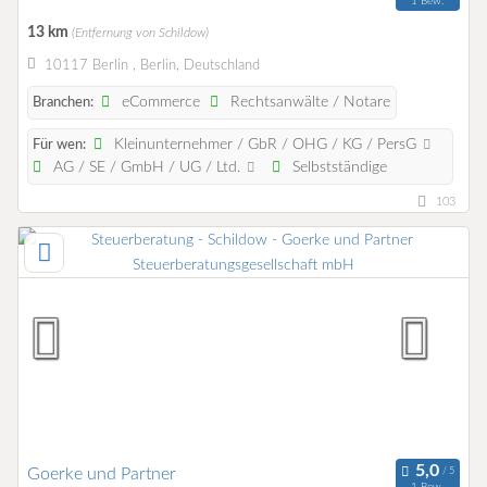
1 Bew.
13 km
(Entfernung von Schildow)
10117 Berlin , Berlin, Deutschland
eCommerce
Rechtsanwälte / Notare
Branchen:
Kleinunternehmer / GbR / OHG / KG / PersG
Für wen:
AG / SE / GmbH / UG / Ltd.
Selbstständige
103
Goerke und Partner