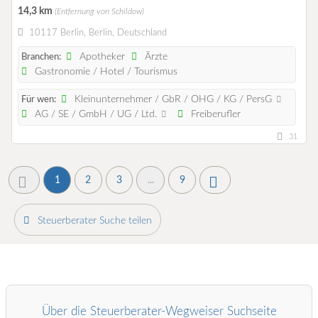
14,3 km
(Entfernung von Schildow)
10117 Berlin, Berlin, Deutschland
Apotheker
Ärzte
Branchen:
Gastronomie / Hotel / Tourismus
Kleinunternehmer / GbR / OHG / KG / PersG
Für wen:
AG / SE / GmbH / UG / Ltd.
Freiberufler
31
1
2
3
...
9
Steuerberater Suche teilen
Über die Steuerberater-Wegweiser Suchseite