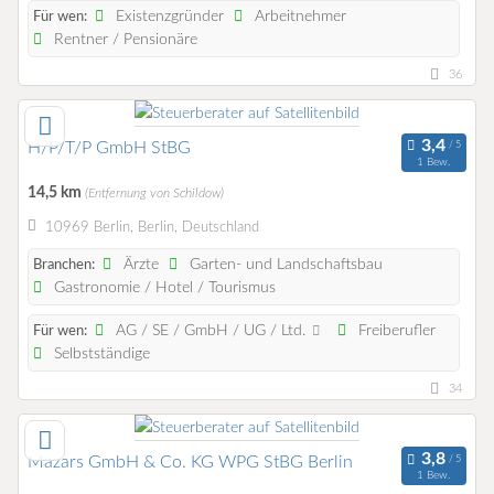
Existenzgründer
Arbeitnehmer
Für wen:
Rentner / Pensionäre
36
H/P/T/P GmbH StBG
1 Bew.
14,5 km
(Entfernung von Schildow)
10969 Berlin, Berlin, Deutschland
Ärzte
Garten- und Landschaftsbau
Branchen:
Gastronomie / Hotel / Tourismus
AG / SE / GmbH / UG / Ltd.
Freiberufler
Für wen:
Selbstständige
34
Mazars GmbH & Co. KG WPG StBG Berlin
1 Bew.