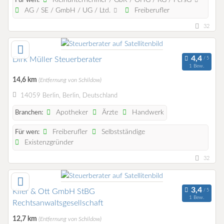
Kleinunternehmer / GbR / OHG / KG / PersG
Für wen:
AG / SE / GmbH / UG / Ltd.
Freiberufler
32
Dirk Müller Steuerberater
1 Bew.
14,6 km
(Entfernung von Schildow)
14059 Berlin, Berlin, Deutschland
Apotheker
Ärzte
Handwerk
Branchen:
Freiberufler
Selbstständige
Für wen:
Existenzgründer
32
Klier & Ott GmbH StBG
1 Bew.
Rechtsanwaltsgesellschaft
12,7 km
(Entfernung von Schildow)