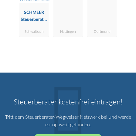
SCHMEER
Steuerberater
Wirtschaftspr
Schwalbach
Hattingen
Dortmund
üfer
Steuerberater kostenfrei eintragen!
Tritt dem Steuerberater-Wegweiser Netzwerk bei und werde
europaweit gefunden.