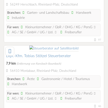
56249 Herschbach, Rheinland-Pfalz, Deutschland
Garten- und Landschaftsbau
Handwerk
Branchen:
Industrie
Kleinunternehmer / GbR / OHG / KG / PersG
Für wen:
AG / SE / GmbH / UG / Ltd.
Freiberufler
97
Dipl.-Kfm. Tobias Stötzel Steuerberater
7,9 km
(Entfernung von Ransbach-Baumbach)
56410 Montabaur, Rheinland-Pfalz, Deutschland
Ärzte
Gastronomie / Hotel / Tourismus
Branchen:
Handwerk
Kleinunternehmer / GbR / OHG / KG / PersG
Für wen:
AG / SE / GmbH / UG / Ltd.
Freiberufler
46