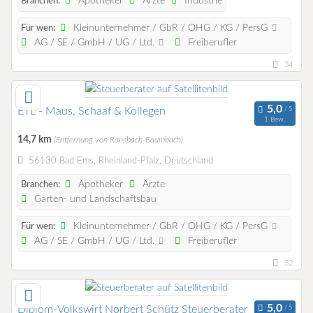
Apotheker
Ärzte
Industrie
Branchen:
Kleinunternehmer / GbR / OHG / KG / PersG
Für wen:
AG / SE / GmbH / UG / Ltd.
Freiberufler
34
ETL - Maus, Schaaf & Kollegen
1 Bew.
14,7 km
(Entfernung von Ransbach-Baumbach)
56130 Bad Ems, Rheinland-Pfalz, Deutschland
Apotheker
Ärzte
Branchen:
Garten- und Landschaftsbau
Kleinunternehmer / GbR / OHG / KG / PersG
Für wen:
AG / SE / GmbH / UG / Ltd.
Freiberufler
32
Diplom-Volkswirt Norbert Schütz Steuerberater