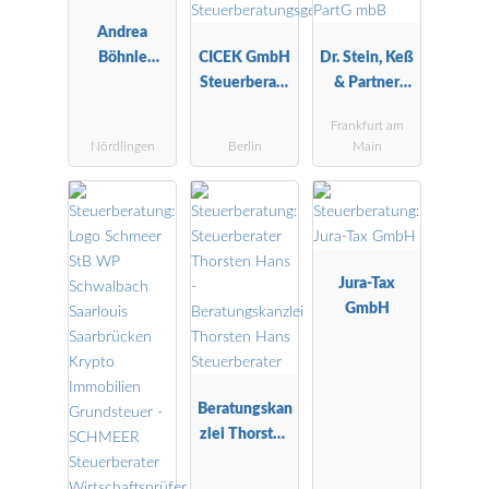
Andrea
Böhnle
CICEK GmbH
Dr. Stein, Keß
Steuerberatu
Steuerberatu
& Partner
ngsgesellscha
ngsgesellscha
Steuerberater
Frankfurt am
ft mbH
ft
PartG mbB
Nördlingen
Berlin
Main
Jura-Tax
GmbH
Beratungskan
zlei Thorsten
Hans
Steuerberater