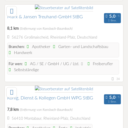
Marx & Jansen Treuhand-GmbH StBG
1 Bew.
8,1 km
(Entfernung von Ransbach-Baumbach)
56276 Großmaischeid, Rheinland-Pfalz, Deutschland
Apotheker
Garten- und Landschaftsbau
Branchen:
Handwerk
AG / SE / GmbH / UG / Ltd.
Freiberufler
Für wen:
Selbstständige
34
König, Dienst & Kollegen GmbH WPG StBG
1 Bew.
7,8 km
(Entfernung von Ransbach-Baumbach)
56410 Montabaur, Rheinland-Pfalz, Deutschland