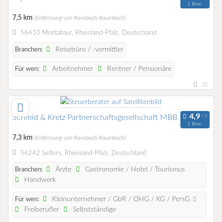
1 Bew.
7,5 km
(Entfernung von Ransbach-Baumbach)
56410 Montabaur, Rheinland-Pfalz, Deutschland
Reisebüro / -vermittler
Branchen:
Arbeitnehmer
Rentner / Pensionäre
Für wen:
32
Schmid & Kretz Partnerschaftsgesellschaft MBB
1 Bew.
7,3 km
(Entfernung von Ransbach-Baumbach)
56242 Selters, Rheinland-Pfalz, Deutschland
Ärzte
Gastronomie / Hotel / Tourismus
Branchen:
Handwerk
Kleinunternehmer / GbR / OHG / KG / PersG
Für wen:
Freiberufler
Selbstständige