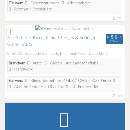
Existenzgründer
Arbeitnehmer
Für wen:
Rentner / Pensionäre
32
ETL Schenkelberg, Klein, Menges & Kollegen
1 Bew.
GmbH StBG
56235 Ransbach-Baumbach, Rheinland-Pfalz, Deutschland
Ärzte
Garten- und Landschaftsbau
Branchen:
Handwerk
Kleinunternehmer / GbR / OHG / KG / PersG
Für wen:
AG / SE / GmbH / UG / Ltd.
Freiberufler
30