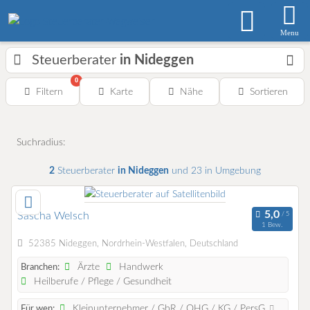
Menu
Steuerberater
in Nideggen
0
Filtern
Karte
Nähe
Sortieren
Suchradius:
2
Steuerberater
in Nideggen
und 23 in Umgebung
Sascha Welsch
1 Bew.
52385 Nideggen, Nordrhein-Westfalen, Deutschland
Ärzte
Handwerk
Branchen:
Heilberufe / Pflege / Gesundheit
Kleinunternehmer / GbR / OHG / KG / PersG
Für wen: