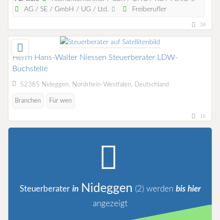
AG / SE / GmbH / UG / Ltd.
Freiberufler
34
Herrn Hans-Walter Niessen Steuerberater LDW-
Buchstelle
52385 Nideggen, Nordrhein-Westfalen, Deutschland
Branchen
Für wen
16
Nideggen
Steuerberater
in
(2)
werden
bis hier
angezeigt