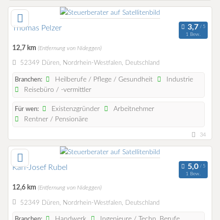
Thomas Pelzer
1 Bew.
12,7 km
(Entfernung von Nideggen)
52349 Düren, Nordrhein-Westfalen, Deutschland
Heilberufe / Pflege / Gesundheit
Industrie
Branchen:
Reisebüro / -vermittler
Existenzgründer
Arbeitnehmer
Für wen:
Rentner / Pensionäre
34
Karl-Josef Rubel
1 Bew.
12,6 km
(Entfernung von Nideggen)
52349 Düren, Nordrhein-Westfalen, Deutschland
Handwerk
Ingenieure / Techn. Berufe
Branchen: