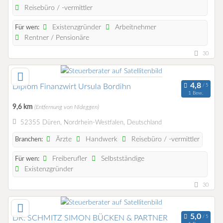
Reisebüro / -vermittler
Existenzgründer
Arbeitnehmer
Für wen:
Rentner / Pensionäre
30
Diplom Finanzwirt Ursula Bordihn
1 Bew.
9,6 km
(Entfernung von Nideggen)
52355 Düren, Nordrhein-Westfalen, Deutschland
Ärzte
Handwerk
Reisebüro / -vermittler
Branchen:
Freiberufler
Selbstständige
Für wen:
Existenzgründer
30
DR. SCHMITZ SIMON BÜCKEN & PARTNER