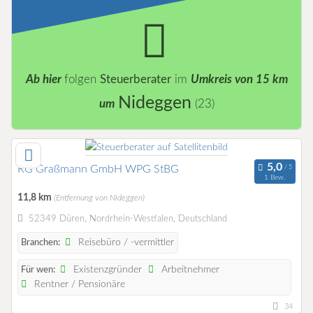
Ab hier
folgen
Steuerberater
im
Umkreis von 15 km
Nideggen
um
(23)
RG Graßmann GmbH WPG StBG
1 Bew.
11,8 km
(Entfernung von Nideggen)
52349 Düren, Nordrhein-Westfalen, Deutschland
Reisebüro / -vermittler
Branchen:
Existenzgründer
Arbeitnehmer
Für wen:
Rentner / Pensionäre
34