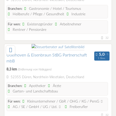
52351 Düren, Nordrhein-Westfalen, Deutschland
Gastronomie / Hotel / Tourismus
Branchen:
Heilberufe / Pflege / Gesundheit
Industrie
Existenzgründer
Arbeitnehmer
Für wen:
Rentner / Pensionäre
32
Udelhoven & Eisenbraun StBG Partnerschaft
1 Bew.
mbB
8,3 km
(Entfernung von Nideggen)
52355 Düren, Nordrhein-Westfalen, Deutschland
Apotheker
Ärzte
Branchen:
Garten- und Landschaftsbau
Kleinunternehmer / GbR / OHG / KG / PersG
Für wen:
AG / SE / GmbH / UG / Ltd.
Freiberufler
32