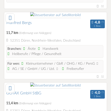
32
Manfred Bergs
1 Bew.
11,7 km
(Entfernung von Nideggen)
52351 Düren, Nordrhein-Westfalen, Deutschland
Ärzte
Handwerk
Branchen:
Heilberufe / Pflege / Gesundheit
Kleinunternehmer / GbR / OHG / KG / PersG
Für wen:
AG / SE / GmbH / UG / Ltd.
Freiberufler
32
GOTAX GmbH StBG
1 Bew.
11,4 km
(Entfernung von Nideggen)