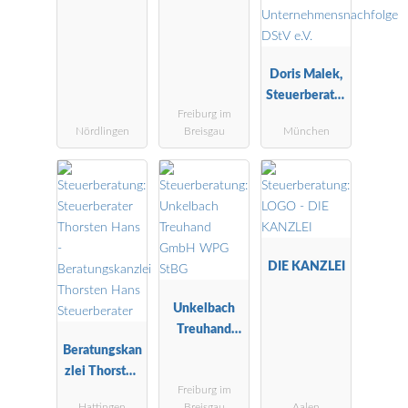
Doris Malek,
Steuerberater
Freiburg im
in,
Nördlingen
Breisgau
München
Fachberaterin
für
Unternehmen
snachfolge
DStV e.V.
DIE KANZLEI
Unkelbach
Treuhand
Beratungskan
GmbH WPG
zlei Thorsten
StBG
Freiburg im
Hans
Hattingen
Breisgau
Aalen