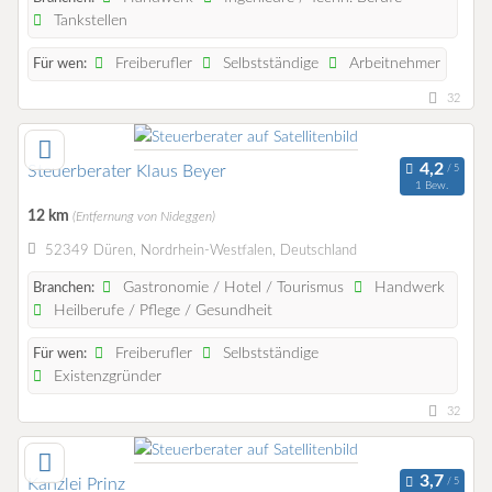
Tankstellen
Freiberufler
Selbstständige
Arbeitnehmer
Für wen:
32
Steuerberater Klaus Beyer
1 Bew.
12 km
(Entfernung von Nideggen)
52349 Düren, Nordrhein-Westfalen, Deutschland
Gastronomie / Hotel / Tourismus
Handwerk
Branchen:
Heilberufe / Pflege / Gesundheit
Freiberufler
Selbstständige
Für wen:
Existenzgründer
32
Kanzlei Prinz