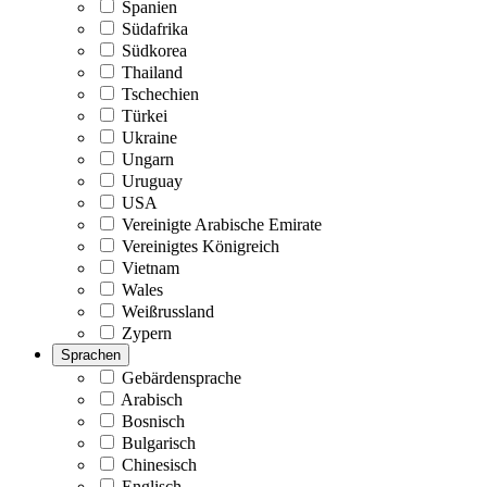
Spanien
Südafrika
Südkorea
Thailand
Tschechien
Türkei
Ukraine
Ungarn
Uruguay
USA
Vereinigte Arabische Emirate
Vereinigtes Königreich
Vietnam
Wales
Weißrussland
Zypern
Sprachen
Gebärdensprache
Arabisch
Bosnisch
Bulgarisch
Chinesisch
Englisch