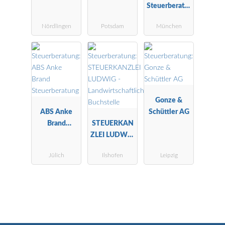
Steuerberater
in,
Nördlingen
Potsdam
München
Fachberaterin
für
Unternehmen
snachfolge
DStV e.V.
Gonze &
ABS Anke
Schüttler AG
Brand
STEUERKAN
Steuerberatu
ZLEI LUDWIG
ng
-
Jülich
Ilshofen
Leipzig
Landwirtscha
ftliche
Buchstelle