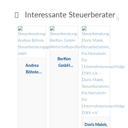
Interessante Steuerberater
BerKon
Andrea
GmbH
Böhnle
Wirtschaftspr
Steuerberatu
üfungsgesells
ngsgesellscha
chaft
ft mbH
Doris Malek,