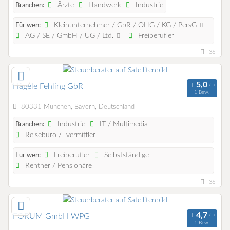
Ärzte
Handwerk
Industrie
Branchen:
Kleinunternehmer / GbR / OHG / KG / PersG
Für wen:
AG / SE / GmbH / UG / Ltd.
Freiberufler
36
Hägele Fehling GbR
1 Bew.
80331 München, Bayern, Deutschland
Industrie
IT / Multimedia
Branchen:
Reisebüro / -vermittler
Freiberufler
Selbstständige
Für wen:
Rentner / Pensionäre
36
FORUM GmbH WPG
1 Bew.