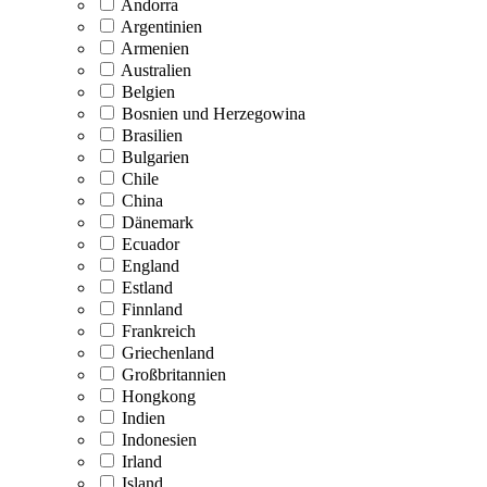
Andorra
Argentinien
Armenien
Australien
Belgien
Bosnien und Herzegowina
Brasilien
Bulgarien
Chile
China
Dänemark
Ecuador
England
Estland
Finnland
Frankreich
Griechenland
Großbritannien
Hongkong
Indien
Indonesien
Irland
Island