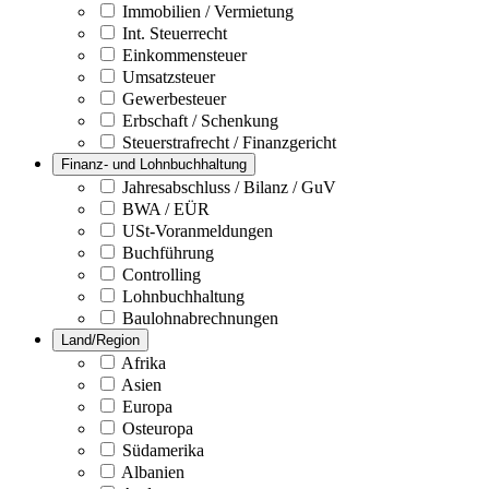
Immobilien / Vermietung
Int. Steuerrecht
Einkommensteuer
Umsatzsteuer
Gewerbesteuer
Erbschaft / Schenkung
Steuerstrafrecht / Finanzgericht
Finanz- und Lohnbuchhaltung
Jahresabschluss / Bilanz / GuV
BWA / EÜR
USt-Voranmeldungen
Buchführung
Controlling
Lohnbuchhaltung
Baulohnabrechnungen
Land/Region
Afrika
Asien
Europa
Osteuropa
Südamerika
Albanien