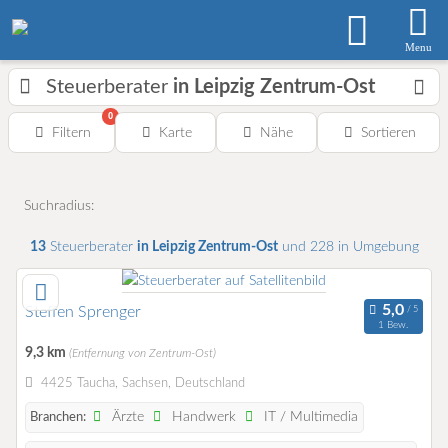
Menu
Steuerberater
in Leipzig Zentrum-Ost
0
Filtern
Karte
Nähe
Sortieren
Suchradius:
13
Steuerberater
in Leipzig Zentrum-Ost
und 228 in Umgebung
Steffen Sprenger
1 Bew.
9,3 km
(Entfernung von Zentrum-Ost)
4425 Taucha, Sachsen, Deutschland
Ärzte
Handwerk
IT / Multimedia
Branchen: