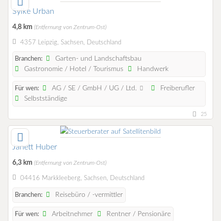
Sylke Urban
4,8 km
(Entfernung von Zentrum-Ost)
4357 Leipzig, Sachsen, Deutschland
Garten- und Landschaftsbau
Branchen:
Gastronomie / Hotel / Tourismus
Handwerk
AG / SE / GmbH / UG / Ltd.
Freiberufler
Für wen:
Selbstständige
25
Janett Huber
6,3 km
(Entfernung von Zentrum-Ost)
04416 Markkleeberg, Sachsen, Deutschland
Reisebüro / -vermittler
Branchen:
Arbeitnehmer
Rentner / Pensionäre
Für wen: