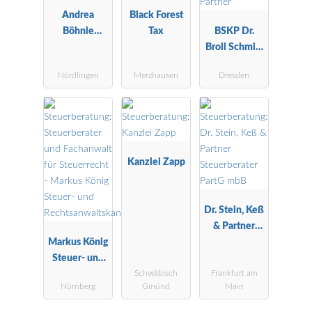
Andrea
Black Forest
Böhnle
Tax
BSKP Dr.
Steuerberatu
Broll Schmitt
ngsgesellscha
Kaufmann &
Nördlingen
Merzhausen
Dresden
ft mbH
Partner
Kanzlei Zapp
Dr. Stein, Keß
& Partner
Markus König
Steuerberater
Steuer- und
PartG mbB
Schwäbisch
Frankfurt am
Rechtsanwalt
Nürnberg
Gmünd
Main
skanzlei