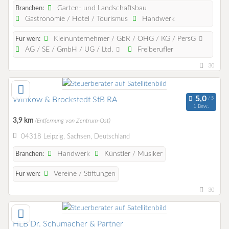
Garten- und Landschaftsbau
Branchen:
Gastronomie / Hotel / Tourismus
Handwerk
Kleinunternehmer / GbR / OHG / KG / PersG
Für wen:
AG / SE / GmbH / UG / Ltd.
Freiberufler
30
Winkow & Brockstedt StB RA
1 Bew.
3,9 km
(Entfernung von Zentrum-Ost)
04318 Leipzig, Sachsen, Deutschland
Handwerk
Künstler / Musiker
Branchen:
Vereine / Stiftungen
Für wen:
30
HLB Dr. Schumacher & Partner