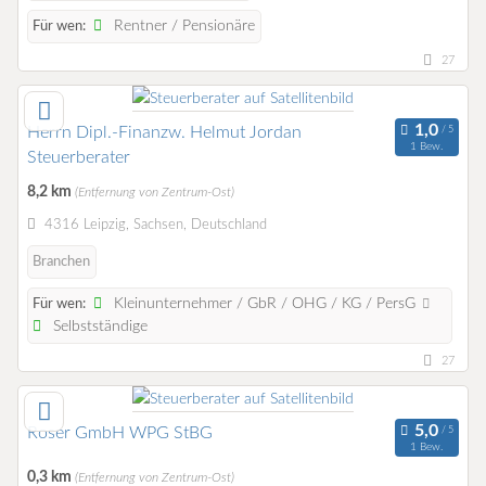
Rentner / Pensionäre
Für wen:
27
Herrn Dipl.-Finanzw. Helmut Jordan
1 Bew.
Steuerberater
8,2 km
(Entfernung von Zentrum-Ost)
4316 Leipzig, Sachsen, Deutschland
Branchen
Kleinunternehmer / GbR / OHG / KG / PersG
Für wen:
Selbstständige
27
Roser GmbH WPG StBG
1 Bew.
0,3 km
(Entfernung von Zentrum-Ost)