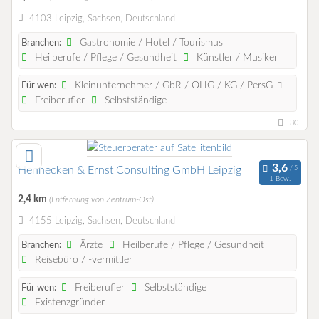
4103 Leipzig, Sachsen, Deutschland
Gastronomie / Hotel / Tourismus
Branchen:
Heilberufe / Pflege / Gesundheit
Künstler / Musiker
Kleinunternehmer / GbR / OHG / KG / PersG
Für wen:
Freiberufler
Selbstständige
30
Hennecken & Ernst Consulting GmbH Leipzig
1 Bew.
2,4 km
(Entfernung von Zentrum-Ost)
4155 Leipzig, Sachsen, Deutschland
Ärzte
Heilberufe / Pflege / Gesundheit
Branchen:
Reisebüro / -vermittler
Freiberufler
Selbstständige
Für wen:
Existenzgründer