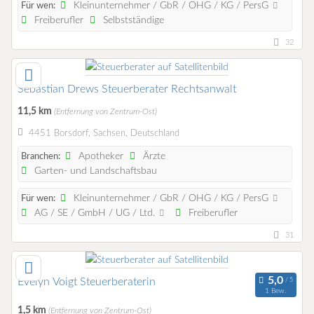
Kleinunternehmer / GbR / OHG / KG / PersG
Für wen:
Freiberufler
Selbstständige
32
Sebastian Drews Steuerberater Rechtsanwalt
11,5 km
(Entfernung von Zentrum-Ost)
4451 Borsdorf, Sachsen, Deutschland
Apotheker
Ärzte
Branchen:
Garten- und Landschaftsbau
Kleinunternehmer / GbR / OHG / KG / PersG
Für wen:
AG / SE / GmbH / UG / Ltd.
Freiberufler
31
Evelyn Voigt Steuerberaterin
1 Bew.
1,5 km
(Entfernung von Zentrum-Ost)