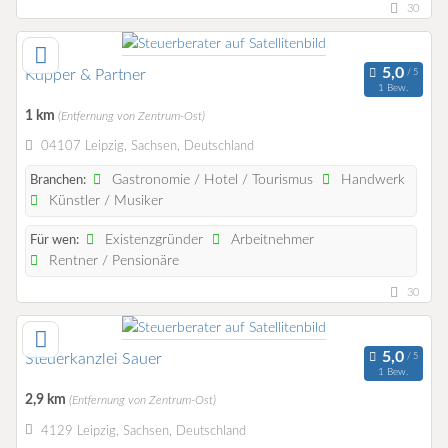
30
Küpper & Partner
1 Bew.
1 km
(Entfernung von Zentrum-Ost)
04107 Leipzig, Sachsen, Deutschland
Gastronomie / Hotel / Tourismus
Handwerk
Branchen:
Künstler / Musiker
Existenzgründer
Arbeitnehmer
Für wen:
Rentner / Pensionäre
30
Steuerkanzlei Sauer
1 Bew.
2,9 km
(Entfernung von Zentrum-Ost)
4129 Leipzig, Sachsen, Deutschland