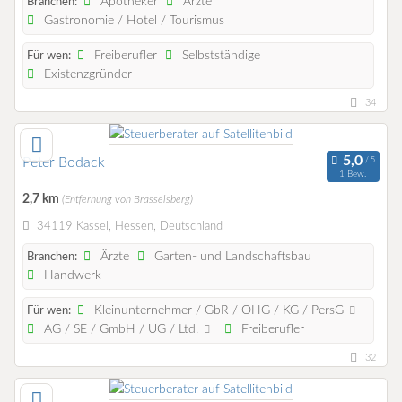
Apotheker
Ärzte
Branchen:
Gastronomie / Hotel / Tourismus
Freiberufler
Selbstständige
Für wen:
Existenzgründer
34
Peter Bodack
1 Bew.
2,7 km
(Entfernung von Brasselsberg)
34119 Kassel, Hessen, Deutschland
Ärzte
Garten- und Landschaftsbau
Branchen:
Handwerk
Kleinunternehmer / GbR / OHG / KG / PersG
Für wen:
AG / SE / GmbH / UG / Ltd.
Freiberufler
32