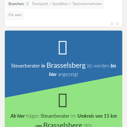
Transport / Spedition / Taxiunternehmen
Branchen:
Für wen
18
Brasselsberg
Steuerberater
in
(6)
werden
bis
hier
angezeigt
Ab hier
folgen
Steuerberater
im
Umkreis von 15 km
Brasselsberg
um
(90)