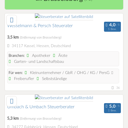
Wesselmann & Persch Steuerater
1 Bew.
3,5 km
(Entfernung von Brasselsberg)
34117 Kassel, Hessen, Deutschland
Apotheker
Ärzte
Branchen:
Garten- und Landschaftsbau
Kleinunternehmer / GbR / OHG / KG / PersG
Für wen:
Freiberufler
Selbstständige
36
Umbach & Umbach Steuerberater
1 Bew.
5,3 km
(Entfernung von Brasselsberg)
34277 Fuldabrück, Hessen, Deutschland