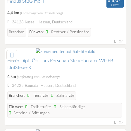
Findus StBG mbH
1 Bew.
4,4 km
(Entfernung von Brasselsberg)
34128 Kassel, Hessen, Deutschland
Rentner / Pensionäre
Branchen
Für wen:
27
Herrn Dipl.-Ök. Lars Korschan Steuerberater WP FB
f.IntSteuerR
4 km
(Entfernung von Brasselsberg)
34225 Baunatal, Hessen, Deutschland
Tierärzte
Zahnärzte
Branchen:
Freiberufler
Selbstständige
Für wen:
Vereine / Stiftungen
25