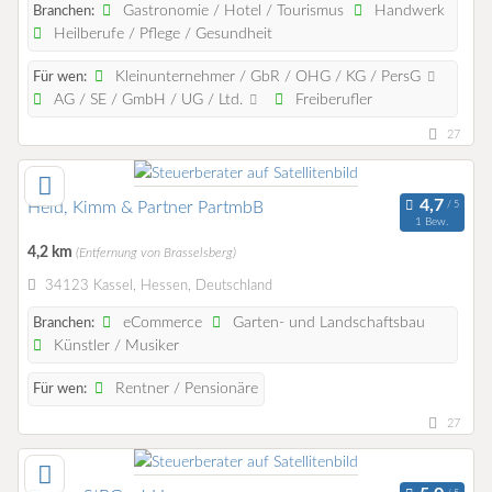
Gastronomie / Hotel / Tourismus
Handwerk
Branchen:
Heilberufe / Pflege / Gesundheit
Kleinunternehmer / GbR / OHG / KG / PersG
Für wen:
AG / SE / GmbH / UG / Ltd.
Freiberufler
27
Heid, Kimm & Partner PartmbB
1 Bew.
4,2 km
(Entfernung von Brasselsberg)
34123 Kassel, Hessen, Deutschland
eCommerce
Garten- und Landschaftsbau
Branchen:
Künstler / Musiker
Rentner / Pensionäre
Für wen:
27