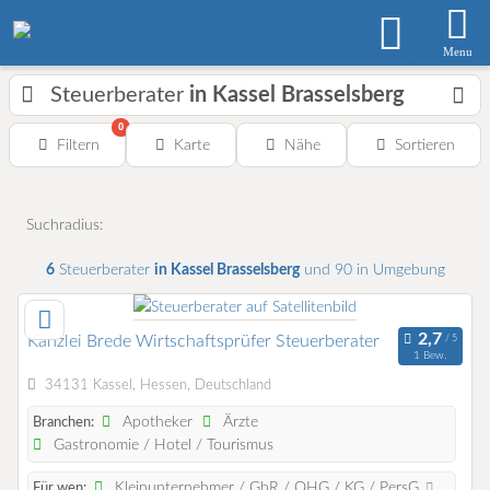
Menu
Steuerberater
in Kassel Brasselsberg
0
Filtern
Karte
Nähe
Sortieren
Suchradius:
6
Steuerberater
in Kassel Brasselsberg
und 90 in Umgebung
Kanzlei Brede Wirtschaftsprüfer Steuerberater
1 Bew.
34131 Kassel, Hessen, Deutschland
Apotheker
Ärzte
Branchen:
Gastronomie / Hotel / Tourismus
Kleinunternehmer / GbR / OHG / KG / PersG
Für wen: