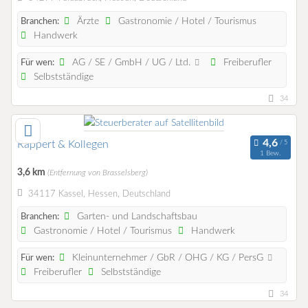
Ärzte
Gastronomie / Hotel / Tourismus
Branchen:
Handwerk
AG / SE / GmbH / UG / Ltd.
Freiberufler
Für wen:
Selbstständige
34
Rappert & Kollegen
1 Bew.
3,6 km
(Entfernung von Brasselsberg)
34117 Kassel, Hessen, Deutschland
Garten- und Landschaftsbau
Branchen:
Gastronomie / Hotel / Tourismus
Handwerk
Kleinunternehmer / GbR / OHG / KG / PersG
Für wen:
Freiberufler
Selbstständige
34