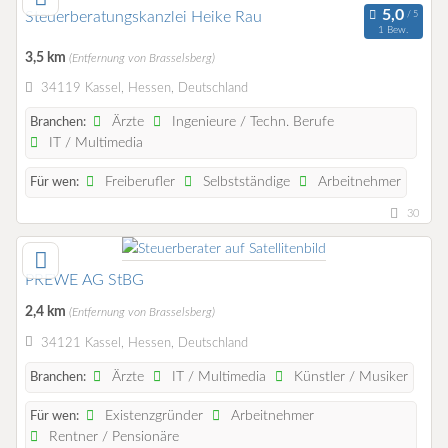
Steuerberatungskanzlei Heike Rau
1 Bew.
3,5 km
(Entfernung von Brasselsberg)
34119 Kassel, Hessen, Deutschland
Ärzte
Ingenieure / Techn. Berufe
Branchen:
IT / Multimedia
Freiberufler
Selbstständige
Arbeitnehmer
Für wen:
30
PREWE AG StBG
2,4 km
(Entfernung von Brasselsberg)
34121 Kassel, Hessen, Deutschland
Ärzte
IT / Multimedia
Künstler / Musiker
Branchen:
Existenzgründer
Arbeitnehmer
Für wen:
Rentner / Pensionäre