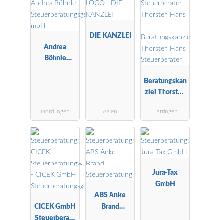
DIE KANZLEI
Andrea
Böhnle
Steuerberatu
ngsgesellscha
Beratungskan
ft mbH
zlei Thorsten
Hans
Nördlingen
Aalen
Hattingen
Steuerberater
Jura-Tax
GmbH
ABS Anke
CICEK GmbH
Brand
Steuerberatu
Steuerberatu