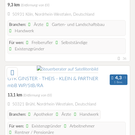
9,3 km
(Entfernung von Eil)
50931 Köln, Nordrhein-Westfalen, Deutschland
Ärzte
Garten- und Landschaftsbau
Branchen:
Handwerk
Freiberufler
Selbstständige
Für wen:
Existenzgründer
36
GTK GINSTER - THEIS - KLEIN & PARTNER
1 Bew.
mbB WP/StB/RA
13,1 km
(Entfernung von Eil)
50321 Brühl, Nordrhein-Westfalen, Deutschland
Apotheker
Ärzte
Handwerk
Branchen:
Existenzgründer
Arbeitnehmer
Für wen:
Rentner / Pensionäre