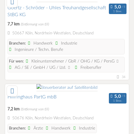
Goertz - Schröder - Uhles Treuhandgesellschaft
1 Bew.
StBG KG
7,7 km
(Entfernung von Eil)
50667 Köln, Nordrhein-Westfalen, Deutschland
Handwerk
Industrie
Branchen:
Ingenieure / Techn. Berufe
Kleinunternehmer / GbR / OHG / KG / PersG
Für wen:
AG / SE / GmbH / UG / Ltd.
Freiberufler
34
Hillringhaus PartG mbB
1 Bew.
7,2 km
(Entfernung von Eil)
50676 Köln, Nordrhein-Westfalen, Deutschland
Ärzte
Handwerk
Industrie
Branchen: