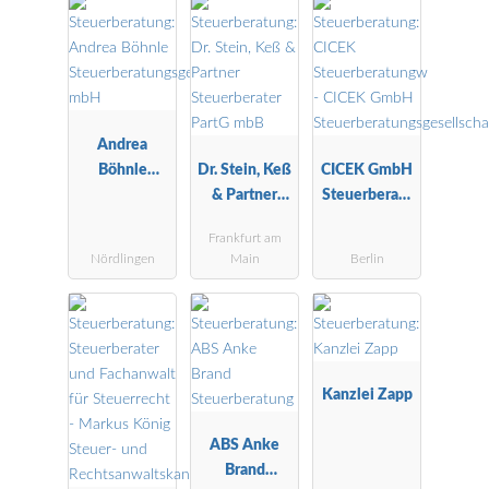
Andrea
Böhnle
Dr. Stein, Keß
CICEK GmbH
Steuerberatu
& Partner
Steuerberatu
ngsgesellscha
Steuerberater
ngsgesellscha
Frankfurt am
ft mbH
PartG mbB
ft
Nördlingen
Main
Berlin
Kanzlei Zapp
ABS Anke
Brand