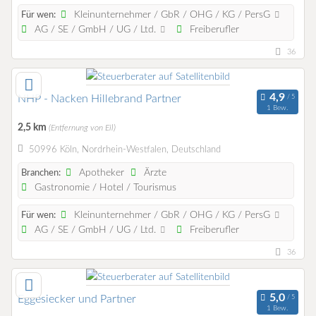
Kleinunternehmer / GbR / OHG / KG / PersG
Für wen:
AG / SE / GmbH / UG / Ltd.
Freiberufler
36
NHP - Nacken Hillebrand Partner
1 Bew.
2,5 km
(Entfernung von Eil)
50996 Köln, Nordrhein-Westfalen, Deutschland
Apotheker
Ärzte
Branchen:
Gastronomie / Hotel / Tourismus
Kleinunternehmer / GbR / OHG / KG / PersG
Für wen:
AG / SE / GmbH / UG / Ltd.
Freiberufler
36
Eggesiecker und Partner
1 Bew.