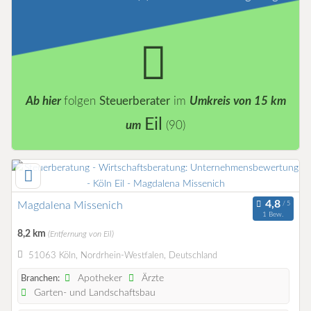
Ab hier
folgen
Steuerberater
im
Umkreis von 15 km
Eil
um
(90)
Magdalena Missenich
1 Bew.
8,2 km
(Entfernung von Eil)
51063 Köln, Nordrhein-Westfalen, Deutschland
Apotheker
Ärzte
Branchen:
Garten- und Landschaftsbau