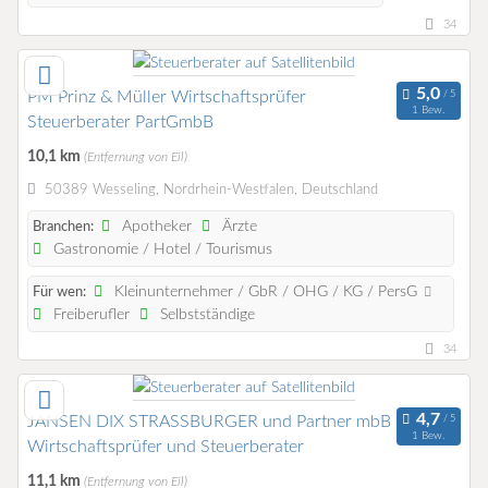
34
PM Prinz & Müller Wirtschaftsprüfer
1 Bew.
Steuerberater PartGmbB
10,1 km
(Entfernung von Eil)
50389 Wesseling, Nordrhein-Westfalen, Deutschland
Apotheker
Ärzte
Branchen:
Gastronomie / Hotel / Tourismus
Kleinunternehmer / GbR / OHG / KG / PersG
Für wen:
Freiberufler
Selbstständige
34
JANSEN DIX STRASSBURGER und Partner mbB
1 Bew.
Wirtschaftsprüfer und Steuerberater
11,1 km
(Entfernung von Eil)