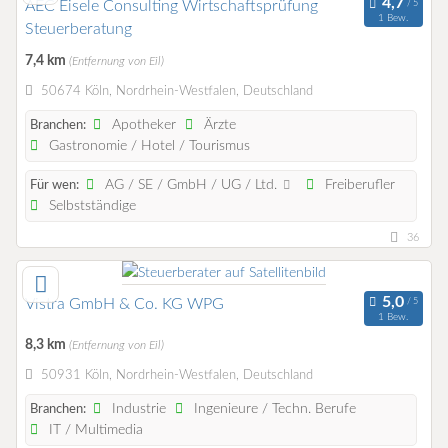
AEC Eisele Consulting Wirtschaftsprüfung
1 Bew.
Steuerberatung
7,4 km
(Entfernung von Eil)
50674 Köln, Nordrhein-Westfalen, Deutschland
Apotheker
Ärzte
Branchen:
Gastronomie / Hotel / Tourismus
AG / SE / GmbH / UG / Ltd.
Freiberufler
Für wen:
Selbstständige
36
Vistra GmbH & Co. KG WPG
1 Bew.
8,3 km
(Entfernung von Eil)
50931 Köln, Nordrhein-Westfalen, Deutschland
Industrie
Ingenieure / Techn. Berufe
Branchen:
IT / Multimedia