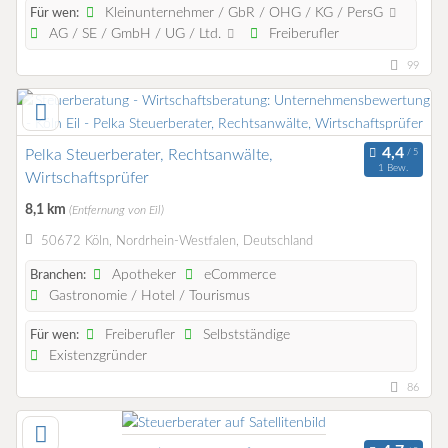
Kleinunternehmer / GbR / OHG / KG / PersG
Für wen:
AG / SE / GmbH / UG / Ltd.
Freiberufler
99
Pelka Steuerberater, Rechtsanwälte,
1 Bew.
Wirtschaftsprüfer
8,1 km
(Entfernung von Eil)
50672 Köln, Nordrhein-Westfalen, Deutschland
Apotheker
eCommerce
Branchen:
Gastronomie / Hotel / Tourismus
Freiberufler
Selbstständige
Für wen:
Existenzgründer
86