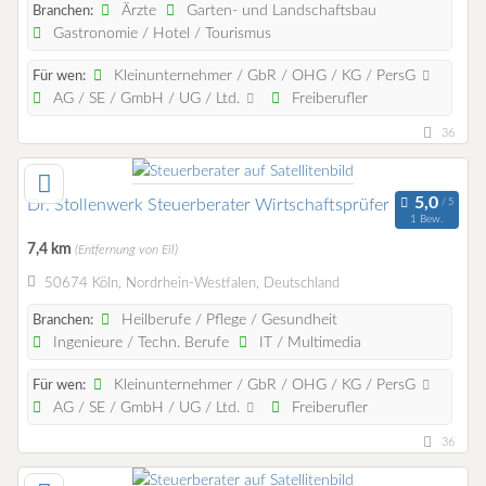
Ärzte
Garten- und Landschaftsbau
Branchen:
Gastronomie / Hotel / Tourismus
Kleinunternehmer / GbR / OHG / KG / PersG
Für wen:
AG / SE / GmbH / UG / Ltd.
Freiberufler
36
Dr. Stollenwerk Steuerberater Wirtschaftsprüfer
1 Bew.
7,4 km
(Entfernung von Eil)
50674 Köln, Nordrhein-Westfalen, Deutschland
Heilberufe / Pflege / Gesundheit
Branchen:
Ingenieure / Techn. Berufe
IT / Multimedia
Kleinunternehmer / GbR / OHG / KG / PersG
Für wen:
AG / SE / GmbH / UG / Ltd.
Freiberufler
36