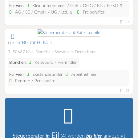
Kleinunternehmer / GbR / OHG / KG / PersG
Für wen:
AG / SE / GmbH / UG / Ltd.
Freiberufler
27
LOT StBG mbH, Köln
50667 Köln, Nordrhein-Westfalen, Deutschland
Reisebüro / -vermittler
Branchen:
Existenzgründer
Arbeitnehmer
Für wen:
Rentner / Pensionäre
25
Eil
Steuerberater
in
(4)
werden
bis hier
angezeigt