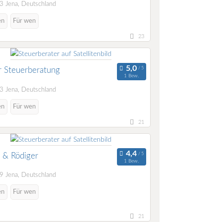
 Jena, Deutschland
en
Für wen
23
r Steuerberatung
1 Bew.
 Jena, Deutschland
en
Für wen
21
 & Rödiger
1 Bew.
 Jena, Deutschland
en
Für wen
21