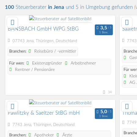
100
Steuerberater
in Jena
und 5 in Umgebung
gefunden
(
BANSBACH GmbH WPG StBG
Saale
1 Bew.
07743 Jena, Thüringen, Deutschland
7743 
Reisebüro / -vermittler
Branchen:
Branche
Gast
Existenzgründer
Arbeitnehmer
Für wen:
Rentner / Pensionäre
Für wen
Klei
AG /
34
Pawlitzky & Saeltzer StBG mbH
Thoma
1 Bew.
7749 
7743 Jena, Thüringen, Deutschland
Branche
Apotheker
Ärzte
Branchen: