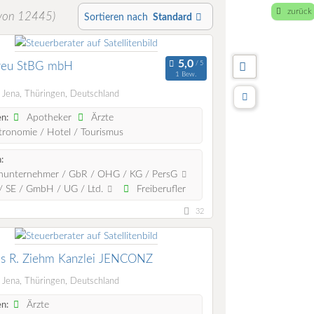
zurück
von 12445)
Sortieren nach
Standard
treu StBG mbH
1 Bew.
Jena, Thüringen, Deutschland
Apotheker
Ärzte
n:
ronomie / Hotel / Tourismus
:
nunternehmer / GbR / OHG / KG / PersG
 SE / GmbH / UG / Ltd.
Freiberufler
32
s R. Ziehm Kanzlei JENCONZ
Jena, Thüringen, Deutschland
Ärzte
n: