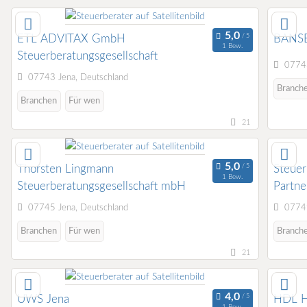
ETL ADVITAX GmbH
BANS
1 Bew.
Steuerberatungsgesellschaft
07743
07743 Jena, Deutschland
Branch
Branchen
Für wen
21
Thorsten Lingmann
Steuer
1 Bew.
Steuerberatungsgesellschaft mbH
Partne
07745 Jena, Deutschland
07749
Branchen
Für wen
Branch
21
UWS Jena
HDL H
1 Bew.