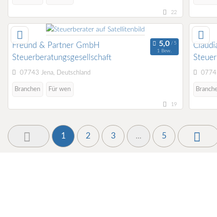
22
Freund & Partner GmbH
Claudi
1 Bew.
Steuerberatungsgesellschaft
Steuer
07743 Jena, Deutschland
07743
Branchen
Für wen
Branch
19
1
2
3
...
5