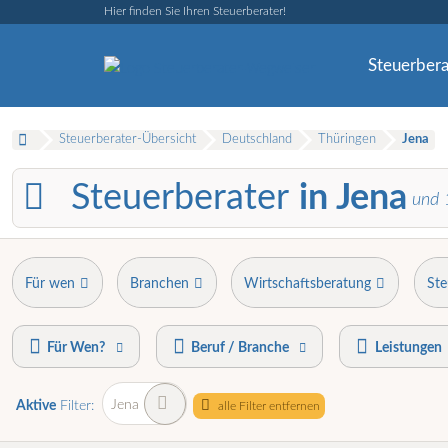
Hier finden Sie Ihren Steuerberater!
Steuerbera
Steuerberater-Übersicht
Deutschland
Thüringen
Jena
Steuerberater
in Jena
und
Für wen
Branchen
Wirtschaftsberatung
Ste
Für Wen?
Beruf / Branche
Leistungen
Jena
Aktive
Filter:
alle Filter entfernen