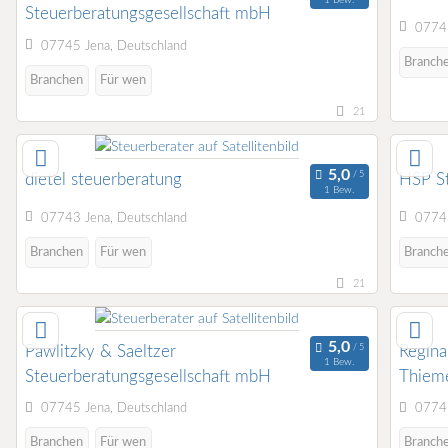
Steuerberatungsgesellschaft mbH
07743
07745 Jena, Deutschland
Branch
Branchen
Für wen
21
dietel steuerberatung
HSP S
1 Bew.
07743 Jena, Deutschland
07743
Branchen
Für wen
Branch
21
Pawlitzky & Saeltzer
Regin
1 Bew.
Steuerberatungsgesellschaft mbH
Thiem
07745 Jena, Deutschland
07745
Branchen
Für wen
Branch