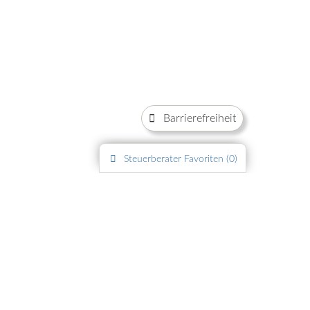
Barrierefreiheit
Steuerberater
Favoriten (
0
)