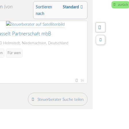
zurück
en
(von
Sortieren
Standard
nach
sselt Partnerschaft mbB
 Helmstedt, Niedersachsen, Deutschland
en
Für wen
16
Steuerberater Suche teilen