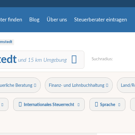
ter finden
Blog
Über uns
Steuerberater eintragen
mstedt
tedt
Suchradius:
und
15
km Umgebung
uerliche Beratung
Finanz- und Lohnbuchhaltung
Land/R
Internationales Steuerrecht
Sprache