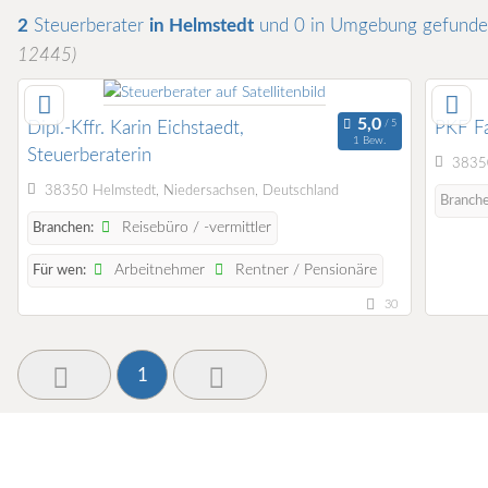
2
Steuerberater
in Helmstedt
und 0 in Umgebung
gefund
12445)
Dipl.-Kffr. Karin Eichstaedt,
PKF Fa
1 Bew.
Steuerberaterin
38350
38350 Helmstedt, Niedersachsen, Deutschland
Branch
Reisebüro / -vermittler
Branchen:
Arbeitnehmer
Rentner / Pensionäre
Für wen:
30
1