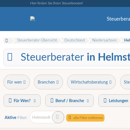
Hier finden Sie Ihren Steuerberater!
Steuerbera
Steuerberater-Übersicht
Deutschland
Niedersachsen
Hel
Steuerberater
in Helms
Für wen
Branchen
Wirtschaftsberatung
Ste
Für Wen?
Beruf / Branche
Leistungen
Helmstedt
Aktive
Filter:
alle Filter entfernen