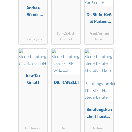
Andrea
Böhnle
Dr. Stein, Keß
Steuerberatu
& Partner
ngsgesellscha
Steuerberater
Schwäbisch
Frankfurt am
ft mbH
PartG mbB
Nördlingen
Gmünd
Main
Jura-Tax
GmbH
DIE KANZLEI
Beratungskan
zlei Thorsten
Hans
Dortmund
Aalen
Hattingen
Steuerberater