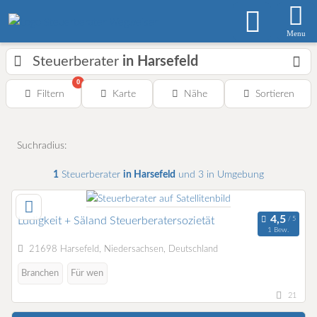
Menu
Steuerberater
in Harsefeld
0
Filtern
Karte
Nähe
Sortieren
Suchradius:
1
Steuerberater
in Harsefeld
und 3 in Umgebung
Ludigkeit + Säland Steuerberatersozietät
1 Bew.
21698 Harsefeld, Niedersachsen, Deutschland
Branchen
Für wen
21