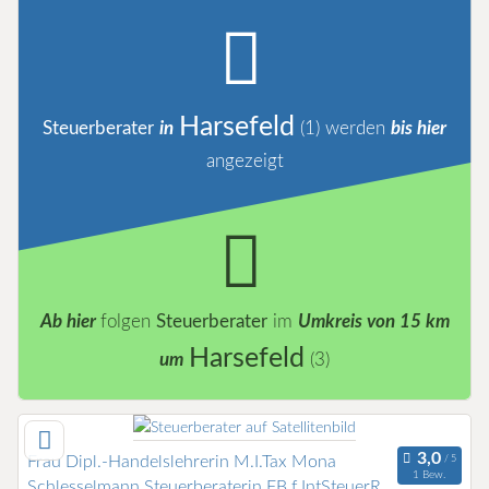
Harsefeld
Steuerberater
in
(1)
werden
bis hier
angezeigt
Ab hier
folgen
Steuerberater
im
Umkreis von 15 km
Harsefeld
um
(3)
Frau Dipl.-Handelslehrerin M.I.Tax Mona
1 Bew.
Schlesselmann Steuerberaterin FB f.IntSteuerR