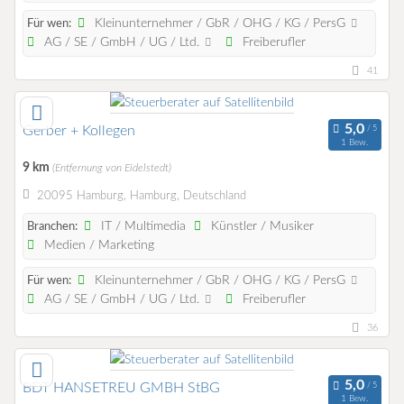
Kleinunternehmer / GbR / OHG / KG / PersG
Für wen:
AG / SE / GmbH / UG / Ltd.
Freiberufler
41
Gerber + Kollegen
1 Bew.
9 km
(Entfernung von Eidelstedt)
20095 Hamburg, Hamburg, Deutschland
IT / Multimedia
Künstler / Musiker
Branchen:
Medien / Marketing
Kleinunternehmer / GbR / OHG / KG / PersG
Für wen:
AG / SE / GmbH / UG / Ltd.
Freiberufler
36
BDT HANSETREU GMBH StBG
1 Bew.