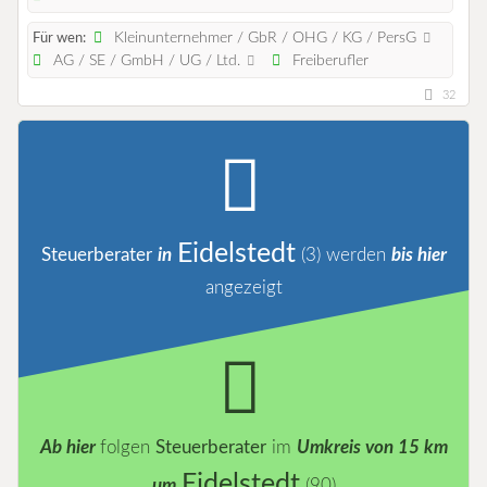
Kleinunternehmer / GbR / OHG / KG / PersG
Für wen:
AG / SE / GmbH / UG / Ltd.
Freiberufler
32
Eidelstedt
Steuerberater
in
(3)
werden
bis hier
angezeigt
Ab hier
folgen
Steuerberater
im
Umkreis von 15 km
Eidelstedt
um
(90)