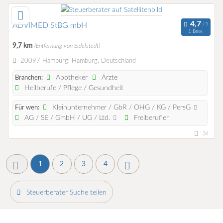
ADVIMED StBG mbH
1 Bew.
9,7 km
(Entfernung von Eidelstedt)
20097 Hamburg, Hamburg, Deutschland
Apotheker
Ärzte
Branchen:
Heilberufe / Pflege / Gesundheit
Kleinunternehmer / GbR / OHG / KG / PersG
Für wen:
AG / SE / GmbH / UG / Ltd.
Freiberufler
34
1
2
3
4
Steuerberater Suche teilen