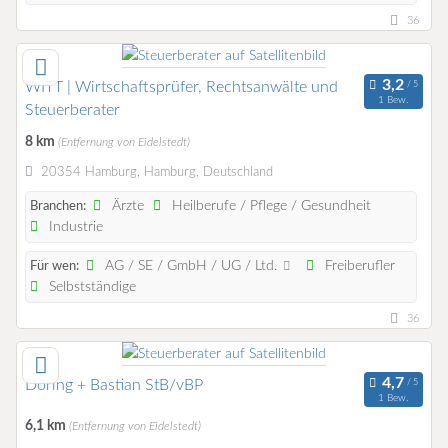
36
WITT | Wirtschaftsprüfer, Rechtsanwälte und
1 Bew.
Steuerberater
8 km
(Entfernung von Eidelstedt)
20354 Hamburg, Hamburg, Deutschland
Ärzte
Heilberufe / Pflege / Gesundheit
Branchen:
Industrie
AG / SE / GmbH / UG / Ltd.
Freiberufler
Für wen:
Selbstständige
36
Döring + Bastian StB/vBP
1 Bew.
6,1 km
(Entfernung von Eidelstedt)