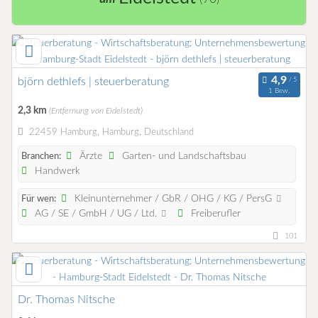
björn dethlefs | steuerberatung
1 Bew.
2,3 km
(Entfernung von Eidelstedt)
22459 Hamburg, Hamburg, Deutschland
Ärzte
Garten- und Landschaftsbau
Branchen:
Handwerk
Kleinunternehmer / GbR / OHG / KG / PersG
Für wen:
AG / SE / GmbH / UG / Ltd.
Freiberufler
101
Dr. Thomas Nitsche