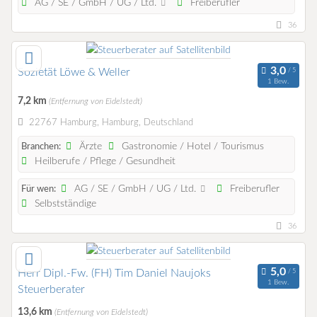
AG / SE / GmbH / UG / Ltd.
Freiberufler
36
Sozietät Löwe & Weller
1 Bew.
7,2 km
(Entfernung von Eidelstedt)
22767 Hamburg, Hamburg, Deutschland
Ärzte
Gastronomie / Hotel / Tourismus
Branchen:
Heilberufe / Pflege / Gesundheit
AG / SE / GmbH / UG / Ltd.
Freiberufler
Für wen:
Selbstständige
36
Herr Dipl.-Fw. (FH) Tim Daniel Naujoks
1 Bew.
Steuerberater
13,6 km
(Entfernung von Eidelstedt)