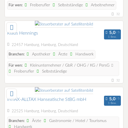
Freiberufler
Selbstständige
Arbeitnehmer
Für wen:
32
Klaus Hennings
1 Bew.
22457 Hamburg, Hamburg, Deutschland
Apotheker
Ärzte
Handwerk
Branchen:
Kleinunternehmer / GbR / OHG / KG / PersG
Für wen:
Freiberufler
Selbstständige
32
INTAX-ALLTAX Hanseatische StBG mbH
1 Bew.
22525 Hamburg, Hamburg, Deutschland
Ärzte
Gastronomie / Hotel / Tourismus
Branchen:
Handwerk