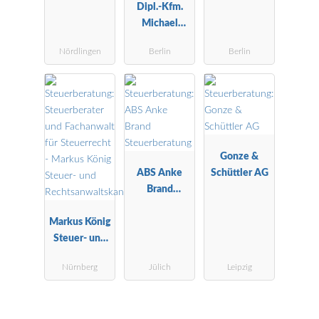
Dipl.-Kfm.
Michael
Schröder
Nördlingen
Berlin
Berlin
Steuerberater
Gonze &
ABS Anke
Schüttler AG
Brand
Steuerberatu
Markus König
ng
Steuer- und
Rechtsanwalt
Nürnberg
Jülich
Leipzig
skanzlei