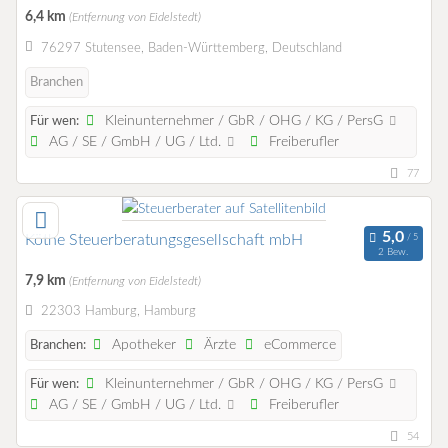
6,4 km
(Entfernung von Eidelstedt)
76297 Stutensee, Baden-Württemberg, Deutschland
Branchen
Kleinunternehmer / GbR / OHG / KG / PersG
Für wen:
AG / SE / GmbH / UG / Ltd.
Freiberufler
77
Köthe Steuerberatungsgesellschaft mbH
2 Bew.
7,9 km
(Entfernung von Eidelstedt)
22303 Hamburg, Hamburg
Apotheker
Ärzte
eCommerce
Branchen:
Kleinunternehmer / GbR / OHG / KG / PersG
Für wen:
AG / SE / GmbH / UG / Ltd.
Freiberufler
54