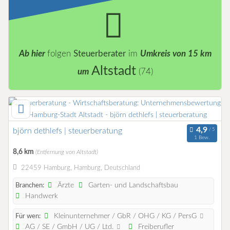
Ab hier
folgen
Steuerberater
im
Umkreis von 15 km
Altstadt
um
(74)
björn dethlefs | steuerberatung
1 Bew.
8,6 km
(Entfernung von Altstadt)
22459 Hamburg, Hamburg, Deutschland
Ärzte
Garten- und Landschaftsbau
Branchen:
Handwerk
Kleinunternehmer / GbR / OHG / KG / PersG
Für wen:
AG / SE / GmbH / UG / Ltd.
Freiberufler