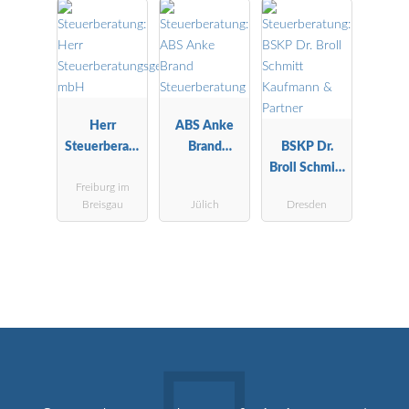
Buchstelle
Herr
ABS Anke
Steuerberatu
Brand
BSKP Dr.
ngsgesellscha
Steuerberatu
Broll Schmitt
Freiburg im
ft mbH
ng
Kaufmann &
Breisgau
Jülich
Dresden
Partner