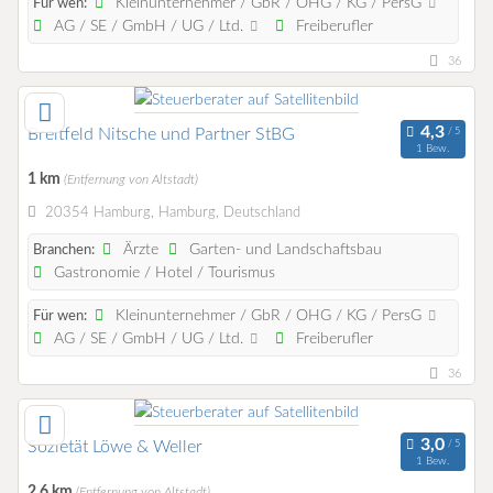
Kleinunternehmer / GbR / OHG / KG / PersG
Für wen:
AG / SE / GmbH / UG / Ltd.
Freiberufler
36
Breitfeld Nitsche und Partner StBG
1 Bew.
1 km
(Entfernung von Altstadt)
20354 Hamburg, Hamburg, Deutschland
Ärzte
Garten- und Landschaftsbau
Branchen:
Gastronomie / Hotel / Tourismus
Kleinunternehmer / GbR / OHG / KG / PersG
Für wen:
AG / SE / GmbH / UG / Ltd.
Freiberufler
36
Sozietät Löwe & Weller
1 Bew.
2,6 km
(Entfernung von Altstadt)