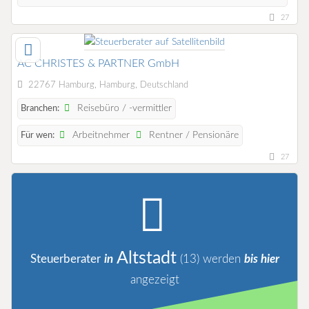
27
AC CHRISTES & PARTNER GmbH
22767 Hamburg, Hamburg, Deutschland
Reisebüro / -vermittler
Branchen:
Arbeitnehmer
Rentner / Pensionäre
Für wen:
27
Altstadt
Steuerberater
in
(13)
werden
bis hier
angezeigt