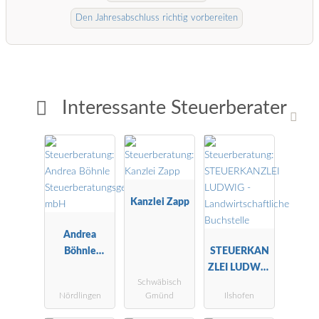
Den Jahresabschluss richtig vorbereiten
Interessante Steuerberater
Kanzlei Zapp
Andrea
Böhnle
STEUERKAN
Steuerberatu
ZLEI LUDWIG
Schwäbisch
ngsgesellscha
-
Nördlingen
Gmünd
Ilshofen
ft mbH
Landwirtscha
ftliche