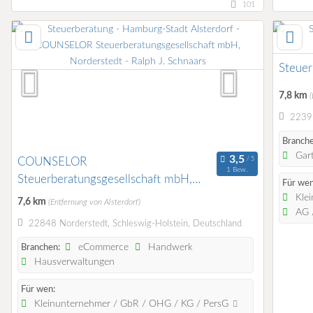
101
Steue
7,8 km
(
22399
Branche
Gart
COUNSELOR
1 Bew.
Steuerberatungsgesellschaft mbH,
Für wen
Norderstedt - Ralph J. Schnaars
Klei
7,6 km
(Entfernung von Alsterdorf)
AG /
22848 Norderstedt, Schleswig-Holstein, Deutschland
eCommerce
Handwerk
Branchen:
Hausverwaltungen
Für wen:
Kleinunternehmer / GbR / OHG / KG / PersG