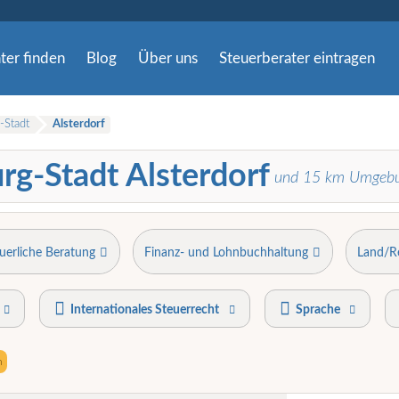
ter finden
Blog
Über uns
Steuerberater eintragen
Stadt
Alsterdorf
rg-Stadt Alsterdorf
und
15
km Umgeb
uerliche Beratung
Finanz- und Lohnbuchhaltung
Land/R
Internationales Steuerrecht
Sprache
n