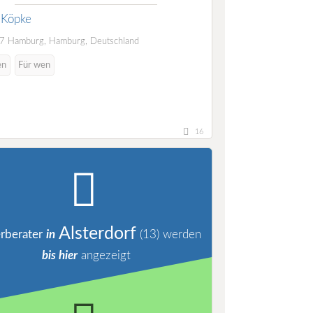
. Köpke
 Hamburg, Hamburg, Deutschland
en
Für wen
16
Alsterdorf
rberater
in
(13)
werden
bis hier
angezeigt