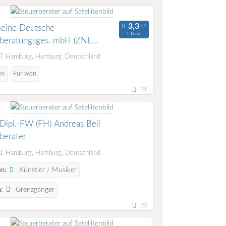
meine Deutsche
1 Bew.
rberatungsges. mbH (ZNL
u)
 Hamburg, Hamburg, Deutschland
en
Für wen
21
Dipl.-FW (FH) Andreas Beil
berater
 Hamburg, Hamburg, Deutschland
Künstler / Musiker
n:
Grenzgänger
:
20