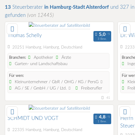
13
Steuerberater
in Hamburg-Stadt Alsterdorf
und 327 i
gefunden
(von 12445)
Thomas Schelly
Dr. W
3 Bew.
20251 Hamburg, Hamburg, Deutschland
22335
Apotheker
Ärzte
Branchen:
Branche
Garten- und Landschaftsbau
Inge
Für wen:
Für wen
Kleinunternehmer / GbR / OHG / KG / PersG
Klei
AG / SE / GmbH / UG / Ltd.
Freiberufler
Frei
41
SCHMIDT UND VOGT
Herrn 
1 Bew.
Steuer
22335 Hamburg, Hamburg, Deutschland