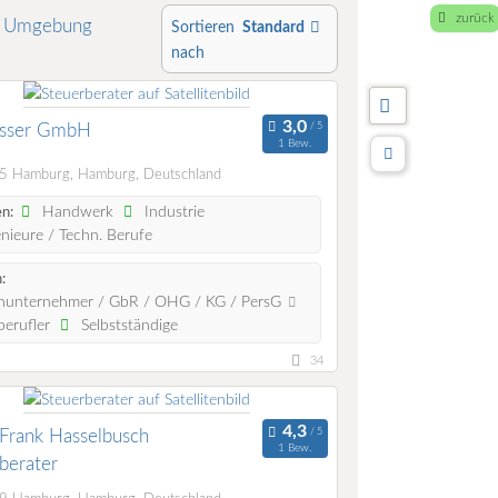
zurück
n Umgebung
Sortieren
Standard
nach
isser GmbH
1 Bew.
 Hamburg, Hamburg, Deutschland
Handwerk
Industrie
n:
nieure / Techn. Berufe
:
nunternehmer / GbR / OHG / KG / PersG
berufler
Selbstständige
34
Frank Hasselbusch
1 Bew.
berater