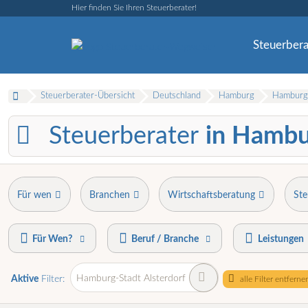
Hier finden Sie Ihren Steuerberater!
Steuerbera
Steuerberater-Übersicht
Deutschland
Hamburg
Hamburg-
Steuerberater
in Hambu
Für wen
Branchen
Wirtschaftsberatung
Ste
Für Wen?
Beruf / Branche
Leistungen
Hamburg-Stadt Alsterdorf
Aktive
Filter:
alle Filter entferne