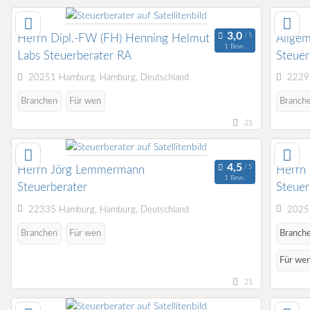
Herrn Dipl.-FW (FH) Henning Helmut
Allge
1 Bew.
Labs Steuerberater RA
Steue
Ilmena
20251 Hamburg, Hamburg, Deutschland
22297
Branchen
Für wen
Branch
21
Herrn Jörg Lemmermann
Herrn 
1 Bew.
Steuerberater
Steuer
22335 Hamburg, Hamburg, Deutschland
20251
Branchen
Für wen
Branche
Für wen
21