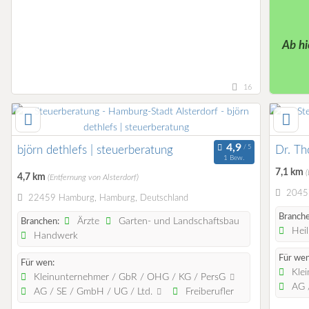
Ab hi
16
björn dethlefs | steuerberatung
Dr. Th
1 Bew.
7,1 km
(
4,7 km
(Entfernung von Alsterdorf)
20457
22459 Hamburg, Hamburg, Deutschland
Branche
Ärzte
Garten- und Landschaftsbau
Branchen:
Heil
Handwerk
Für wen
Für wen:
Klei
Kleinunternehmer / GbR / OHG / KG / PersG
AG /
AG / SE / GmbH / UG / Ltd.
Freiberufler