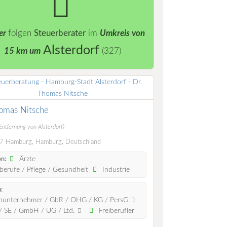
er
folgen
Steuerberater
im
Umkreis von
Alsterdorf
15 km um
(327)
omas Nitsche
Entfernung von Alsterdorf)
 Hamburg, Hamburg, Deutschland
Ärzte
n:
berufe / Pflege / Gesundheit
Industrie
:
nunternehmer / GbR / OHG / KG / PersG
 SE / GmbH / UG / Ltd.
Freiberufler