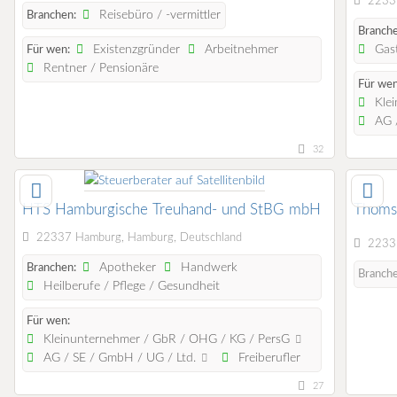
22339
Reisebüro / -vermittler
Branchen:
Branche
Existenzgründer
Arbeitnehmer
Gast
Für wen:
Rentner / Pensionäre
Für wen
Klei
AG /
32
HTS Hamburgische Treuhand- und StBG mbH
Thoms
22337 Hamburg, Hamburg, Deutschland
22335
Apotheker
Handwerk
Branchen:
Branch
Heilberufe / Pflege / Gesundheit
Für wen:
Kleinunternehmer / GbR / OHG / KG / PersG
AG / SE / GmbH / UG / Ltd.
Freiberufler
27