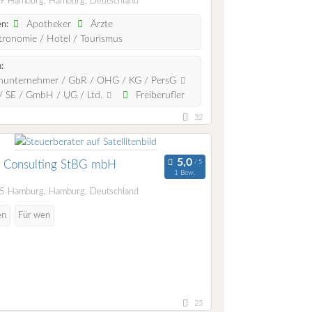
 Hamburg, Hamburg, Deutschland
Apotheker
Ärzte
n:
ronomie / Hotel / Tourismus
:
nunternehmer / GbR / OHG / KG / PersG
 SE / GmbH / UG / Ltd.
Freiberufler
32
 Consulting StBG mbH
1 Bew.
 Hamburg, Hamburg, Deutschland
en
Für wen
25