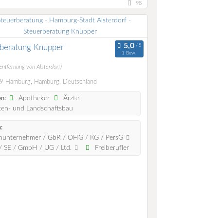
98
rberatung Knupper
1 Bew.
Entfernung von Alsterdorf)
 Hamburg, Hamburg, Deutschland
Apotheker
Ärzte
n:
en- und Landschaftsbau
:
nunternehmer / GbR / OHG / KG / PersG
 SE / GmbH / UG / Ltd.
Freiberufler