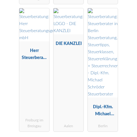
üfer
DIE KANZLEI
Herr
Steuerberatu
ngsgesellscha
ft mbH
Dipl.-Kfm.
Michael
Freiburg im
Schröder
Breisgau
Aalen
Berlin
Steuerberater