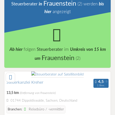
Frauenstein
Steuerberater
in
(2)
werden
bis
hier
angezeigt
Ab hier
folgen
Steuerberater
im
Umkreis von 15 km
Frauenstein
um
(2)
Steuerkanzlei Kreher
1 Bew.
13,5 km
(Entfernung von Frauenstein)
01744 Dippoldiswalde, Sachsen, Deutschland
Reisebüro / -vermittler
Branchen: