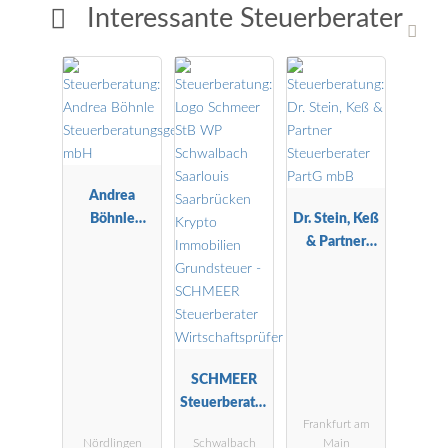
Interessante Steuerberater
Andrea
Böhnle
Dr. Stein, Keß
Steuerberatu
& Partner
ngsgesellscha
Steuerberater
ft mbH
PartG mbB
SCHMEER
Steuerberater
Frankfurt am
Wirtschaftspr
Nördlingen
Schwalbach
Main