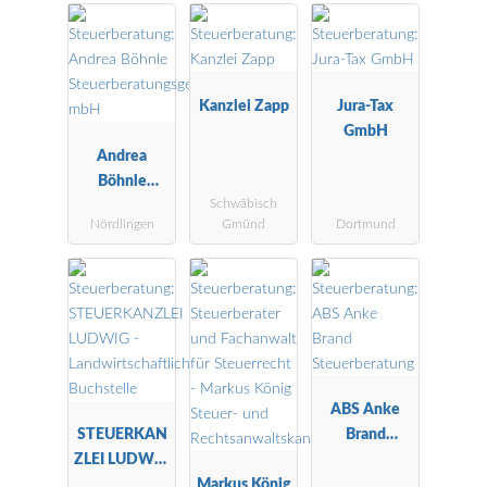
Kanzlei Zapp
Jura-Tax
GmbH
Andrea
Böhnle
Schwäbisch
Steuerberatu
Nördlingen
Gmünd
Dortmund
ngsgesellscha
ft mbH
ABS Anke
STEUERKAN
Brand
ZLEI LUDWIG
Steuerberatu
-
Markus König
ng