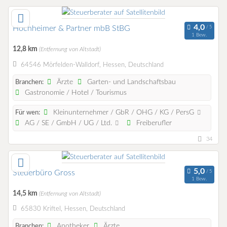
Hochheimer & Partner mbB StBG
1 Bew.
12,8 km
(Entfernung von Altstadt)
64546 Mörfelden-Walldorf, Hessen, Deutschland
Ärzte
Garten- und Landschaftsbau
Branchen:
Gastronomie / Hotel / Tourismus
Kleinunternehmer / GbR / OHG / KG / PersG
Für wen:
AG / SE / GmbH / UG / Ltd.
Freiberufler
34
Steuerbüro Gross
1 Bew.
14,5 km
(Entfernung von Altstadt)
65830 Kriftel, Hessen, Deutschland
Apotheker
Ärzte
Branchen: