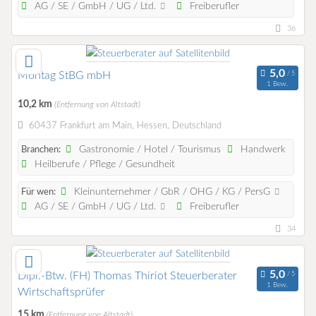
AG / SE / GmbH / UG / Ltd.
Freiberufler
36
Montag StBG mbH
1 Bew.
10,2 km
(Entfernung von Altstadt)
60437 Frankfurt am Main, Hessen, Deutschland
Gastronomie / Hotel / Tourismus
Handwerk
Branchen:
Heilberufe / Pflege / Gesundheit
Kleinunternehmer / GbR / OHG / KG / PersG
Für wen:
AG / SE / GmbH / UG / Ltd.
Freiberufler
34
Dipl.-Btw. (FH) Thomas Thiriot Steuerberater
1 Bew.
Wirtschaftsprüfer
15 km
(Entfernung von Altstadt)