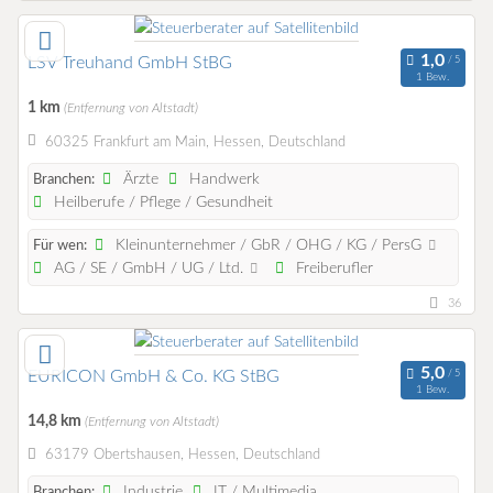
LSV Treuhand GmbH StBG
1 Bew.
1 km
(Entfernung von Altstadt)
60325 Frankfurt am Main, Hessen, Deutschland
Ärzte
Handwerk
Branchen:
Heilberufe / Pflege / Gesundheit
Kleinunternehmer / GbR / OHG / KG / PersG
Für wen:
AG / SE / GmbH / UG / Ltd.
Freiberufler
36
EURICON GmbH & Co. KG StBG
1 Bew.
14,8 km
(Entfernung von Altstadt)
63179 Obertshausen, Hessen, Deutschland
Industrie
IT / Multimedia
Branchen: