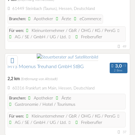
61449 Steinbach (Taunus), Hessen, Deutschland
Apotheker
Ärzte
eCommerce
Branchen:
Kleinunternehmer / GbR / OHG / KG / PersG
Für wen:
AG / SE / GmbH / UG / Ltd.
Freiberufler
49
MTS Moenus Treuhand GmbH StBG
2 Bew.
2,2 km
(Entfernung von Altstadt)
60316 Frankfurt am Main, Hessen, Deutschland
Apotheker
Ärzte
Branchen:
Gastronomie / Hotel / Tourismus
Kleinunternehmer / GbR / OHG / KG / PersG
Für wen:
AG / SE / GmbH / UG / Ltd.
Freiberufler
37