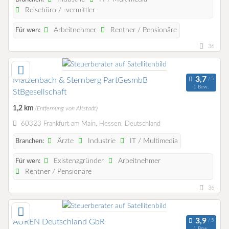
Reisebüro / -vermittler
Arbeitnehmer
Rentner / Pensionäre
Für wen:
36
Matzenbach & Sternberg PartGesmbB
1 Bew.
StBgesellschaft
1,2 km
(Entfernung von Altstadt)
60323 Frankfurt am Main, Hessen, Deutschland
Ärzte
Industrie
IT / Multimedia
Branchen:
Existenzgründer
Arbeitnehmer
Für wen:
Rentner / Pensionäre
36
AUREN Deutschland GbR
1 Bew.