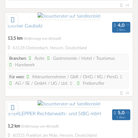
34
Ottmar Gaubatz
1 Bew.
13,5 km
(Entfernung von Altstadt)
63128 Dietzenbach, Hessen, Deutschland
Ärzte
Gastronomie / Hotel / Tourismus
Branchen:
Handwerk
Kleinunternehmer / GbR / OHG / KG / PersG
Für wen:
AG / SE / GmbH / UG / Ltd.
Freiberufler
34
STERLEPPER Rechtanwalts- und StBG mbH
1 Bew.
1,2 km
(Entfernung von Altstadt)
60325 Frankfurt am Main, Hessen, Deutschland