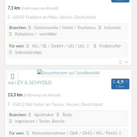
7,1 km
(Entfernung von Altstadt)
60439 Frankfurt am Main, Hessen, Deutschland
Gastronomie / Hotel / Tourismus
Industrie
Branchen:
Reisebüro / -vermittler
AG / SE / GmbH / UG / Ltd.
Freiberufler
Für wen:
Selbstständige
36
SIETZY & SCHYDLO
1 Bew.
13,3 km
(Entfernung von Altstadt)
65812 Bad Soden am Taunus, Hessen, Deutschland
Apotheker
Ärzte
Branchen:
Ingenieure / Techn. Berufe
Kleinunternehmer / GbR / OHG / KG / PersG
Für wen: