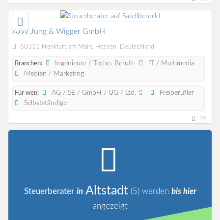
AJW Jung & Wigger GmbH
60311 Frankfurt am Main, Hessen, Deutschland
Ingenieure / Techn. Berufe
IT / Multimedia
Branchen:
Medien / Marketing
AG / SE / GmbH / UG / Ltd.
Freiberufler
Für wen:
Selbstständige
29
Altstadt
Steuerberater
in
(5)
werden
bis hier
angezeigt