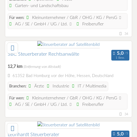
Garten- und Landschaftsbau
Kleinunternehmer / GbR / OHG / KG / PersG
Für wen:
AG / SE / GmbH / UG / Ltd.
Freiberufler
34
SBC Steuerberater Rechtsanwälte
1 Bew.
12,7 km
(Entfernung von Altstadt)
61352 Bad Homburg vor der Höhe, Hessen, Deutschland
Ärzte
Industrie
IT / Multimedia
Branchen:
Kleinunternehmer / GbR / OHG / KG / PersG
Für wen:
AG / SE / GmbH / UG / Ltd.
Freiberufler
34
Leonhardt Steuerberater