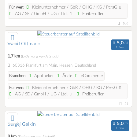
Kleinunternehmer / GbR / OHG / KG / PersG
Für wen:
AG / SE / GmbH / UG / Ltd.
Freiberufler
106
Walid Ottmann
1 Bew.
1,7 km
(Entfernung von Altstadt)
60316 Frankfurt am Main, Hessen, Deutschland
Apotheker
Ärzte
eCommerce
Branchen:
Kleinunternehmer / GbR / OHG / KG / PersG
Für wen:
AG / SE / GmbH / UG / Ltd.
Freiberufler
51
Sergej Galkin
1 Bew.
9 km
(Entfernung von Altstadt)