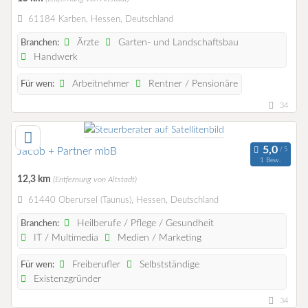
61184 Karben, Hessen, Deutschland
Ärzte
Garten- und Landschaftsbau
Branchen:
Handwerk
Arbeitnehmer
Rentner / Pensionäre
Für wen:
34
Jacob + Partner mbB
1 Bew.
12,3 km
(Entfernung von Altstadt)
61440 Oberursel (Taunus), Hessen, Deutschland
Heilberufe / Pflege / Gesundheit
Branchen:
IT / Multimedia
Medien / Marketing
Freiberufler
Selbstständige
Für wen:
Existenzgründer
34