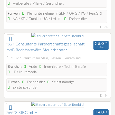
Heilberufe / Pflege / Gesundheit
Kleinunternehmer / GbR / OHG / KG / PersG
Für wen:
AG / SE / GmbH / UG / Ltd.
Freiberufler
34
RGT Consultants Partnerschaftsgesellschaft
1 Bew.
mbB Rechtsanwälte Steuerberater
Wirtschaftsprüfer
60329 Frankfurt am Main, Hessen, Deutschland
Ärzte
Ingenieure / Techn. Berufe
Branchen:
IT / Multimedia
Freiberufler
Selbstständige
Für wen:
Existenzgründer
34
AWTS StBG mbH