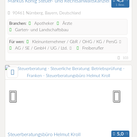
Markus König Steuer- und Rechtsanwaltskanzlei
1 Bew.
90461 Nürnberg, Bayern, Deutschland
Apotheker
Ärzte
Branchen:
Garten- und Landschaftsbau
Kleinunternehmer / GbR / OHG / KG / PersG
Für wen:
AG / SE / GmbH / UG / Ltd.
Freiberufler
103
Steuerberatungsbüro Helmut Kroll