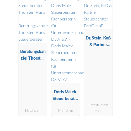
Dr. Stein, Keß
& Partner
Beratungskan
Steuerberater
zlei Thorsten
PartG mbB
Hans
Steuerberater
Doris Malek,
Steuerberater
Frankfurt am
in,
Hattingen
München
Main
Fachberaterin
für
Unternehmen