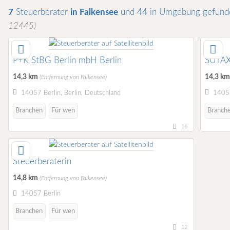
7
Steuerberater
in Falkensee
und 44 in Umgebung
gefund
12445)
P+K StBG Berlin mbH Berlin
SUTAX
14,3 km
14,3 k
(Entfernung von Falkensee)
14057 Berlin, Berlin, Deutschland
14057
Branchen
Für wen
Branch
16
Steuerberaterin
14,8 km
(Entfernung von Falkensee)
14057 Berlin
Branchen
Für wen
12