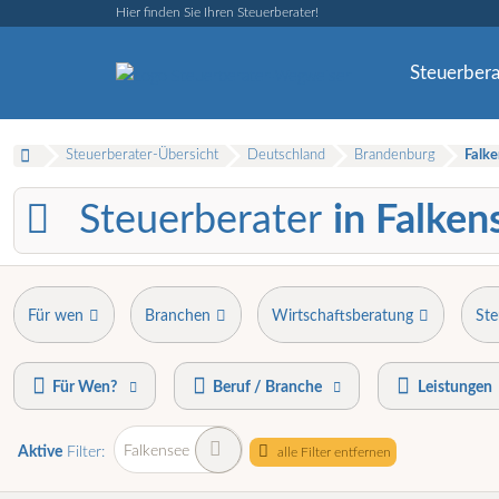
Hier finden Sie Ihren Steuerberater!
Steuerbera
Steuerberater-Übersicht
Deutschland
Brandenburg
Falk
Steuerberater
in Falken
Für wen
Branchen
Wirtschaftsberatung
Ste
Für Wen?
Beruf / Branche
Leistungen
Falkensee
Aktive
Filter:
alle Filter entfernen