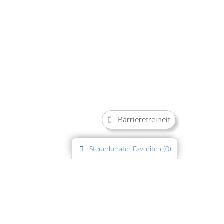
Barrierefreiheit
Steuerberater
Favoriten (
0
)