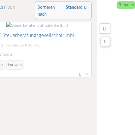
zurück
en
(von
Sortieren
Standard
nach
 Steuerberatungsgesellschaft mbH
m
(Entfernung von Falkensee)
 Berlin
en
Für wen
14