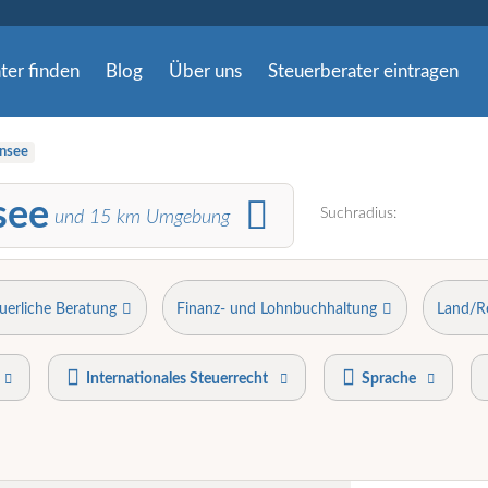
ter finden
Blog
Über uns
Steuerberater eintragen
ensee
see
Suchradius:
und
15
km Umgebung
uerliche Beratung
Finanz- und Lohnbuchhaltung
Land/R
Internationales Steuerrecht
Sprache