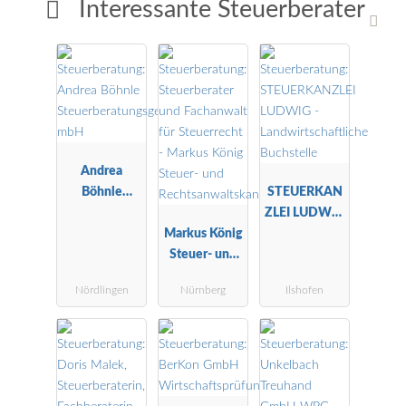
Interessante Steuerberater
Andrea
Böhnle
STEUERKAN
Steuerberatu
ZLEI LUDWIG
ngsgesellscha
Markus König
-
ft mbH
Steuer- und
Landwirtscha
Rechtsanwalt
ftliche
Nördlingen
Nürnberg
Ilshofen
skanzlei
Buchstelle