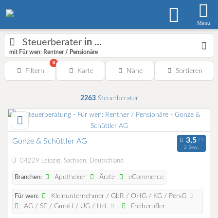
Menu
Steuerberater
in ...
mit Für wen: Rentner / Pensionäre
0
Filtern
Karte
Nähe
Sortieren
2263
Steuerberater
Gonze & Schüttler AG
2 Bew.
04229 Leipzig, Sachsen, Deutschland
Apotheker
Ärzte
eCommerce
Branchen:
Kleinunternehmer / GbR / OHG / KG / PersG
Für wen:
AG / SE / GmbH / UG / Ltd.
Freiberufler