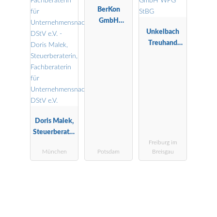
BerKon
GmbH
Wirtschaftspr
Unkelbach
üfungsgesells
Treuhand
chaft
GmbH WPG
StBG
Doris Malek,
Steuerberater
Freiburg im
in,
München
Potsdam
Breisgau
Fachberaterin
für
Unternehmen
snachfolge
DStV e.V.