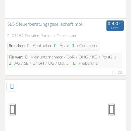
SLS Steuerberatungsgesellschaft mbH
1 Bew.
01159 Dresden, Sachsen, Deutschland
Apotheker
Ärzte
eCommerce
Branchen:
Kleinunternehmer / GbR / OHG / KG / PersG
Für wen:
AG / SE / GmbH / UG / Ltd.
Freiberufler
101