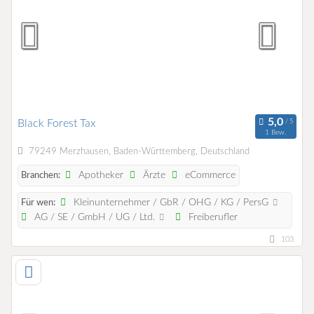
Black Forest Tax
1 Bew.
79249 Merzhausen, Baden-Württemberg, Deutschland
Apotheker
Ärzte
eCommerce
Branchen:
Kleinunternehmer / GbR / OHG / KG / PersG
Für wen:
AG / SE / GmbH / UG / Ltd.
Freiberufler
103