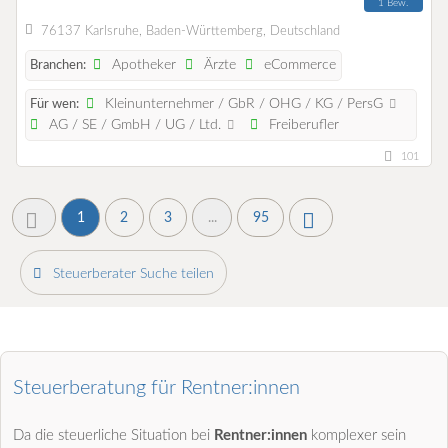
1 Bew.
76137 Karlsruhe, Baden-Württemberg, Deutschland
Apotheker
Ärzte
eCommerce
Branchen:
Kleinunternehmer / GbR / OHG / KG / PersG
Für wen:
AG / SE / GmbH / UG / Ltd.
Freiberufler
101
1
2
3
...
95
Steuerberater Suche teilen
Steuerberatung für Rentner:innen
Da die steuerliche Situation bei
Rentner:innen
komplexer sein