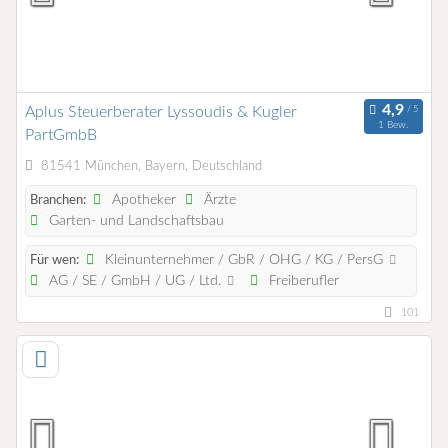
Aplus Steuerberater Lyssoudis & Kugler
1 Bew.
PartGmbB
81541 München, Bayern, Deutschland
Apotheker
Ärzte
Branchen:
Garten- und Landschaftsbau
Kleinunternehmer / GbR / OHG / KG / PersG
Für wen:
AG / SE / GmbH / UG / Ltd.
Freiberufler
101