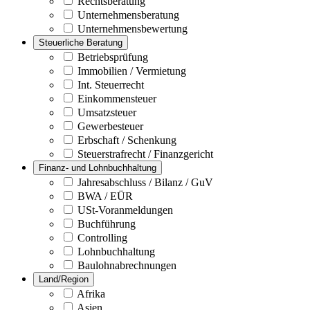
Rechtsberatung
Unternehmensberatung
Unternehmensbewertung
Steuerliche Beratung
Betriebsprüfung
Immobilien / Vermietung
Int. Steuerrecht
Einkommensteuer
Umsatzsteuer
Gewerbesteuer
Erbschaft / Schenkung
Steuerstrafrecht / Finanzgericht
Finanz- und Lohnbuchhaltung
Jahresabschluss / Bilanz / GuV
BWA / EÜR
USt-Voranmeldungen
Buchführung
Controlling
Lohnbuchhaltung
Baulohnabrechnungen
Land/Region
Afrika
Asien