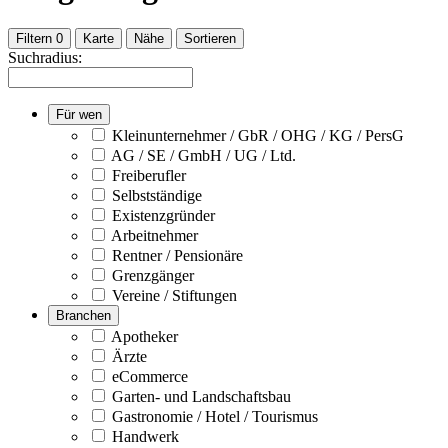
Filtern
0
Karte
Nähe
Sortieren
Suchradius:
Für wen
Kleinunternehmer / GbR / OHG / KG / PersG
AG / SE / GmbH / UG / Ltd.
Freiberufler
Selbstständige
Existenzgründer
Arbeitnehmer
Rentner / Pensionäre
Grenzgänger
Vereine / Stiftungen
Branchen
Apotheker
Ärzte
eCommerce
Garten- und Landschaftsbau
Gastronomie / Hotel / Tourismus
Handwerk