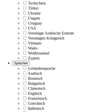
Tschechien
Türkei
Ukraine
Ungarn
Uruguay
USA
Vereinigte Arabische Emirate
Vereinigtes Königreich
Vietnam
Wales
Weißrussland
Zypern
Sprachen
Gebärdensprache
Arabisch
Bosnisch
Bulgarisch
Chinesisch
Englisch
Französisch
Griechisch
Italienisch