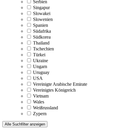
Serbien
Singapur
Slowakei
Slowenien
Spanien
Südafrika
Südkorea
Thailand
Tschechien
Türkei
Ukraine
Ungarn
Uruguay
USA
Vereinigte Arabische Emirate
Vereinigtes Königreich
Vietnam
Wales
Weißrussland
Zypern
Alle Suchfilter anzeigen