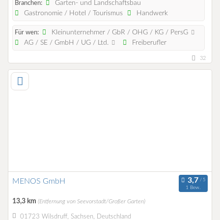
Garten- und Landschaftsbau
Branchen:
Gastronomie / Hotel / Tourismus
Handwerk
Kleinunternehmer / GbR / OHG / KG / PersG
Für wen:
AG / SE / GmbH / UG / Ltd.
Freiberufler
32
MENOS GmbH
1 Bew.
13,3 km
(Entfernung von Seevorstadt/Großer Garten)
01723 Wilsdruff, Sachsen, Deutschland