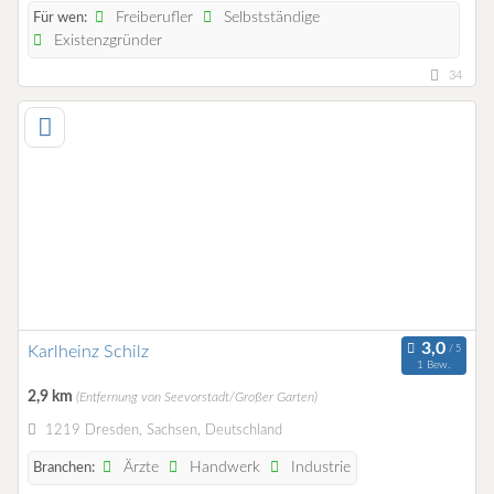
Freiberufler
Selbstständige
Für wen:
Existenzgründer
34
Karlheinz Schilz
1 Bew.
2,9 km
(Entfernung von Seevorstadt/Großer Garten)
1219 Dresden, Sachsen, Deutschland
Ärzte
Handwerk
Industrie
Branchen: