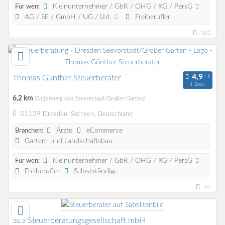
Kleinunternehmer / GbR / OHG / KG / PersG
Für wen:
AG / SE / GmbH / UG / Ltd.
Freiberufler
101
Thomas Günther Steuerberater
1 Bew.
6,2 km
(Entfernung von Seevorstadt/Großer Garten)
01139 Dresden, Sachsen, Deutschland
Ärzte
eCommerce
Branchen:
Garten- und Landschaftsbau
Kleinunternehmer / GbR / OHG / KG / PersG
Für wen:
Freiberufler
Selbstständige
97
SLS Steuerberatungsgesellschaft mbH