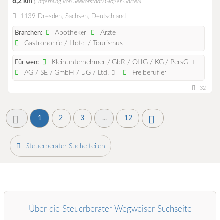
6,2 km
(Entfernung von Seevorstadt/Großer Garten)
1139 Dresden, Sachsen, Deutschland
Apotheker
Ärzte
Branchen:
Gastronomie / Hotel / Tourismus
Kleinunternehmer / GbR / OHG / KG / PersG
Für wen:
AG / SE / GmbH / UG / Ltd.
Freiberufler
32
1
2
3
...
12
Steuerberater Suche teilen
Über die Steuerberater-Wegweiser Suchseite