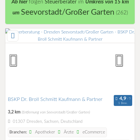
Ab hier
folgen
Steuerberater
im
Umkreis von 15 km
Seevorstadt/Großer Garten
um
(262)
BSKP Dr. Broll Schmitt Kaufmann & Partner
1 Bew.
3,2 km
(Entfernung von Seevorstadt/Großer Garten)
01307 Dresden, Sachsen, Deutschland
Apotheker
Ärzte
eCommerce
Branchen: