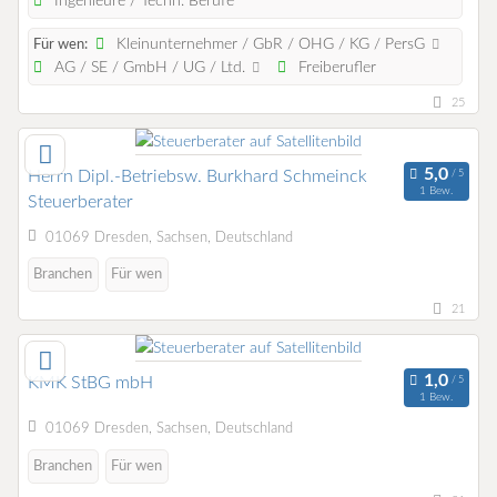
Ingenieure / Techn. Berufe
Kleinunternehmer / GbR / OHG / KG / PersG
Für wen:
AG / SE / GmbH / UG / Ltd.
Freiberufler
25
Herrn Dipl.-Betriebsw. Burkhard Schmeinck
1 Bew.
Steuerberater
01069 Dresden, Sachsen, Deutschland
Branchen
Für wen
21
KMK StBG mbH
1 Bew.
01069 Dresden, Sachsen, Deutschland
Branchen
Für wen