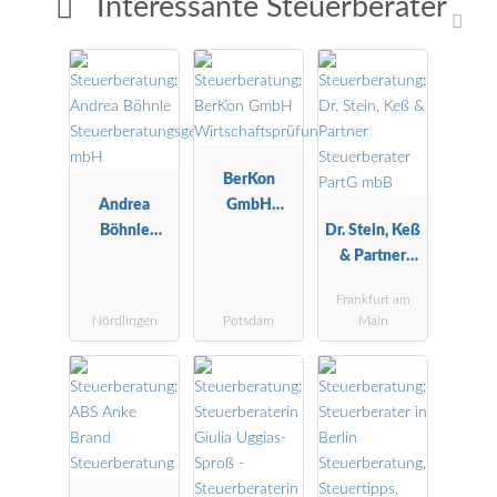
Interessante Steuerberater
BerKon
Andrea
GmbH
Böhnle
Wirtschaftspr
Dr. Stein, Keß
Steuerberatu
üfungsgesells
& Partner
ngsgesellscha
chaft
Steuerberater
Frankfurt am
ft mbH
PartG mbB
Nördlingen
Potsdam
Main