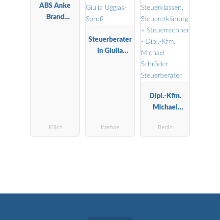
ABS Anke
Brand
Steuerberatu
ng
Steuerberater
in Giulia
Uggias-Sproß
Dipl.-Kfm.
Michael
Schröder
Jülich
Itzehoe
Berlin
Steuerberater