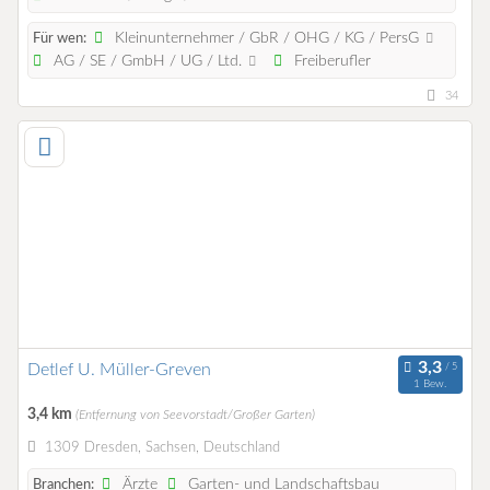
Kleinunternehmer / GbR / OHG / KG / PersG
Für wen:
AG / SE / GmbH / UG / Ltd.
Freiberufler
34
Detlef U. Müller-Greven
1 Bew.
3,4 km
(Entfernung von Seevorstadt/Großer Garten)
1309 Dresden, Sachsen, Deutschland
Ärzte
Garten- und Landschaftsbau
Branchen: