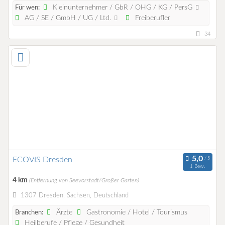
Kleinunternehmer / GbR / OHG / KG / PersG
Für wen:
AG / SE / GmbH / UG / Ltd.
Freiberufler
34
ECOVIS Dresden
1 Bew.
4 km
(Entfernung von Seevorstadt/Großer Garten)
1307 Dresden, Sachsen, Deutschland
Ärzte
Gastronomie / Hotel / Tourismus
Branchen:
Heilberufe / Pflege / Gesundheit