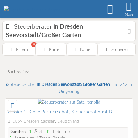
Menu
Steuerberater
in Dresden
Seevorstadt/Großer Garten
0
Filtern
Karte
Nähe
Sortieren
Suchradius:
6
Steuerberater
in Dresden Seevorstadt/Großer Garten
und 262 in
Umgebung
Göhler & Klose Partnerschaft Steuerberater mbB
1069 Dresden, Sachsen, Deutschland
Ärzte
Industrie
Branchen: