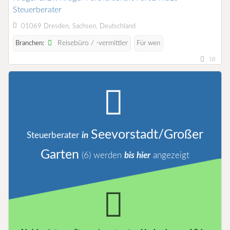
Steuerberater
01069 Dresden, Sachsen, Deutschland
Reisebüro / -vermittler
Branchen:
Für wen
18
Seevorstadt/Großer
Steuerberater
in
Garten
(6)
werden
bis hier
angezeigt