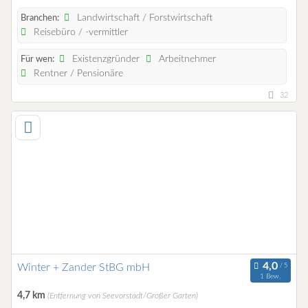
Landwirtschaft / Forstwirtschaft
Branchen:
Reisebüro / -vermittler
Existenzgründer
Arbeitnehmer
Für wen:
Rentner / Pensionäre
32
Winter + Zander StBG mbH
1 Bew.
4,7 km
(Entfernung von Seevorstadt/Großer Garten)