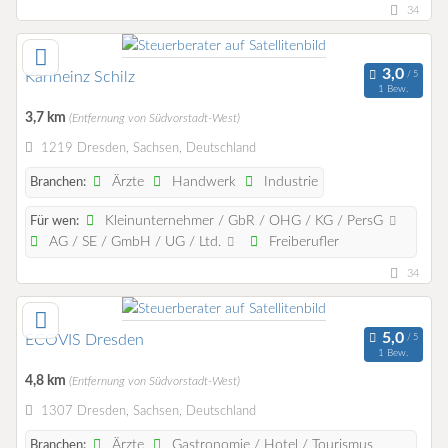
34
Karlheinz Schilz
1 Bew.
3,7 km
(Entfernung von Südvorstadt-West)
1219 Dresden, Sachsen, Deutschland
Ärzte
Handwerk
Industrie
Branchen:
Kleinunternehmer / GbR / OHG / KG / PersG
Für wen:
AG / SE / GmbH / UG / Ltd.
Freiberufler
34
ECOVIS Dresden
1 Bew.
4,8 km
(Entfernung von Südvorstadt-West)
1307 Dresden, Sachsen, Deutschland
Ärzte
Gastronomie / Hotel / Tourismus
Branchen: