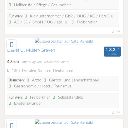
Heilberufe / Pflege / Gesundheit
Kleinunternehmer / GbR / OHG / KG / PersG
Für wen:
AG / SE / GmbH / UG / Ltd.
Freiberufler
34
Detlef U. Müller-Greven
1 Bew.
4,3 km
(Entfernung von Südvorstadt-West)
1309 Dresden, Sachsen, Deutschland
Ärzte
Garten- und Landschaftsbau
Branchen:
Gastronomie / Hotel / Tourismus
Freiberufler
Selbstständige
Für wen:
Existenzgründer
34