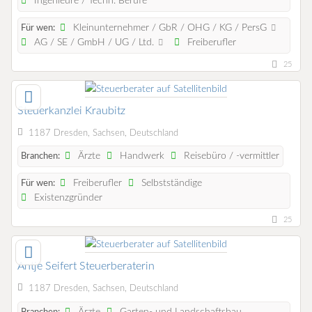
Ingenieure / Techn. Berufe
Kleinunternehmer / GbR / OHG / KG / PersG
Für wen:
AG / SE / GmbH / UG / Ltd.
Freiberufler
25
Steuerkanzlei Kraubitz
1187 Dresden, Sachsen, Deutschland
Ärzte
Handwerk
Reisebüro / -vermittler
Branchen:
Freiberufler
Selbstständige
Für wen:
Existenzgründer
25
Antje Seifert Steuerberaterin
1187 Dresden, Sachsen, Deutschland
Ärzte
Garten- und Landschaftsbau