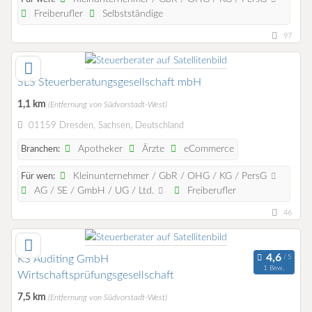
Freiberufler
Selbstständige
97
SLS Steuerberatungsgesellschaft mbH
1,1 km
(Entfernung von Südvorstadt-West)
01159 Dresden, Sachsen, Deutschland
Apotheker
Ärzte
eCommerce
Branchen:
Kleinunternehmer / GbR / OHG / KG / PersG
Für wen:
AG / SE / GmbH / UG / Ltd.
Freiberufler
46
KS Auditing GmbH
1 Bew.
Wirtschaftsprüfungsgesellschaft
7,5 km
(Entfernung von Südvorstadt-West)