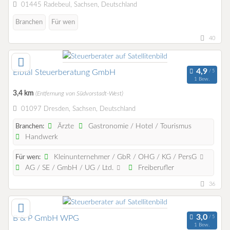
01445 Radebeul, Sachsen, Deutschland
Branchen
Für wen
40
Elbtal Steuerberatung GmbH
1 Bew.
3,4 km
(Entfernung von Südvorstadt-West)
01097 Dresden, Sachsen, Deutschland
Ärzte
Gastronomie / Hotel / Tourismus
Branchen:
Handwerk
Kleinunternehmer / GbR / OHG / KG / PersG
Für wen:
AG / SE / GmbH / UG / Ltd.
Freiberufler
36
B & P GmbH WPG
1 Bew.