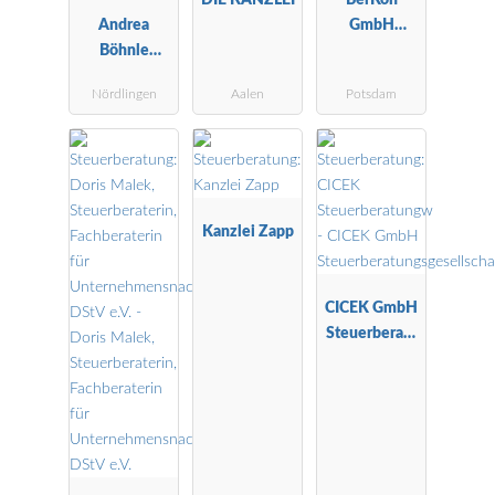
Andrea
GmbH
Böhnle
Wirtschaftspr
Steuerberatu
üfungsgesells
Nördlingen
Aalen
Potsdam
ngsgesellscha
chaft
ft mbH
Kanzlei Zapp
CICEK GmbH
Steuerberatu
ngsgesellscha
ft