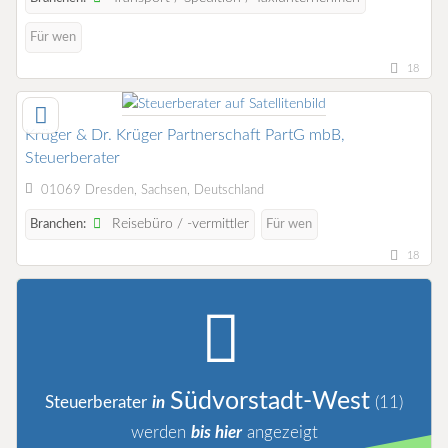
Für wen
18
Krüger & Dr. Krüger Partnerschaft PartG mbB,
Steuerberater
01069 Dresden, Sachsen, Deutschland
Reisebüro / -vermittler
Branchen:
Für wen
18
Südvorstadt-West
Steuerberater
in
(11)
werden
bis hier
angezeigt