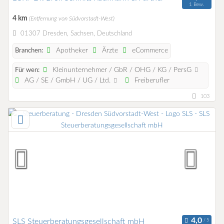
1 Bew.
4 km
(Entfernung von Südvorstadt-West)
01307 Dresden, Sachsen, Deutschland
Apotheker
Ärzte
eCommerce
Branchen:
Kleinunternehmer / GbR / OHG / KG / PersG
Für wen:
AG / SE / GmbH / UG / Ltd.
Freiberufler
103
SLS Steuerberatungsgesellschaft mbH