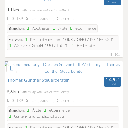
1 Bew.
1,1 km
(Entfernung von Südvorstadt-West)
01159 Dresden, Sachsen, Deutschland
Apotheker
Ärzte
eCommerce
Branchen:
Kleinunternehmer / GbR / OHG / KG / PersG
Für wen:
AG / SE / GmbH / UG / Ltd.
Freiberufler
101
Thomas Günther Steuerberater
1 Bew.
5,8 km
(Entfernung von Südvorstadt-West)
01139 Dresden, Sachsen, Deutschland
Ärzte
eCommerce
Branchen:
Garten- und Landschaftsbau
Kleinunternehmer / GbR / OHG / KG / PersG
Für wen: