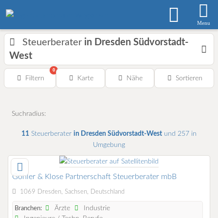
Menu
Steuerberater
in Dresden Südvorstadt-
West
0
Filtern
Karte
Nähe
Sortieren
Suchradius:
11
Steuerberater
in Dresden Südvorstadt-West
und 257 in
Umgebung
Göhler & Klose Partnerschaft Steuerberater mbB
1069 Dresden, Sachsen, Deutschland
Ärzte
Industrie
Branchen: