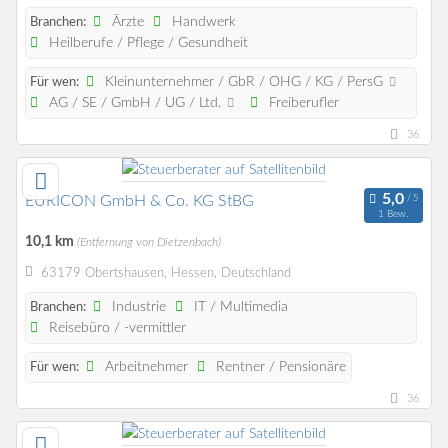
Ärzte
Handwerk
Branchen:
Heilberufe / Pflege / Gesundheit
Kleinunternehmer / GbR / OHG / KG / PersG
Für wen:
AG / SE / GmbH / UG / Ltd.
Freiberufler
36
EURICON GmbH & Co. KG StBG
1 Bew.
10,1 km
(Entfernung von Dietzenbach)
63179 Obertshausen, Hessen, Deutschland
Industrie
IT / Multimedia
Branchen:
Reisebüro / -vermittler
Arbeitnehmer
Rentner / Pensionäre
Für wen:
36