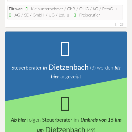
Kleinunternehmer / GbR / OHG / KG / PersG
Für wen:
AG / SE / GmbH / UG / Ltd.
Freiberufler
29
Dietzenbach
Steuerberater
in
(3)
werden
bis
hier
angezeigt
Ab hier
folgen
Steuerberater
im
Umkreis von 15 km
Dietzenbach
um
(49)