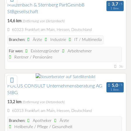
Matzenbach & Sternberg PartGesmbB
1 Bew.
StBgesellschaft
14,6 km
(Entfernung von Dietzenbach)
60323 Frankfurt am Main, Hessen, Deutschland
Ärzte
Industrie
IT / Multimedia
Branchen:
Existenzgründer
Arbeitnehmer
Für wen:
Rentner / Pensionäre
36
FOCUS CONSULT Unternehmensberatung AG
1 Bew.
StBG
13,2 km
(Entfernung von Dietzenbach)
60313 Frankfurt am Main, Hessen, Deutschland
Apotheker
Ärzte
Branchen:
Heilberufe / Pflege / Gesundheit