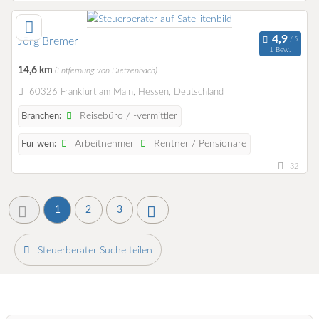
Jörg Bremer
1 Bew.
14,6 km
(Entfernung von Dietzenbach)
60326 Frankfurt am Main, Hessen, Deutschland
Reisebüro / -vermittler
Branchen:
Arbeitnehmer
Rentner / Pensionäre
Für wen:
32
1
2
3
Steuerberater Suche teilen