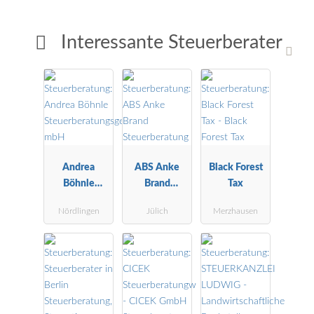
Interessante Steuerberater
Andrea
ABS Anke
Black Forest
Böhnle
Brand
Tax
Steuerberatu
Steuerberatu
Nördlingen
Jülich
Merzhausen
ngsgesellscha
ng
ft mbH