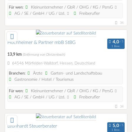
Kleinunternehmer / GbR / OHG / KG / PersG
Für wen:
AG / SE / GmbH / UG / Ltd.
Freiberufler
34
Hochheimer & Partner mbB StBG
1 Bew.
13,9 km
(Entfernung von Dietzenbach)
64546 Mörfelden-Walldorf, Hessen, Deutschland
Ärzte
Garten- und Landschaftsbau
Branchen:
Gastronomie / Hotel / Tourismus
Kleinunternehmer / GbR / OHG / KG / PersG
Für wen:
AG / SE / GmbH / UG / Ltd.
Freiberufler
34
Leonhardt Steuerberater
1 Bew.