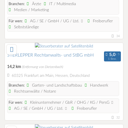
Ärzte
IT / Multimedia
Branchen:
Medien / Marketing
AG / SE / GmbH / UG / Ltd.
Freiberufler
Für wen:
Selbstständige
34
STERLEPPER Rechtanwalts- und StBG mbH
1 Bew.
14,2 km
(Entfernung von Dietzenbach)
60325 Frankfurt am Main, Hessen, Deutschland
Garten- und Landschaftsbau
Handwerk
Branchen:
Rechtsanwälte / Notare
Kleinunternehmer / GbR / OHG / KG / PersG
Für wen:
AG / SE / GmbH / UG / Ltd.
Freiberufler
32