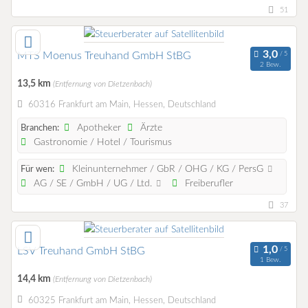
51
MTS Moenus Treuhand GmbH StBG
2 Bew.
13,5 km
(Entfernung von Dietzenbach)
60316 Frankfurt am Main, Hessen, Deutschland
Apotheker
Ärzte
Branchen:
Gastronomie / Hotel / Tourismus
Kleinunternehmer / GbR / OHG / KG / PersG
Für wen:
AG / SE / GmbH / UG / Ltd.
Freiberufler
37
LSV Treuhand GmbH StBG
1 Bew.
14,4 km
(Entfernung von Dietzenbach)
60325 Frankfurt am Main, Hessen, Deutschland