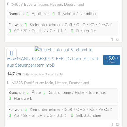
64859 Eppertshausen, Hessen, Deutschland
Apotheker
Reisebüro / -vermittler
Branchen:
Kleinunternehmer / GbR / OHG / KG / PersG
Für wen:
AG / SE / GmbH / UG / Ltd.
Freiberufler
32
HOFMANN KLAFSKY & FERTIG Partnerschaft
1 Bew.
aus Steuerberatern mbB
14,7 km
(Entfernung von Dietzenbach)
60325 Frankfurt am Main, Hessen, Deutschland
Ärzte
Gastronomie / Hotel / Tourismus
Branchen:
Handwerk
Kleinunternehmer / GbR / OHG / KG / PersG
Für wen:
AG / SE / GmbH / UG / Ltd.
Selbstständige
32