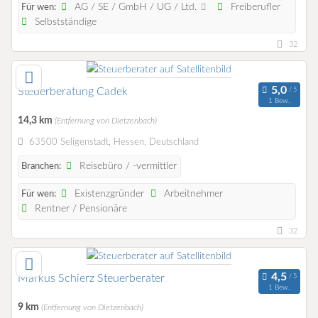
AG / SE / GmbH / UG / Ltd.
Freiberufler
Für wen:
Selbstständige
32
Steuerberatung Cadek
1 Bew.
14,3 km
(Entfernung von Dietzenbach)
63500 Seligenstadt, Hessen, Deutschland
Reisebüro / -vermittler
Branchen:
Existenzgründer
Arbeitnehmer
Für wen:
Rentner / Pensionäre
32
Markus Schierz Steuerberater
1 Bew.
9 km
(Entfernung von Dietzenbach)