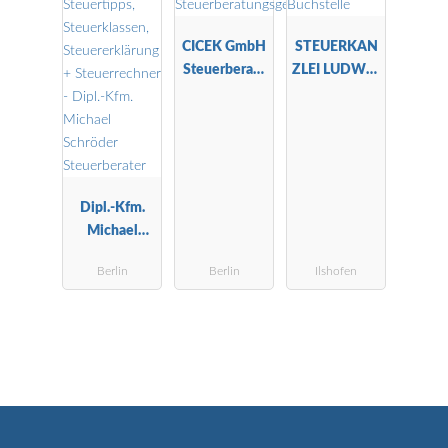
CICEK GmbH
STEUERKAN
Steuerberatu
ZLEI LUDWIG
ngsgesellscha
-
ft
Landwirtscha
ftliche
Buchstelle
Dipl.-Kfm.
Michael
Schröder
Berlin
Berlin
Ilshofen
Steuerberater