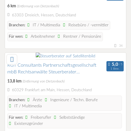
6 km
(Entfernung von Dietzenbach)
63303 Dreieich, Hessen, Deutschland
IT / Multimedia
Reisebüro / -vermittler
Branchen:
Arbeitnehmer
Rentner / Pensionäre
Für wen:
34
RGT Consultants Partnerschaftsgesellschaft
1 Bew.
mbB Rechtsanwälte Steuerberater
Wirtschaftsprüfer
13,8 km
(Entfernung von Dietzenbach)
60329 Frankfurt am Main, Hessen, Deutschland
Ärzte
Ingenieure / Techn. Berufe
Branchen:
IT / Multimedia
Freiberufler
Selbstständige
Für wen:
Existenzgründer