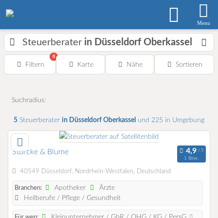
Menu
Steuerberater
in Düsseldorf Oberkassel
0
Filtern
Karte
Nähe
Sortieren
Suchradius:
5
Steuerberater
in Düsseldorf Oberkassel
und 225 in Umgebung
Stürcke & Blume
1 Bew.
40549 Düsseldorf, Nordrhein-Westfalen, Deutschland
Apotheker
Ärzte
Branchen:
Heilberufe / Pflege / Gesundheit
Kleinunternehmer / GbR / OHG / KG / PersG
Für wen: