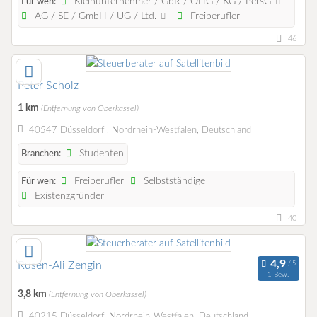
Kleinunternehmer / GbR / OHG / KG / PersG
Für wen:
AG / SE / GmbH / UG / Ltd.
Freiberufler
46
Peter Scholz
1 km
(Entfernung von Oberkassel)
40547 Düsseldorf , Nordrhein-Westfalen, Deutschland
Studenten
Branchen:
Freiberufler
Selbstständige
Für wen:
Existenzgründer
40
Rusen-Ali Zengin
1 Bew.
3,8 km
(Entfernung von Oberkassel)
40215 Düsseldorf, Nordrhein-Westfalen, Deutschland