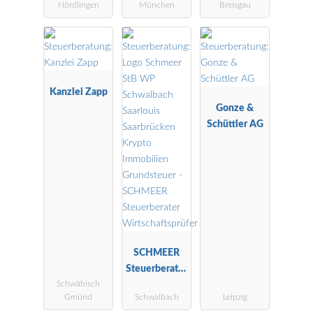
Nördlingen
München
Breisgau
ngskanzlei
Kanzlei Zapp
Gonze &
Schüttler AG
SCHMEER
Steuerberater
Schwäbisch
Wirtschaftspr
Gmünd
Schwalbach
Leipzig
üfer