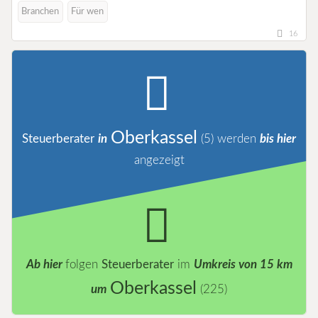
Branchen
Für wen
16
Oberkassel
Steuerberater
in
(5)
werden
bis hier
angezeigt
Ab hier
folgen
Steuerberater
im
Umkreis von 15 km
Oberkassel
um
(225)