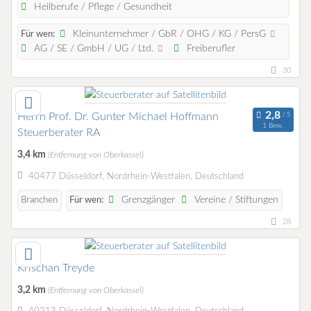
Heilberufe / Pflege / Gesundheit
Kleinunternehmer / GbR / OHG / KG / PersG
Für wen:
AG / SE / GmbH / UG / Ltd.
Freiberufler
30
Herrn Prof. Dr. Gunter Michael Hoffmann
1 Bew.
Steuerberater RA
3,4 km
(Entfernung von Oberkassel)
40477 Düsseldorf, Nordrhein-Westfalen, Deutschland
Grenzgänger
Vereine / Stiftungen
Branchen
Für wen:
28
Krischan Treyde
3,2 km
(Entfernung von Oberkassel)