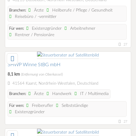
40213 Düsseldorf, Nordrhein-Westfalen, Deutschland
Ärzte
Heilberufe / Pflege / Gesundheit
Branchen:
Reisebüro / -vermittler
Existenzgründer
Arbeitnehmer
Für wen:
Rentner / Pensionäre
27
SHWP Winne StBG mbH
8,1 km
(Entfernung von Oberkassel)
41564 Kaarst, Nordrhein-Westfalen, Deutschland
Ärzte
Handwerk
IT / Multimedia
Branchen:
Freiberufler
Selbstständige
Für wen:
Existenzgründer
27