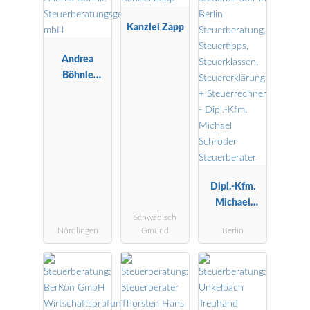
Kanzlei Zapp
Andrea
Böhnle
Steuerberatu
ngsgesellscha
ft mbH
Dipl.-Kfm.
Michael
Schwäbisch
Schröder
Nördlingen
Gmünd
Berlin
Steuerberater