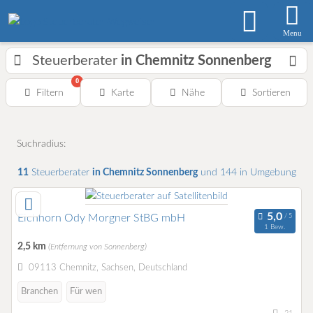
Menu
Steuerberater
in Chemnitz Sonnenberg
0
Filtern
Karte
Nähe
Sortieren
Suchradius:
11
Steuerberater
in Chemnitz Sonnenberg
und 144 in Umgebung
Eichhorn Ody Morgner StBG mbH
1 Bew.
2,5 km
(Entfernung von Sonnenberg)
09113 Chemnitz, Sachsen, Deutschland
Branchen
Für wen