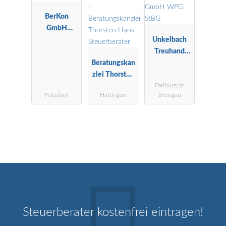
BerKon
GmbH
Wirtschaftspr
Unkelbach
üfungsgesells
Treuhand
chaft
Beratungskan
GmbH WPG
zlei Thorsten
StBG
Freiburg im
Hans
Potsdam
Hattingen
Breisgau
Steuerberater
Steuerberater kostenfrei eintragen!