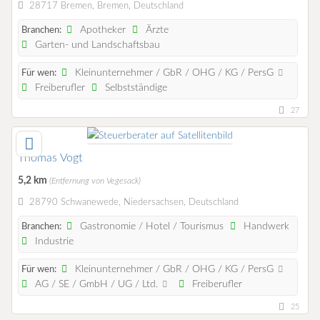
28717 Bremen, Bremen, Deutschland
Apotheker
Ärzte
Branchen:
Garten- und Landschaftsbau
Kleinunternehmer / GbR / OHG / KG / PersG
Für wen:
Freiberufler
Selbstständige
27
Thomas Vogt
5,2 km
(Entfernung von Vegesack)
28790 Schwanewede, Niedersachsen, Deutschland
Gastronomie / Hotel / Tourismus
Handwerk
Branchen:
Industrie
Kleinunternehmer / GbR / OHG / KG / PersG
Für wen:
AG / SE / GmbH / UG / Ltd.
Freiberufler
25