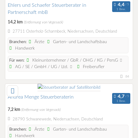
Ehlers und Schaefer Steuerberater in
1 Bew.
Partnerschaft mbB
14,2 km
(Entfernung von Vegesack)
27711 Osterholz-Scharmbeck, Niedersachsen, Deutschland
Ärzte
Garten- und Landschaftsbau
Branchen:
Handwerk
Kleinunternehmer / GbR / OHG / KG / PersG
Für wen:
AG / SE / GmbH / UG / Ltd.
Freiberufler
84
Andrea Menge Steuerberaterin
1 Bew.
7,2 km
(Entfernung von Vegesack)
28790 Schwanewede, Niedersachsen, Deutschland
Ärzte
Garten- und Landschaftsbau
Branchen:
Handwerk