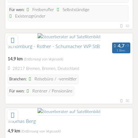
Freiberufler
Selbstständige
Für wen:
Existenzgründer
32
Schomburg - Rother - Schumacher WP StB
1 Bew.
14,9 km
(Entfernung von Vegesack)
28217 Bremen, Bremen, Deutschland
Reisebüro / -vermittler
Branchen:
Rentner / Pensionäre
Für wen:
30
Thomas Berg
4,9 km
(Entfernung von Vegesack)