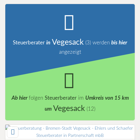
Vegesack
Steuerberater
in
(3)
werden
bis hier
angezeigt
Ab hier
folgen
Steuerberater
im
Umkreis von 15 km
Vegesack
um
(12)