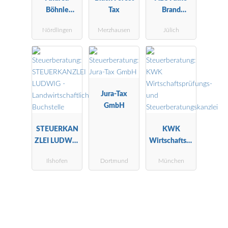
Böhnle
Tax
Brand
Steuerberatu
Steuerberatu
Nördlingen
Merzhausen
Jülich
ngsgesellscha
ng
ft mbH
Jura-Tax
GmbH
STEUERKAN
KWK
ZLEI LUDWIG
Wirtschaftspr
-
üfungs- und
Ilshofen
Dortmund
München
Landwirtscha
Steuerberatu
ftliche
ngskanzlei
Buchstelle