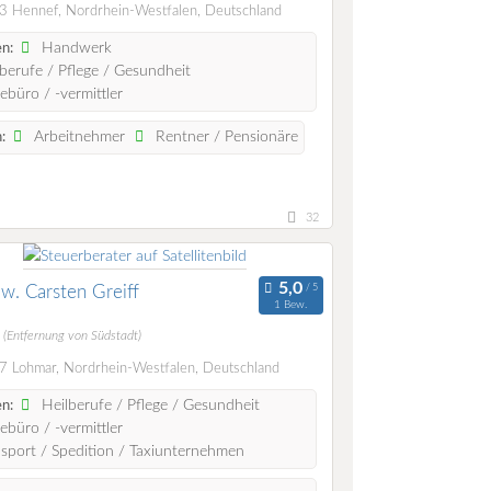
 Hennef, Nordrhein-Westfalen, Deutschland
Handwerk
n:
berufe / Pflege / Gesundheit
ebüro / -vermittler
Arbeitnehmer
Rentner / Pensionäre
:
32
Fw. Carsten Greiff
1 Bew.
m
(Entfernung von Südstadt)
 Lohmar, Nordrhein-Westfalen, Deutschland
Heilberufe / Pflege / Gesundheit
n:
ebüro / -vermittler
sport / Spedition / Taxiunternehmen