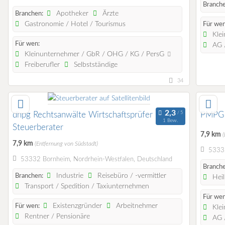
Branche
Apotheker
Ärzte
Branchen:
Gastronomie / Hotel / Tourismus
Für wen
Klei
Für wen:
AG /
Kleinunternehmer / GbR / OHG / KG / PersG
Freiberufler
Selbstständige
34
dhpg Rechtsanwälte Wirtschaftsprüfer
PMPG P
1 Bew.
Steuerberater
7,9 km
7,9 km
(Entfernung von Südstadt)
53332
53332 Bornheim, Nordrhein-Westfalen, Deutschland
Branche
Industrie
Reisebüro / -vermittler
Branchen:
Heil
Transport / Spedition / Taxiunternehmen
Für wen
Existenzgründer
Arbeitnehmer
Für wen:
Klei
Rentner / Pensionäre
AG /