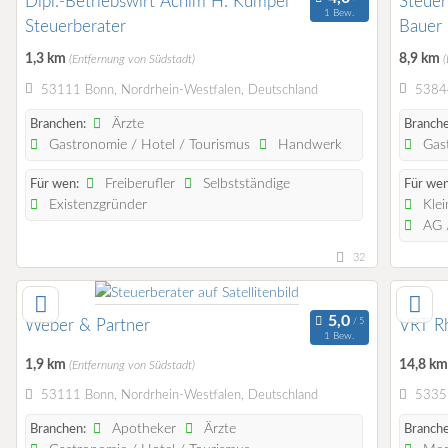
Dipl.-Betriebswirt Achim H. Kümpel
Steuer
1 Bew.
Steuerberater
Bauer
1,3 km
8,9 km
(Entfernung von Südstadt)
53111 Bonn, Nordrhein-Westfalen, Deutschland
53844
Ärzte
Branchen:
Branche
Gastronomie / Hotel / Tourismus
Handwerk
Gast
Freiberufler
Selbstständige
Für wen:
Für wen
Existenzgründer
Klei
AG /
32
Weber & Partner
VRT R
1 Bew.
1,9 km
14,8 k
(Entfernung von Südstadt)
53111 Bonn, Nordrhein-Westfalen, Deutschland
53359
Apotheker
Ärzte
Branchen:
Branche