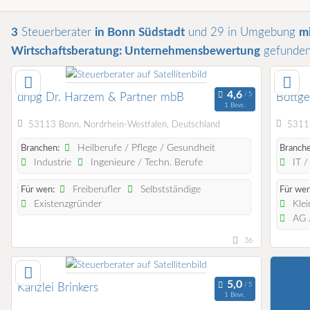
3
Steuerberater
in Bonn Südstadt
und 29 in Umgebung
mi
Wirtschaftsberatung: Unternehmensbewertung
gefunde
dhpg Dr. Harzem & Partner mbB
Böttge
1 Bew.
53113 Bonn, Nordrhein-Westfalen, Deutschland
53113
Heilberufe / Pflege / Gesundheit
Branchen:
Branche
Industrie
Ingenieure / Techn. Berufe
IT /
Freiberufler
Selbstständige
Für wen:
Für wen
Existenzgründer
Klei
AG /
36
Kanzlei Brinkers
1 Bew.