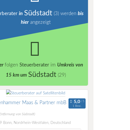
Südstadt
rberater
in
(3)
werden
bis
hier
angezeigt
er
folgen
Steuerberater
im
Umkreis von
Südstadt
15 km um
(29)
enhammer Maas & Partner mbB
1 Bew.
(Entfernung von Südstadt)
 Bonn, Nordrhein-Westfalen, Deutschland