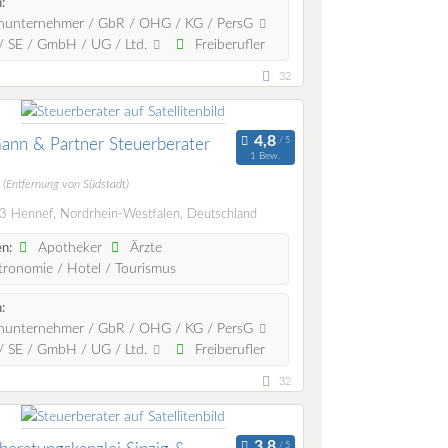
:
nunternehmer / GbR / OHG / KG / PersG
 SE / GmbH / UG / Ltd.
Freiberufler
32
nn & Partner Steuerberater
1 Bew.
m
(Entfernung von Südstadt)
 Hennef, Nordrhein-Westfalen, Deutschland
Apotheker
Ärzte
n:
ronomie / Hotel / Tourismus
:
nunternehmer / GbR / OHG / KG / PersG
 SE / GmbH / UG / Ltd.
Freiberufler
32