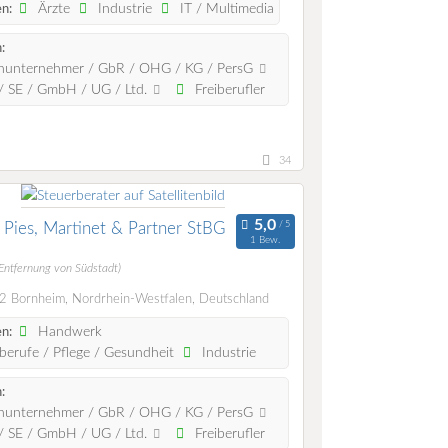
Ärzte
Industrie
IT / Multimedia
n:
:
nunternehmer / GbR / OHG / KG / PersG
 SE / GmbH / UG / Ltd.
Freiberufler
34
ies, Martinet & Partner StBG
1 Bew.
(Entfernung von Südstadt)
 Bornheim, Nordrhein-Westfalen, Deutschland
Handwerk
n:
berufe / Pflege / Gesundheit
Industrie
:
nunternehmer / GbR / OHG / KG / PersG
 SE / GmbH / UG / Ltd.
Freiberufler