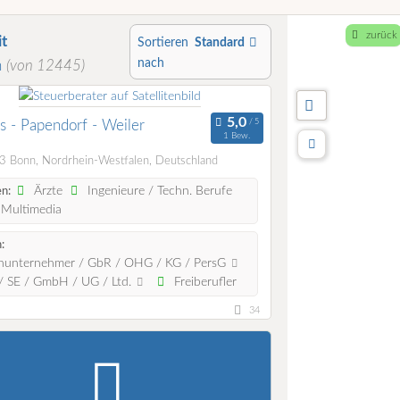
zurück
t
Sortieren
Standard
nach
n
(von 12445)
s - Papendorf - Weiler
1 Bew.
 Bonn, Nordrhein-Westfalen, Deutschland
Ärzte
Ingenieure / Techn. Berufe
n:
 Multimedia
:
nunternehmer / GbR / OHG / KG / PersG
 SE / GmbH / UG / Ltd.
Freiberufler
34