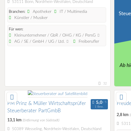
53111 Bonn, Nordrhein-Westfalen, Deutschland
Apotheker
IT / Multimedia
Branchen:
Steue
Künstler / Musiker
Für wen:
Kleinunternehmer / GbR / OHG / KG / PersG
AG / SE / GmbH / UG / Ltd.
Freiberufler
Ab hi
32
PM Prinz & Müller Wirtschaftsprüfer
Freud
1 Bew.
Steuerberater PartGmbB
2,8 km
13,1 km
(Entfernung von Südstadt)
53119
50389 Wesseling, Nordrhein-Westfalen, Deutschland