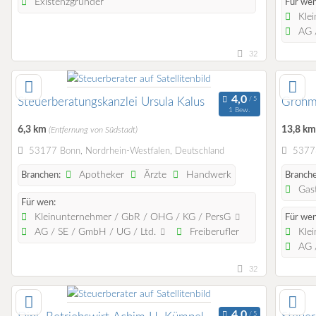
Existenzgründer
Für wen
Klei
AG /
32
Steuerberatungskanzlei Ursula Kalus
Grohma
1 Bew.
6,3 km
13,8 k
(Entfernung von Südstadt)
53177 Bonn, Nordrhein-Westfalen, Deutschland
53773
Apotheker
Ärzte
Handwerk
Branchen:
Branche
Gast
Für wen:
Kleinunternehmer / GbR / OHG / KG / PersG
Für wen
AG / SE / GmbH / UG / Ltd.
Freiberufler
Klei
AG /
32