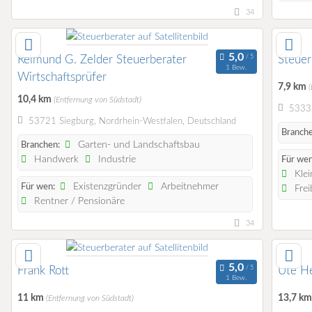
34
Reimund G. Zelder Steuerberater
Steuer
1 Bew.
Wirtschaftsprüfer
7,9 km
10,4 km
(Entfernung von Südstadt)
53332
53721 Siegburg, Nordrhein-Westfalen, Deutschland
Branche
Garten- und Landschaftsbau
Branchen:
Handwerk
Industrie
Für wen
Klei
Existenzgründer
Arbeitnehmer
Für wen:
Frei
Rentner / Pensionäre
34
Frank Rott
Ute He
1 Bew.
11 km
13,7 k
(Entfernung von Südstadt)