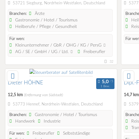
53721 Siegburg, Nordrhein-Westfalen, Deutschland
53773
Ärzte
Branchen:
Branche
Gastronomie / Hotel / Tourismus
Heil
Heilberufe / Pflege / Gesundheit
Reis
Für wen:
Für wen
Kleinunternehmer / GbR / OHG / KG / PersG
AG / SE / GmbH / UG / Ltd.
Freiberufler
32
Dieter HÖHNE
Dipl.-
1 Bew.
12,5 km
14,7 k
(Entfernung von Südstadt)
53773 Hennef, Nordrhein-Westfalen, Deutschland
53797
Gastronomie / Hotel / Tourismus
Branchen:
Branche
Handwerk
Industrie
Reis
Tran
Freiberufler
Selbstständige
Für wen: