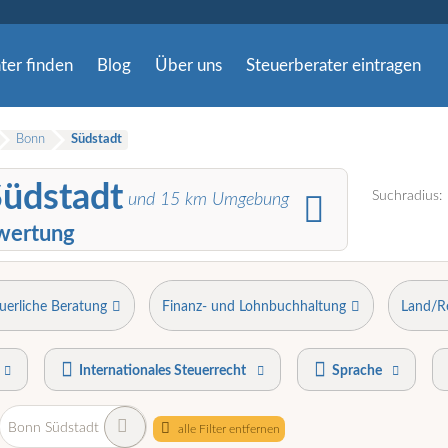
ter finden
Blog
Über uns
Steuerberater eintragen
Bonn
Südstadt
Südstadt
Suchradius:
und
15
km Umgebung
wertung
uerliche Beratung
Finanz- und Lohnbuchhaltung
Land/R
Internationales Steuerrecht
Sprache
Bonn Südstadt
alle Filter entfernen