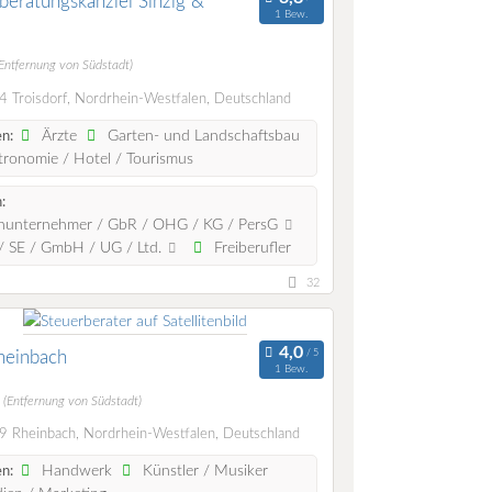
beratungskanzlei Sinzig &
1 Bew.
(Entfernung von Südstadt)
 Troisdorf, Nordrhein-Westfalen, Deutschland
Ärzte
Garten- und Landschaftsbau
n:
ronomie / Hotel / Tourismus
:
nunternehmer / GbR / OHG / KG / PersG
 SE / GmbH / UG / Ltd.
Freiberufler
32
heinbach
1 Bew.
m
(Entfernung von Südstadt)
 Rheinbach, Nordrhein-Westfalen, Deutschland
Handwerk
Künstler / Musiker
n: