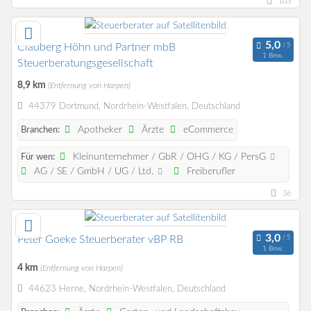
103
Clauberg Höhn und Partner mbB
1 Bew.
Steuerberatungsgesellschaft
8,9 km
(Entfernung von Harpen)
44379 Dortmund, Nordrhein-Westfalen, Deutschland
Apotheker
Ärzte
eCommerce
Branchen:
Kleinunternehmer / GbR / OHG / KG / PersG
Für wen:
AG / SE / GmbH / UG / Ltd.
Freiberufler
36
Peter Goeke Steuerberater vBP RB
1 Bew.
4 km
(Entfernung von Harpen)
44623 Herne, Nordrhein-Westfalen, Deutschland