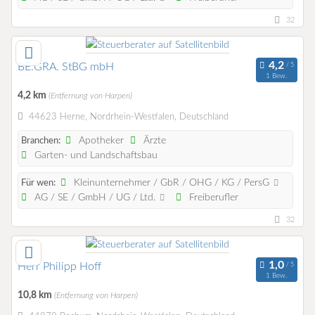
32
BE.GRA. StBG mbH
1 Bew.
4,2 km
(Entfernung von Harpen)
44623 Herne, Nordrhein-Westfalen, Deutschland
Apotheker
Ärzte
Branchen:
Garten- und Landschaftsbau
Kleinunternehmer / GbR / OHG / KG / PersG
Für wen:
AG / SE / GmbH / UG / Ltd.
Freiberufler
32
Herr Philipp Hoff
1 Bew.
10,8 km
(Entfernung von Harpen)