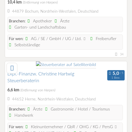
10,4 km
(Entfernung von Harpen)
44879 Bochum, Nordrhein-Westfalen, Deutschland
Apotheker
Ärzte
Branchen:
Garten- und Landschaftsbau
AG / SE / GmbH / UG / Ltd.
Freiberufler
Für wen:
Selbstständige
34
Dipl.-Finanzw. Christine Hartwig
1 Bew.
Steuerberaterin
6,6 km
(Entfernung von Harpen)
44652 Herne, Nordrhein-Westfalen, Deutschland
Ärzte
Gastronomie / Hotel / Tourismus
Branchen:
Handwerk
Kleinunternehmer / GbR / OHG / KG / PersG
Für wen: