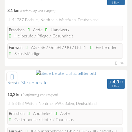
1 Bew.
3,1 km
(Entfernung von Harpen)
44787 Bochum, Nordrhein-Westfalen, Deutschland
Ärzte
Handwerk
Branchen:
Heilberufe / Pflege / Gesundheit
AG / SE / GmbH / UG / Ltd.
Freiberufler
Für wen:
Selbstständige
34
Reiser Steuerberater
1 Bew.
10,2 km
(Entfernung von Harpen)
58453 Witten, Nordrhein-Westfalen, Deutschland
Apotheker
Ärzte
Branchen:
Gastronomie / Hotel / Tourismus
Kleinunternehmer / GbR / OHG / KG / PersG
Für wen: