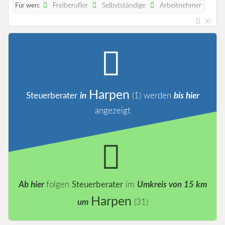
Freiberufler
Selbstständige
Arbeitnehmer
Für wen:
30
Harpen
Steuerberater
in
(1)
werden
bis hier
angezeigt
Ab hier
folgen
Steuerberater
im
Umkreis von 15 km
Harpen
um
(31)