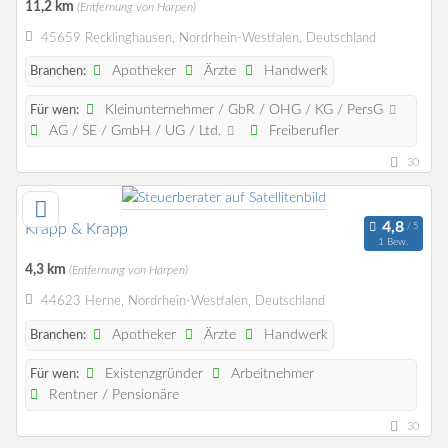
11,2 km
(Entfernung von Harpen)
45659 Recklinghausen, Nordrhein-Westfalen, Deutschland
Apotheker
Ärzte
Handwerk
Branchen:
Kleinunternehmer / GbR / OHG / KG / PersG
Für wen:
AG / SE / GmbH / UG / Ltd.
Freiberufler
30
Krapp & Krapp
1 Bew.
4,3 km
(Entfernung von Harpen)
44623 Herne, Nordrhein-Westfalen, Deutschland
Apotheker
Ärzte
Handwerk
Branchen:
Existenzgründer
Arbeitnehmer
Für wen:
Rentner / Pensionäre
30