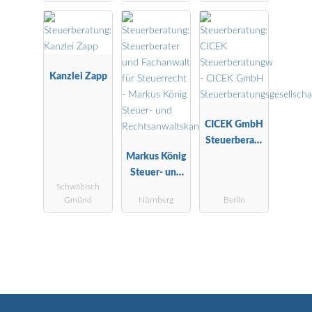
Kanzlei Zapp
CICEK GmbH
Steuerberatu
Markus König
ngsgesellscha
Steuer- und
ft
Schwäbisch
Rechtsanwalt
Gmünd
Nürnberg
Berlin
skanzlei