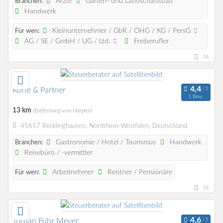
Ärzte
Garten- und Landschaftsbau
Branchen:
Handwerk
Kleinunternehmer / GbR / OHG / KG / PersG
Für wen:
AG / SE / GmbH / UG / Ltd.
Freiberufler
34
Korte & Partner
1 Bew.
13 km
(Entfernung von Harpen)
45657 Recklinghausen, Nordrhein-Westfalen, Deutschland
Gastronomie / Hotel / Tourismus
Handwerk
Branchen:
Reisebüro / -vermittler
Arbeitnehmer
Rentner / Pensionäre
Für wen:
34
Jordan Fuhr Meyer