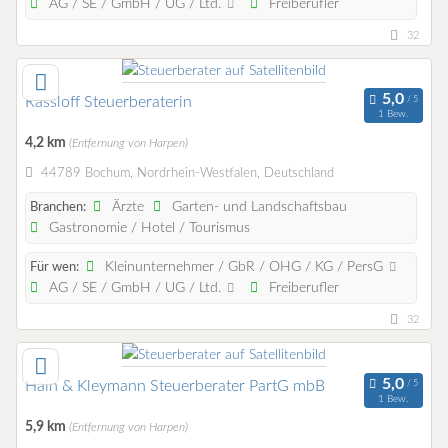
AG / SE / GmbH / UG / Ltd.
Freiberufler
32
Rassloff Steuerberaterin
1 Bew.
4,2 km
(Entfernung von Harpen)
44789 Bochum, Nordrhein-Westfalen, Deutschland
Ärzte
Garten- und Landschaftsbau
Branchen:
Gastronomie / Hotel / Tourismus
Kleinunternehmer / GbR / OHG / KG / PersG
Für wen:
AG / SE / GmbH / UG / Ltd.
Freiberufler
32
Hain & Kleymann Steuerberater PartG mbB
1 Bew.
5,9 km
(Entfernung von Harpen)