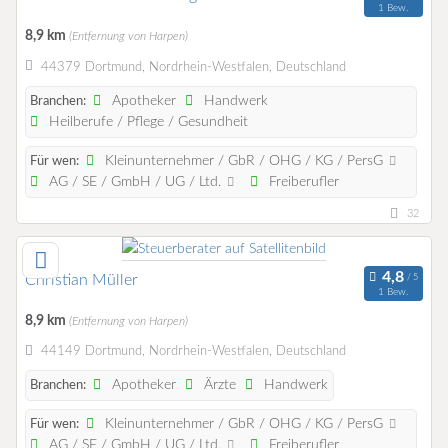
1 Bew.
8,9 km
(Entfernung von Harpen)
44379 Dortmund, Nordrhein-Westfalen, Deutschland
Apotheker
Handwerk
Branchen:
Heilberufe / Pflege / Gesundheit
Kleinunternehmer / GbR / OHG / KG / PersG
Für wen:
AG / SE / GmbH / UG / Ltd.
Freiberufler
32
Christian Müller
1 Bew.
8,9 km
(Entfernung von Harpen)
44149 Dortmund, Nordrhein-Westfalen, Deutschland
Apotheker
Ärzte
Handwerk
Branchen:
Kleinunternehmer / GbR / OHG / KG / PersG
Für wen:
AG / SE / GmbH / UG / Ltd.
Freiberufler