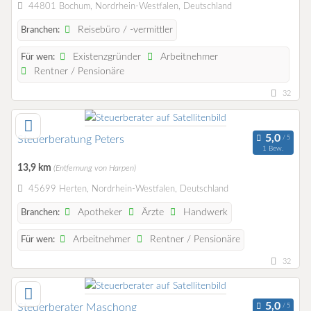
44801 Bochum, Nordrhein-Westfalen, Deutschland
Reisebüro / -vermittler
Branchen:
Existenzgründer
Arbeitnehmer
Für wen:
Rentner / Pensionäre
32
Steuerberatung Peters
1 Bew.
13,9 km
(Entfernung von Harpen)
45699 Herten, Nordrhein-Westfalen, Deutschland
Apotheker
Ärzte
Handwerk
Branchen:
Arbeitnehmer
Rentner / Pensionäre
Für wen:
32
Steuerberater Maschong