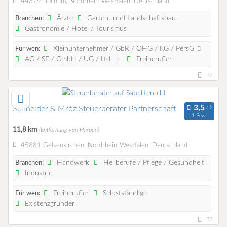
44879 Bochum, Nordrhein-Westfalen, Deutschland
Ärzte
Garten- und Landschaftsbau
Branchen:
Gastronomie / Hotel / Tourismus
Kleinunternehmer / GbR / OHG / KG / PersG
Für wen:
AG / SE / GmbH / UG / Ltd.
Freiberufler
32
Schneider & Mróz Steuerberater Partnerschaft
1 Bew.
11,8 km
(Entfernung von Harpen)
45881 Gelsenkirchen, Nordrhein-Westfalen, Deutschland
Handwerk
Heilberufe / Pflege / Gesundheit
Branchen:
Industrie
Freiberufler
Selbstständige
Für wen:
Existenzgründer
32