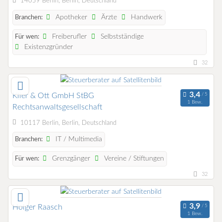
14059 Berlin, Berlin, Deutschland
Apotheker
Ärzte
Handwerk
Branchen:
Freiberufler
Selbstständige
Für wen:
Existenzgründer
32
Klier & Ott GmbH StBG
1 Bew.
Rechtsanwaltsgesellschaft
10117 Berlin, Berlin, Deutschland
IT / Multimedia
Branchen:
Grenzgänger
Vereine / Stiftungen
Für wen:
32
Holger Raasch
1 Bew.