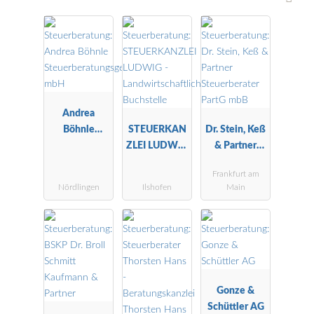
Andrea
Böhnle
STEUERKAN
Dr. Stein, Keß
Steuerberatu
ZLEI LUDWIG
& Partner
ngsgesellscha
-
Steuerberater
Frankfurt am
ft mbH
Landwirtscha
PartG mbB
Nördlingen
Ilshofen
Main
ftliche
Buchstelle
Gonze &
Schüttler AG