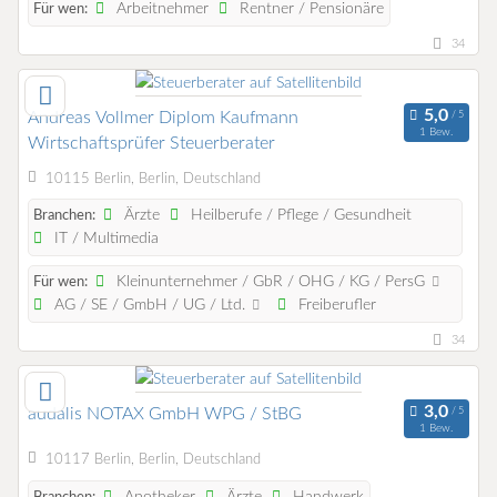
Arbeitnehmer
Rentner / Pensionäre
Für wen:
34
Andreas Vollmer Diplom Kaufmann
1 Bew.
Wirtschaftsprüfer Steuerberater
10115 Berlin, Berlin, Deutschland
Ärzte
Heilberufe / Pflege / Gesundheit
Branchen:
IT / Multimedia
Kleinunternehmer / GbR / OHG / KG / PersG
Für wen:
AG / SE / GmbH / UG / Ltd.
Freiberufler
34
audalis NOTAX GmbH WPG / StBG
1 Bew.
10117 Berlin, Berlin, Deutschland
Apotheker
Ärzte
Handwerk