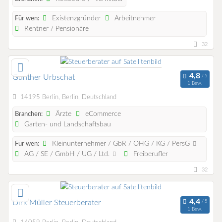
Existenzgründer
Arbeitnehmer
Für wen:
Rentner / Pensionäre
32
Gunther Urbschat
1 Bew.
14195 Berlin, Berlin, Deutschland
Ärzte
eCommerce
Branchen:
Garten- und Landschaftsbau
Kleinunternehmer / GbR / OHG / KG / PersG
Für wen:
AG / SE / GmbH / UG / Ltd.
Freiberufler
32
Dirk Müller Steuerberater
1 Bew.