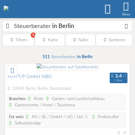
Menu
Steuerberater
in Berlin
0
Filtern
Karte
Nähe
Sortieren
511
Steuerberater
in Berlin
H/P/T/P GmbH StBG
1 Bew.
10969 Berlin, Berlin, Deutschland
Ärzte
Garten- und Landschaftsbau
Branchen:
Gastronomie / Hotel / Tourismus
AG / SE / GmbH / UG / Ltd.
Freiberufler
Für wen:
Selbstständige
34