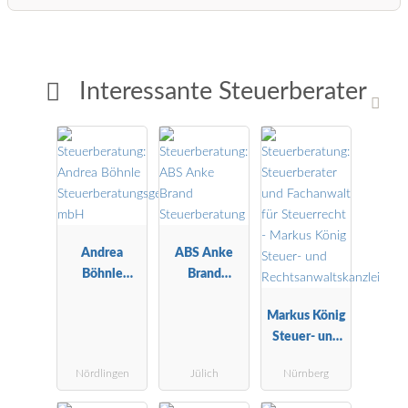
Interessante Steuerberater
Andrea
ABS Anke
Böhnle
Brand
Steuerberatu
Steuerberatu
ngsgesellscha
ng
Markus König
ft mbH
Steuer- und
Rechtsanwalt
Nördlingen
Jülich
Nürnberg
skanzlei