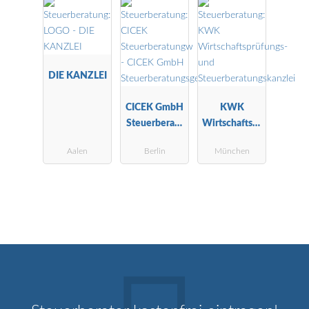
DIE KANZLEI
CICEK GmbH
KWK
Steuerberatu
Wirtschaftspr
ngsgesellscha
üfungs- und
Aalen
Berlin
München
ft
Steuerberatu
ngskanzlei