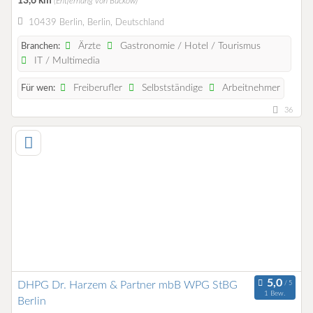
13,6 km
(Entfernung von Buckow)
10439 Berlin, Berlin, Deutschland
Ärzte
Gastronomie / Hotel / Tourismus
Branchen:
IT / Multimedia
Freiberufler
Selbstständige
Arbeitnehmer
Für wen:
36
DHPG Dr. Harzem & Partner mbB WPG StBG
1 Bew.
Berlin