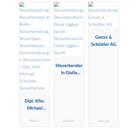
ftliche
Buchstelle
Gonze &
Schüttler AG
Steuerberater
in Giulia
Uggias-Sproß
Dipl.-Kfm.
Michael
Schröder
Berlin
Itzehoe
Leipzig
Steuerberater