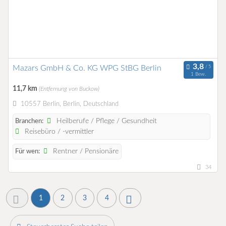
Mazars GmbH & Co. KG WPG StBG Berlin
1 Bew.
11,7 km
(Entfernung von Buckow)
10557 Berlin, Berlin, Deutschland
Heilberufe / Pflege / Gesundheit
Branchen:
Reisebüro / -vermittler
Rentner / Pensionäre
Für wen:
34
1
2
3
4