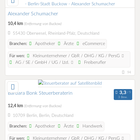
Alexander Schumacher
10,4 km
(Entfernung von Buckow)
55430 Oberwesel, Rheinland-Pfalz, Deutschland
Apotheker
Ärzte
eCommerce
Branchen:
Kleinunternehmer / GbR / OHG / KG / PersG
Für wen:
AG / SE / GmbH / UG / Ltd.
Freiberufler
94
Barbara Bonk Steuerberaterin
3 Bew.
12,4 km
(Entfernung von Buckow)
10709 Berlin, Berlin, Deutschland
Apotheker
Ärzte
Handwerk
Branchen:
Kleinunternehmer / GbR / OHG / KG / PersG
Für wen: