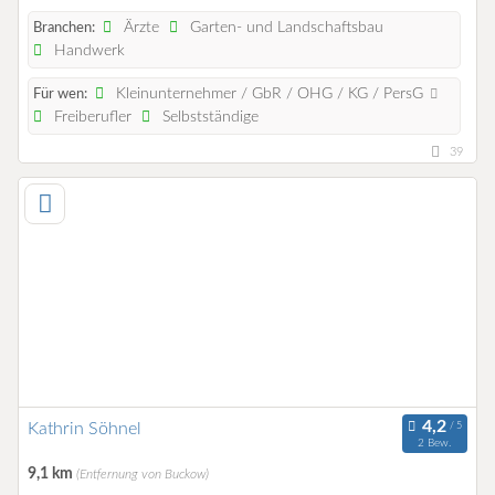
Ärzte
Garten- und Landschaftsbau
Branchen:
Handwerk
Kleinunternehmer / GbR / OHG / KG / PersG
Für wen:
Freiberufler
Selbstständige
39
Kathrin Söhnel
2 Bew.
9,1 km
(Entfernung von Buckow)