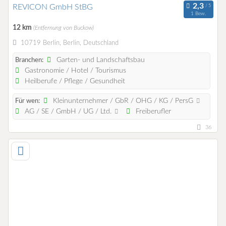
REVICON GmbH StBG
1 Bew.
12 km
(Entfernung von Buckow)
10719 Berlin, Berlin, Deutschland
Garten- und Landschaftsbau
Branchen:
Gastronomie / Hotel / Tourismus
Heilberufe / Pflege / Gesundheit
Kleinunternehmer / GbR / OHG / KG / PersG
Für wen:
AG / SE / GmbH / UG / Ltd.
Freiberufler
36