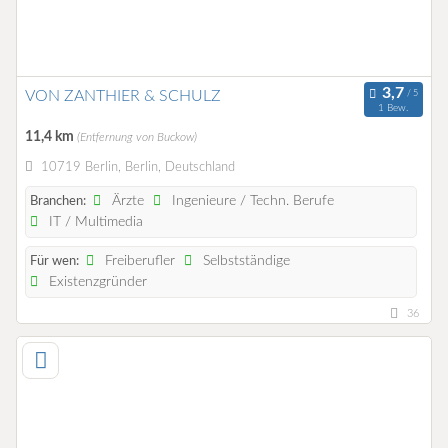
VON ZANTHIER & SCHULZ
1 Bew.
11,4 km
(Entfernung von Buckow)
10719 Berlin, Berlin, Deutschland
Ärzte
Ingenieure / Techn. Berufe
Branchen:
IT / Multimedia
Freiberufler
Selbstständige
Für wen:
Existenzgründer
36