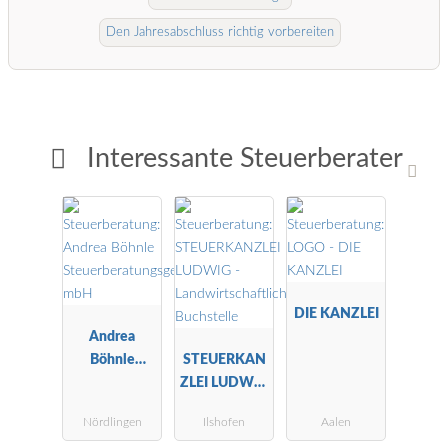
Den Jahresabschluss richtig vorbereiten
Interessante Steuerberater
DIE KANZLEI
Andrea
Böhnle
STEUERKAN
Steuerberatu
ZLEI LUDWIG
ngsgesellscha
-
Nördlingen
Ilshofen
Aalen
ft mbH
Landwirtscha