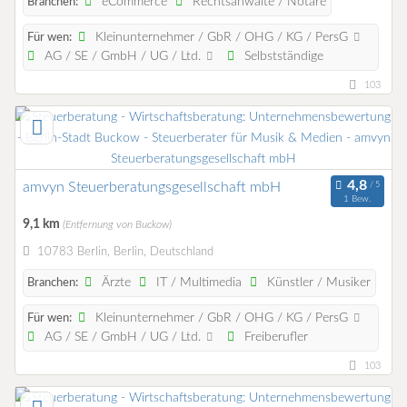
eCommerce
Rechtsanwälte / Notare
Branchen:
Kleinunternehmer / GbR / OHG / KG / PersG
Für wen:
AG / SE / GmbH / UG / Ltd.
Selbstständige
103
amvyn Steuerberatungsgesellschaft mbH
1 Bew.
9,1 km
(Entfernung von Buckow)
10783 Berlin, Berlin, Deutschland
Ärzte
IT / Multimedia
Künstler / Musiker
Branchen:
Kleinunternehmer / GbR / OHG / KG / PersG
Für wen:
AG / SE / GmbH / UG / Ltd.
Freiberufler
103