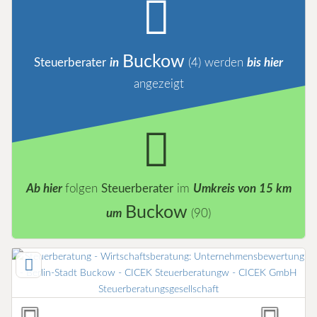
Buckow
Steuerberater
in
(4)
werden
bis hier
angezeigt
Ab hier
folgen
Steuerberater
im
Umkreis von 15 km
Buckow
um
(90)