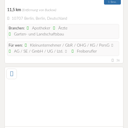
1 Bew.
11,5 km
(Entfernung von Buckow)
10707 Berlin, Berlin, Deutschland
Apotheker
Ärzte
Branchen:
Garten- und Landschaftsbau
Kleinunternehmer / GbR / OHG / KG / PersG
Für wen:
AG / SE / GmbH / UG / Ltd.
Freiberufler
36