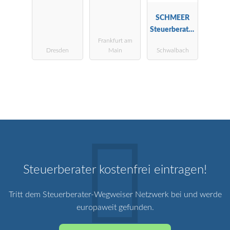
SCHMEER
Steuerberater
Frankfurt am
Wirtschaftspr
Dresden
Main
Schwalbach
üfer
Steuerberater kostenfrei eintragen!
Tritt dem Steuerberater-Wegweiser Netzwerk bei und werde
europaweit gefunden.