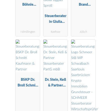
Böhnle
Brand
Steuerberatu
Steuerberatu
ngsgesellscha
Steuerberater
ng
ft mbH
in Giulia
Uggias-Sproß
Nördlingen
Itzehoe
Jülich
BSKP Dr.
Dr. Stein, Keß
Broll Schmitt
& Partner
Kaufmann &
Steuerberater
Partner
PartG mbB