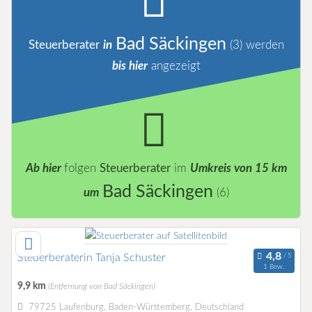
Bad Säckingen
Steuerberater
in
(3)
werden
bis hier
angezeigt
Ab hier
folgen
Steuerberater
im
Umkreis von 15 km
Bad Säckingen
um
(6)
Steuerberaterin Tanja Schuster
1 Bew.
9,9 km
(Entfernung von Bad Säckingen)
79725 Laufenburg, Baden-Württemberg, Deutschland