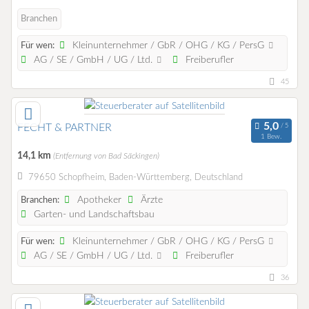
Branchen
Kleinunternehmer / GbR / OHG / KG / PersG
Für wen:
AG / SE / GmbH / UG / Ltd.
Freiberufler
45
FECHT & PARTNER
1 Bew.
14,1 km
(Entfernung von Bad Säckingen)
79650 Schopfheim, Baden-Württemberg, Deutschland
Apotheker
Ärzte
Branchen:
Garten- und Landschaftsbau
Kleinunternehmer / GbR / OHG / KG / PersG
Für wen:
AG / SE / GmbH / UG / Ltd.
Freiberufler
36