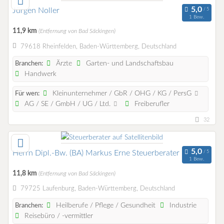
Jürgen Noller
1 Bew.
11,9 km
(Entfernung von Bad Säckingen)
79618 Rheinfelden, Baden-Württemberg, Deutschland
Ärzte
Garten- und Landschaftsbau
Branchen:
Handwerk
Kleinunternehmer / GbR / OHG / KG / PersG
Für wen:
AG / SE / GmbH / UG / Ltd.
Freiberufler
32
Herrn Dipl.-Bw. (BA) Markus Erne Steuerberater
1 Bew.
11,8 km
(Entfernung von Bad Säckingen)
79725 Laufenburg, Baden-Württemberg, Deutschland
Heilberufe / Pflege / Gesundheit
Industrie
Branchen:
Reisebüro / -vermittler