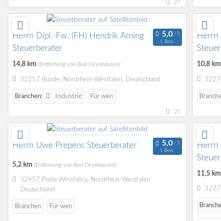
27
Herrn Dipl.-Fw. (FH) Hendrik Arning
Herrn 
1 Bew.
Steuerberater
Steuer
14,8 km
10,8 k
(Entfernung von Bad Oeynhausen)
32257 Bünde, Nordrhein-Westfalen, Deutschland
32278
Industrie
Branchen:
Für wen
Branch
25
Herrn Uwe Prepens Steuerberater
Herrn 
1 Bew.
Steuer
5,2 km
(Entfernung von Bad Oeynhausen)
11,5 k
32457 Porta Westfalica, Nordrhein-Westfalen,
32278
Deutschland
Branche
Branchen
Für wen