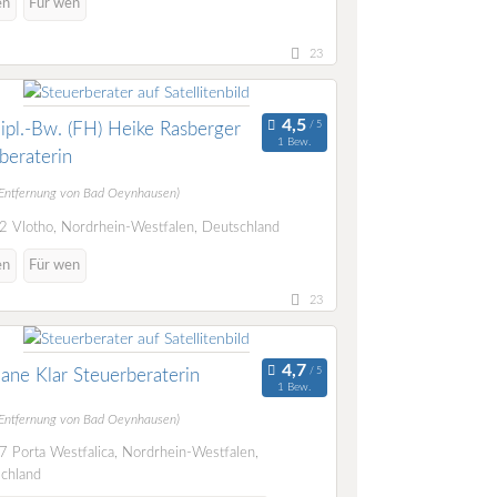
en
Für wen
23
ipl.-Bw. (FH) Heike Rasberger
1 Bew.
beraterin
(Entfernung von Bad Oeynhausen)
 Vlotho, Nordrhein-Westfalen, Deutschland
en
Für wen
23
iane Klar Steuerberaterin
1 Bew.
(Entfernung von Bad Oeynhausen)
 Porta Westfalica, Nordrhein-Westfalen,
chland