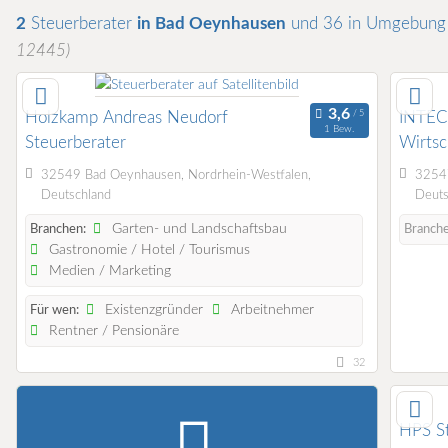
2
Steuerberater
in Bad Oeynhausen
und 36 in Umgebun
12445)
Holzkamp Andreas Neudorf
INTEC
1 Bew.
Steuerberater
Wirts
32549 Bad Oeynhausen, Nordrhein-Westfalen,
32547
Deutschland
Deuts
Garten- und Landschaftsbau
Branchen:
Branch
Gastronomie / Hotel / Tourismus
Medien / Marketing
Existenzgründer
Arbeitnehmer
Für wen:
Rentner / Pensionäre
32
HPS S