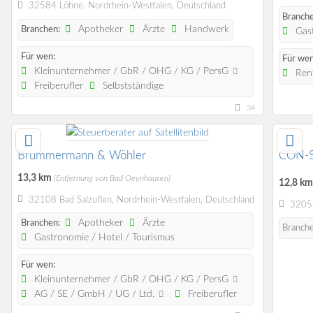
32584 Löhne, Nordrhein-Westfalen, Deutschland
Branche
Apotheker
Ärzte
Handwerk
Branchen:
Gast
Für wen:
Für wen
Kleinunternehmer / GbR / OHG / KG / PersG
Rent
Freiberufler
Selbstständige
34
Brummermann & Wöhler
CON-
13,3 km
(Entfernung von Bad Oeynhausen)
12,8 k
32108 Bad Salzuflen, Nordrhein-Westfalen, Deutschland
32052
Apotheker
Ärzte
Branchen:
Branch
Gastronomie / Hotel / Tourismus
Für wen:
Kleinunternehmer / GbR / OHG / KG / PersG
AG / SE / GmbH / UG / Ltd.
Freiberufler