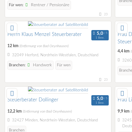
Branch
Rentner / Pensionäre
Für wen:
23
Herrn Klaus Menzel Steuerberater
Frau D
1 Bew.
Steuer
12 km
(Entfernung von Bad Oeynhausen)
4,4 km
32049 Herford, Nordrhein-Westfalen, Deutschland
32602
Handwerk
Branchen:
Für wen
Branch
23
Steuerberater Dollinger
Frau L
1 Bew.
12,2 km
9,9 km
(Entfernung von Bad Oeynhausen)
32427 Minden, Nordrhein-Westfalen, Deutschland
32457
Deuts
Branchen