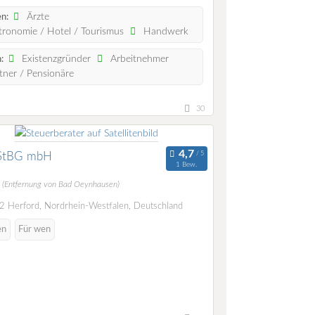
Ärzte
n:
ronomie / Hotel / Tourismus
Handwerk
Existenzgründer
Arbeitnehmer
:
ner / Pensionäre
30
StBG mbH
1 Bew.
m
(Entfernung von Bad Oeynhausen)
 Herford, Nordrhein-Westfalen, Deutschland
en
Für wen