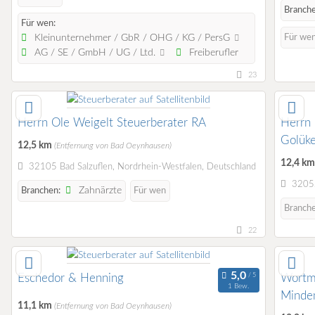
Branche
Für wen:
Kleinunternehmer / GbR / OHG / KG / PersG
Für we
AG / SE / GmbH / UG / Ltd.
Freiberufler
23
Herrn Ole Weigelt Steuerberater RA
Herrn 
Golüke
12,5 km
(Entfernung von Bad Oeynhausen)
12,4 k
32105 Bad Salzuflen, Nordrhein-Westfalen, Deutschland
32052
Zahnärzte
Branchen:
Für wen
Branch
22
Eschedor & Henning
Wortm
1 Bew.
Minde
11,1 km
(Entfernung von Bad Oeynhausen)