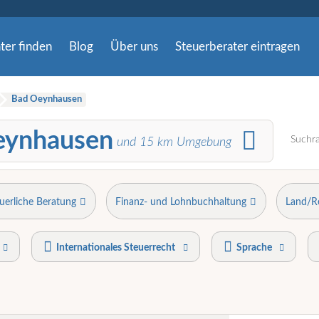
ter finden
Blog
Über uns
Steuerberater eintragen
Bad Oeynhausen
eynhausen
Suchra
und
15
km Umgebung
uerliche Beratung
Finanz- und Lohnbuchhaltung
Land/R
Internationales Steuerrecht
Sprache