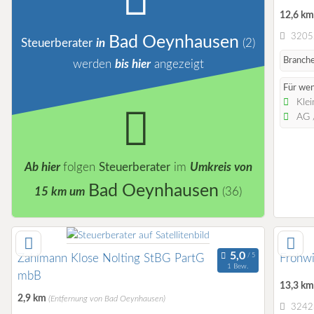
12,6 k
32052
Bad Oeynhausen
Steuerberater
in
(2)
Branche
werden
bis hier
angezeigt
Für wen
Klei
AG /
Ab hier
folgen
Steuerberater
im
Umkreis von
Bad Oeynhausen
15 km um
(36)
Zahlmann Klose Nolting StBG PartG
Frohwi
1 Bew.
mbB
13,3 k
2,9 km
(Entfernung von Bad Oeynhausen)
32423