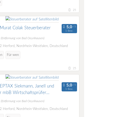
n
25
Murat Colak Steuerberater
1 Bew.
m
(Entfernung von Bad Oeynhausen)
 Herford, Nordrhein-Westfalen, Deutschland
en
Für wen
25
PTAX Siekmann, Janell und
1 Bew.
r mbB Wirtschaftsprüfer
berater Rechtsanwalt
m
(Entfernung von Bad Oeynhausen)
 Herford, Nordrhein-Westfalen, Deutschland