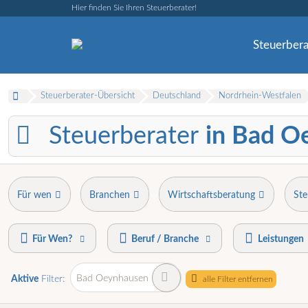
Hier finden Sie Ihren Steuerberater!
Steuerbera
Steuerberater-Übersicht
Deutschland
Nordrhein-Westfalen
Steuerberater
in Bad O
Für wen
Branchen
Wirtschaftsberatung
Ste
Für Wen?
Beruf / Branche
Leistungen
Bad Oeynhausen
Aktive
Filter:
alle Filter entfernen