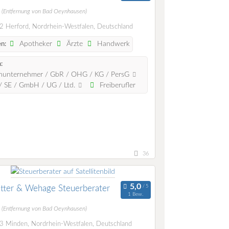
m
(Entfernung von Bad Oeynhausen)
 Herford, Nordrhein-Westfalen, Deutschland
Apotheker
Ärzte
Handwerk
n:
:
nunternehmer / GbR / OHG / KG / PersG
 SE / GmbH / UG / Ltd.
Freiberufler
36
tter & Wehage Steuerberater
1 Bew.
m
(Entfernung von Bad Oeynhausen)
 Minden, Nordrhein-Westfalen, Deutschland