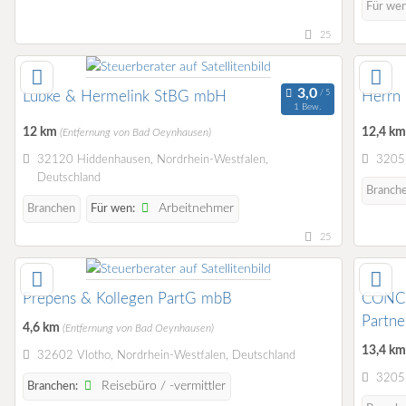
Für we
25
Lübke & Hermelink StBG mbH
Herrn 
1 Bew.
12 km
12,4 k
(Entfernung von Bad Oeynhausen)
32120 Hiddenhausen, Nordrhein-Westfalen,
32052
Deutschland
Branch
Arbeitnehmer
Branchen
Für wen:
25
Prepens & Kollegen PartG mbB
CONCE
Partne
4,6 km
(Entfernung von Bad Oeynhausen)
Steuer
13,4 k
32602 Vlotho, Nordrhein-Westfalen, Deutschland
32052
Reisebüro / -vermittler
Branchen: