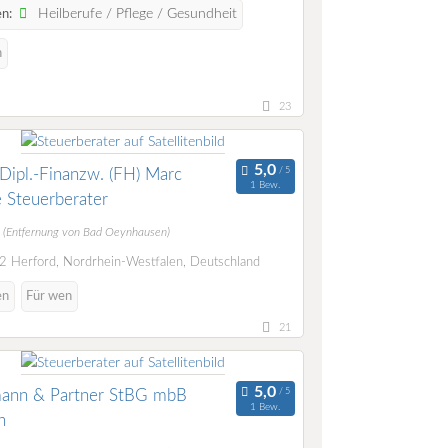
Heilberufe / Pflege / Gesundheit
n:
n
23
Dipl.-Finanzw. (FH) Marc
1 Bew.
 Steuerberater
m
(Entfernung von Bad Oeynhausen)
 Herford, Nordrhein-Westfalen, Deutschland
en
Für wen
21
ann & Partner StBG mbB
1 Bew.
n