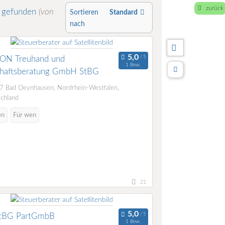
zurück
g
gefunden
(von
Sortieren
Standard
nach
ON Treuhand und
1 Bew.
chaftsberatung GmbH StBG
 Bad Oeynhausen, Nordrhein-Westfalen,
chland
en
Für wen
21
tBG PartGmbB
1 Bew.