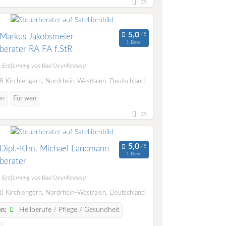
25
Markus Jakobsmeier
1 Bew.
berater RA FA f.StR
m
(Entfernung von Bad Oeynhausen)
 Kirchlengern, Nordrhein-Westfalen, Deutschland
en
Für wen
25
Dipl.-Kfm. Michael Landmann
1 Bew.
berater
m
(Entfernung von Bad Oeynhausen)
 Kirchlengern, Nordrhein-Westfalen, Deutschland
Heilberufe / Pflege / Gesundheit
n: