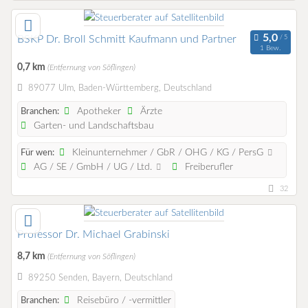
BSKP Dr. Broll Schmitt Kaufmann und Partner
1 Bew.
0,7 km
(Entfernung von Söflingen)
89077 Ulm, Baden-Württemberg, Deutschland
Apotheker
Ärzte
Branchen:
Garten- und Landschaftsbau
Kleinunternehmer / GbR / OHG / KG / PersG
Für wen:
AG / SE / GmbH / UG / Ltd.
Freiberufler
32
Professor Dr. Michael Grabinski
8,7 km
(Entfernung von Söflingen)
89250 Senden, Bayern, Deutschland
Reisebüro / -vermittler
Branchen: