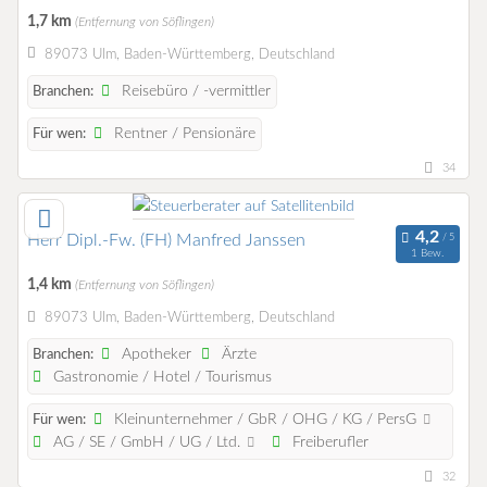
1,7 km
(Entfernung von Söflingen)
89073 Ulm, Baden-Württemberg, Deutschland
Reisebüro / -vermittler
Branchen:
Rentner / Pensionäre
Für wen:
34
Herr Dipl.-Fw. (FH) Manfred Janssen
1 Bew.
1,4 km
(Entfernung von Söflingen)
89073 Ulm, Baden-Württemberg, Deutschland
Apotheker
Ärzte
Branchen:
Gastronomie / Hotel / Tourismus
Kleinunternehmer / GbR / OHG / KG / PersG
Für wen:
AG / SE / GmbH / UG / Ltd.
Freiberufler
32