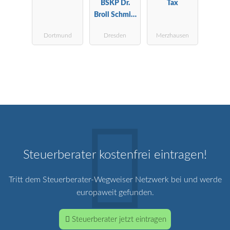
BSKP Dr.
Tax
Broll Schmitt
Kaufmann &
Dortmund
Dresden
Merzhausen
Partner
Steuerberater kostenfrei eintragen!
Tritt dem Steuerberater-Wegweiser Netzwerk bei und werde
europaweit gefunden.
Steuerberater jetzt eintragen