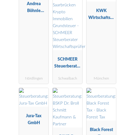
Andrea
Böhnle
KWK
Steuerberatu
Wirtschaftspr
ngsgesellscha
üfungs- und
ft mbH
Steuerberatu
ngskanzlei
SCHMEER
Steuerberater
Wirtschaftspr
Nördlingen
Schwalbach
München
üfer
Jura-Tax
GmbH
Black Forest