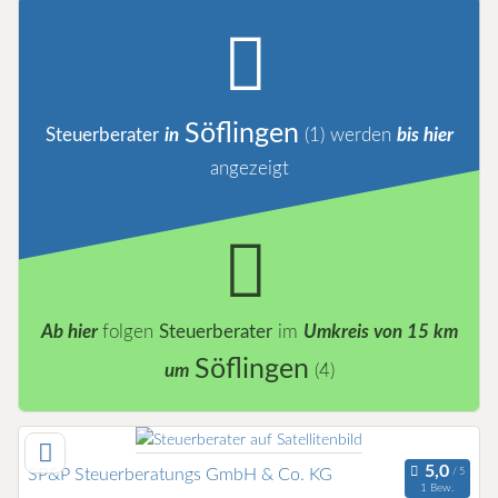
Söflingen
Steuerberater
in
(1)
werden
bis hier
angezeigt
Ab hier
folgen
Steuerberater
im
Umkreis von 15 km
Söflingen
um
(4)
SP&P Steuerberatungs GmbH & Co. KG
1 Bew.