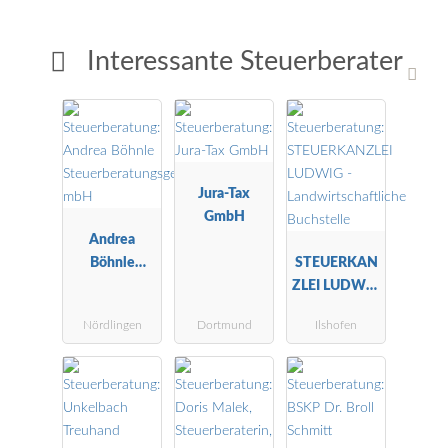
Interessante Steuerberater
Jura-Tax
GmbH
Andrea
Böhnle
STEUERKAN
Steuerberatu
ZLEI LUDWIG
ngsgesellscha
-
Nördlingen
Dortmund
Ilshofen
ft mbH
Landwirtscha
ftliche
Buchstelle