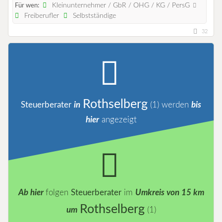
Kleinunternehmer / GbR / OHG / KG / PersG
Für wen:
Freiberufler
Selbstständige
32
Rothselberg
Steuerberater
in
(1)
werden
bis
hier
angezeigt
Ab hier
folgen
Steuerberater
im
Umkreis von 15 km
Rothselberg
um
(1)