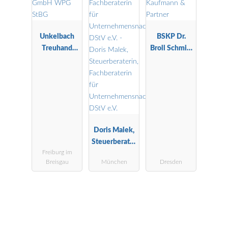
Unkelbach
BSKP Dr.
Treuhand
Broll Schmitt
GmbH WPG
Kaufmann &
StBG
Partner
Doris Malek,
Steuerberater
Freiburg im
in,
Breisgau
München
Dresden
Fachberaterin
für
Unternehmen
snachfolge
DStV e.V.