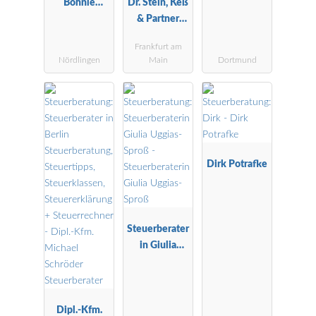
Böhnle
Dr. Stein, Keß
Steuerberatu
& Partner
ngsgesellscha
Steuerberater
Frankfurt am
ft mbH
PartG mbB
Nördlingen
Main
Dortmund
Dirk Potrafke
Steuerberater
in Giulia
Uggias-Sproß
Dipl.-Kfm.