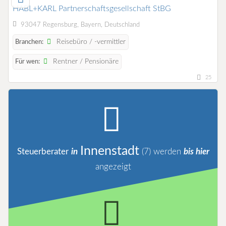
HABL+KARL Partnerschaftsgesellschaft StBG
93047 Regensburg, Bayern, Deutschland
Reisebüro / -vermittler
Branchen:
Rentner / Pensionäre
Für wen:
25
Innenstadt
Steuerberater
in
(7)
werden
bis hier
angezeigt