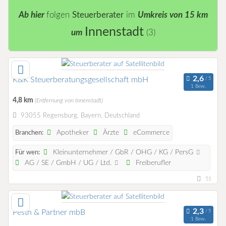
Ab hier
folgen
Steuerberater
im
Umkreis von 15 km
Innenstadt
um
(3)
K&K Steuerberatungsgesellschaft mbH
1 Bew.
4,8 km
(Entfernung von Innenstadt)
93055 Regensburg, Bayern, Deutschland
Apotheker
Ärzte
eCommerce
Branchen:
Kleinunternehmer / GbR / OHG / KG / PersG
Für wen:
AG / SE / GmbH / UG / Ltd.
Freiberufler
51
Pesth & Partner mbB
1 Bew.