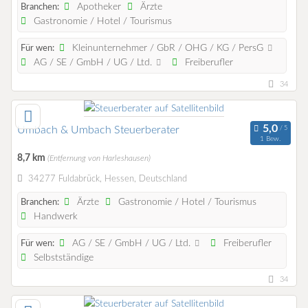
Apotheker
Ärzte
Branchen:
Gastronomie / Hotel / Tourismus
Kleinunternehmer / GbR / OHG / KG / PersG
Für wen:
AG / SE / GmbH / UG / Ltd.
Freiberufler
34
Umbach & Umbach Steuerberater
1 Bew.
8,7 km
(Entfernung von Harleshausen)
34277 Fuldabrück, Hessen, Deutschland
Ärzte
Gastronomie / Hotel / Tourismus
Branchen:
Handwerk
AG / SE / GmbH / UG / Ltd.
Freiberufler
Für wen:
Selbstständige
34