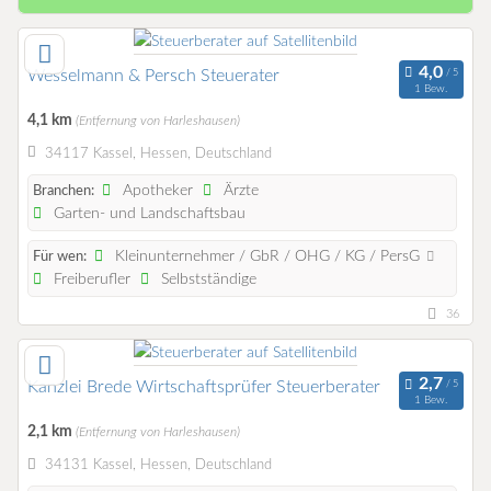
Wesselmann & Persch Steuerater
1 Bew.
4,1 km
(Entfernung von Harleshausen)
34117 Kassel, Hessen, Deutschland
Apotheker
Ärzte
Branchen:
Garten- und Landschaftsbau
Kleinunternehmer / GbR / OHG / KG / PersG
Für wen:
Freiberufler
Selbstständige
36
Kanzlei Brede Wirtschaftsprüfer Steuerberater
1 Bew.
2,1 km
(Entfernung von Harleshausen)
34131 Kassel, Hessen, Deutschland