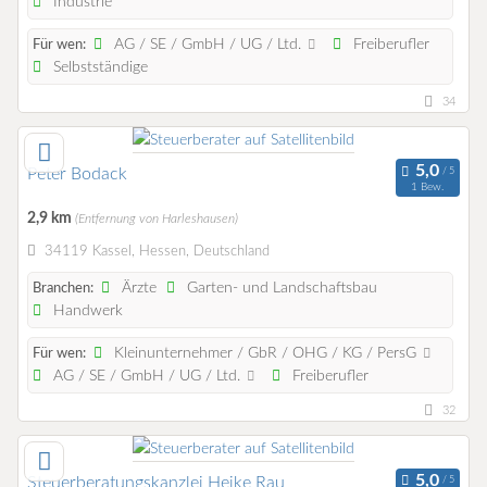
Industrie
AG / SE / GmbH / UG / Ltd.
Freiberufler
Für wen:
Selbstständige
34
Peter Bodack
1 Bew.
2,9 km
(Entfernung von Harleshausen)
34119 Kassel, Hessen, Deutschland
Ärzte
Garten- und Landschaftsbau
Branchen:
Handwerk
Kleinunternehmer / GbR / OHG / KG / PersG
Für wen:
AG / SE / GmbH / UG / Ltd.
Freiberufler
32
Steuerberatungskanzlei Heike Rau