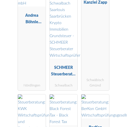
Kanzlei Zapp
Andrea
Böhnle
Steuerberatu
ngsgesellscha
ft mbH
SCHMEER
Steuerberater
Schwäbisch
Wirtschaftspr
Nördlingen
Schwalbach
Gmünd
üfer