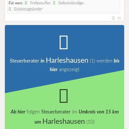
Freiberufler
Selbstständige
Für wen:
Existenzgründer
34
Harleshausen
Steuerberater
in
(1)
werden
bis
hier
angezeigt
Ab hier
folgen
Steuerberater
im
Umkreis von 15 km
Harleshausen
um
(10)