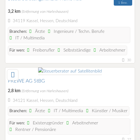
1 Bew.
3,2 km
(Entfernung von Harleshausen)
34119 Kassel, Hessen, Deutschland
Ärzte
Ingenieure / Techn. Berufe
Branchen:
IT / Multimedia
Freiberufler
Selbstständige
Arbeitnehmer
Für wen:
30
PREWE AG StBG
2,8 km
(Entfernung von Harleshausen)
34121 Kassel, Hessen, Deutschland
Ärzte
IT / Multimedia
Künstler / Musiker
Branchen:
Existenzgründer
Arbeitnehmer
Für wen:
Rentner / Pensionäre
27