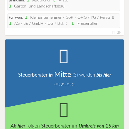
Apotheker
Ärzte
Branchen:
Garten- und Landschaftsbau
Kleinunternehmer / GbR / OHG / KG / PersG
Für wen:
AG / SE / GmbH / UG / Ltd.
Freiberufler
29
Mitte
Steuerberater
in
(3)
werden
bis hier
angezeigt
Ab hier
folgen
Steuerberater
im
Umkreis von 15 km