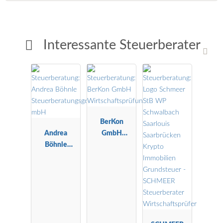
Interessante Steuerberater
BerKon
Andrea
GmbH
Böhnle
Wirtschaftspr
Steuerberatu
üfungsgesells
ngsgesellscha
chaft
ft mbH