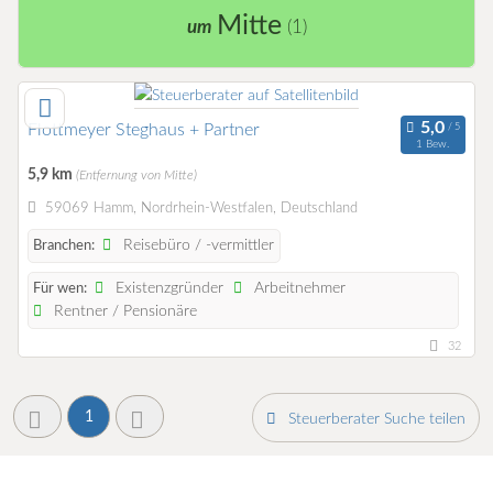
Mitte
um
(1)
Flottmeyer Steghaus + Partner
1 Bew.
5,9 km
(Entfernung von Mitte)
59069 Hamm, Nordrhein-Westfalen, Deutschland
Reisebüro / -vermittler
Branchen:
Existenzgründer
Arbeitnehmer
Für wen:
Rentner / Pensionäre
32
1
Steuerberater Suche teilen