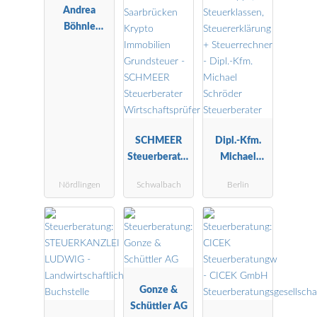
Andrea
Böhnle
Steuerberatu
ngsgesellscha
ft mbH
SCHMEER
Dipl.-Kfm.
Steuerberater
Michael
Wirtschaftspr
Schröder
Nördlingen
Schwalbach
Berlin
üfer
Steuerberater
Gonze &
Schüttler AG