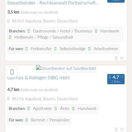
Steuerberater - Rechtsanwalt Partnerschaft
mbB
3,5 km
(Entfernung von Hochfeld)
86163 Augsburg, Bayern, Deutschland
Gastronomie / Hotel / Tourismus
Handwerk
Branchen:
Heilberufe / Pflege / Gesundheit
Freiberufler
Selbstständige
Arbeitnehmer
Für wen:
32
Geirhos & Kollegen StBG mbH
1 Bew.
4,7 km
(Entfernung von Hochfeld)
86156 Augsburg, Bayern, Deutschland
Apotheker
Ärzte
Handwerk
Branchen:
Rentner / Pensionäre
Für wen:
32