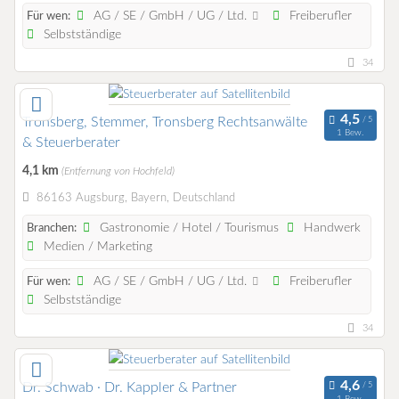
AG / SE / GmbH / UG / Ltd.
Freiberufler
Für wen:
Selbstständige
34
Tronsberg, Stemmer, Tronsberg Rechtsanwälte
1 Bew.
& Steuerberater
4,1 km
(Entfernung von Hochfeld)
86163 Augsburg, Bayern, Deutschland
Gastronomie / Hotel / Tourismus
Handwerk
Branchen:
Medien / Marketing
AG / SE / GmbH / UG / Ltd.
Freiberufler
Für wen:
Selbstständige
34
Dr. Schwab · Dr. Kappler & Partner
1 Bew.