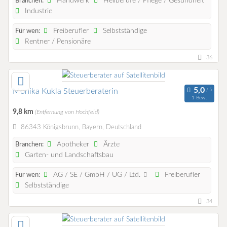
Handwerk
Heilberufe / Pflege / Gesundheit
Branchen:
Industrie
Freiberufler
Selbstständige
Für wen:
Rentner / Pensionäre
36
Monika Kukla Steuerberaterin
1 Bew.
9,8 km
(Entfernung von Hochfeld)
86343 Königsbrunn, Bayern, Deutschland
Apotheker
Ärzte
Branchen:
Garten- und Landschaftsbau
AG / SE / GmbH / UG / Ltd.
Freiberufler
Für wen:
Selbstständige
34