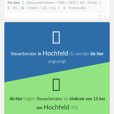
Kleinunternehmer / GbR / OHG / KG / PersG
Für wen:
AG / SE / GmbH / UG / Ltd.
Freiberufler
30
Hochfeld
Steuerberater
in
(1)
werden
bis hier
angezeigt
Ab hier
folgen
Steuerberater
im
Umkreis von 15 km
Hochfeld
um
(10)