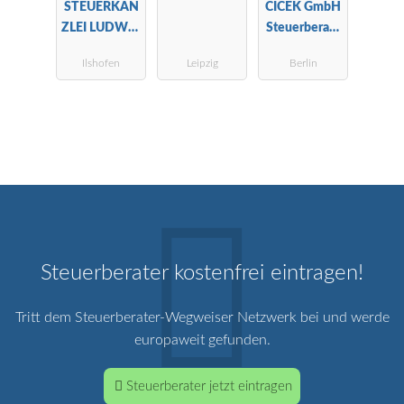
STEUERKAN
CICEK GmbH
ZLEI LUDWIG
Steuerberatu
-
ngsgesellscha
Ilshofen
Leipzig
Berlin
Landwirtscha
ft
ftliche
Buchstelle
Steuerberater kostenfrei eintragen!
Tritt dem Steuerberater-Wegweiser Netzwerk bei und werde
europaweit gefunden.
Steuerberater jetzt eintragen