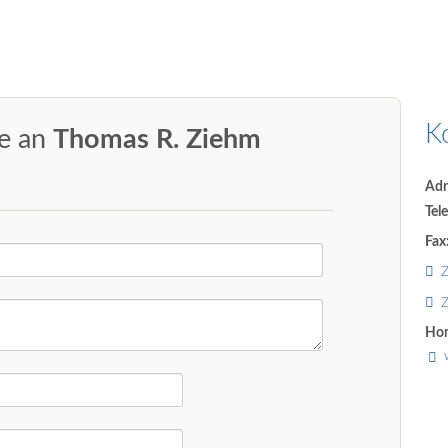
K
ge an
Thomas R. Ziehm
Adr
Tel
Fax
Z
Z
Ho