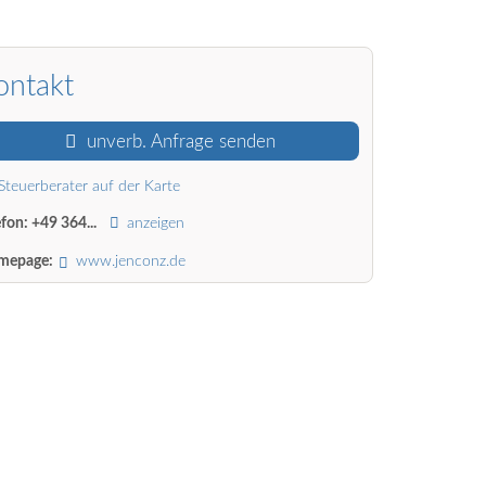
ontakt
unverb. Anfrage senden
Steuerberater auf der Karte
efon:
+49 364...
anzeigen
mepage:
www.jenconz.de