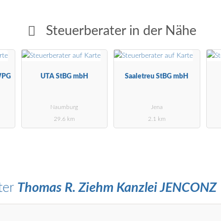
Steuerberater in der Nähe
WPG
UTA StBG mbH
Saaletreu StBG mbH
Naumburg
Jena
29.6 km
2.1 km
ter
Thomas R. Ziehm Kanzlei JENCONZ