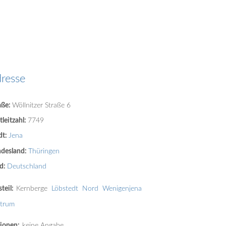
resse
aße:
Wöllnitzer Straße 6
tleitzahl:
7749
dt:
Jena
desland:
Thüringen
d:
Deutschland
teil:
Kernberge
Löbstedt
Nord
Wenigenjena
trum
ionen:
keine Angabe