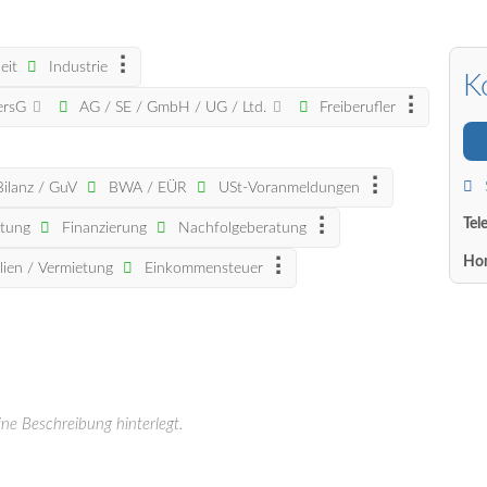
eit
Industrie
K
PersG
AG / SE / GmbH / UG / Ltd.
Freiberufler
Bilanz / GuV
BWA / EÜR
USt-Voranmeldungen
Tel
atung
Finanzierung
Nachfolgeberatung
Ho
ien / Vermietung
Einkommensteuer
ine Beschreibung hinterlegt.