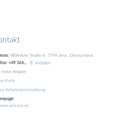
ontakt
esse:
Wöllnitzer Straße 6
7749
Jena
Deutschland
efon:
+49 364...
anzeigen
:
keine Angabe
ur Karte
ur Anfahrtsbeschreibung
mepage:
www.jenconz.de