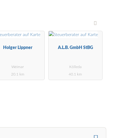
Holger Lippner
A.L.B. GmbH StBG
Weimar
Kölleda
20.1 km
40.1 km