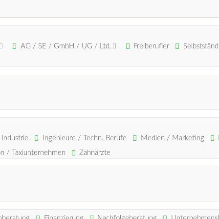
AG / SE / GmbH / UG / Ltd.
Freiberufler
Selbstständ
Industrie
Ingenieure / Techn. Berufe
Medien / Marketing
ion / Taxiunternehmen
Zahnärzte
nberatung
Finanzierung
Nachfolgeberatung
Unternehmens