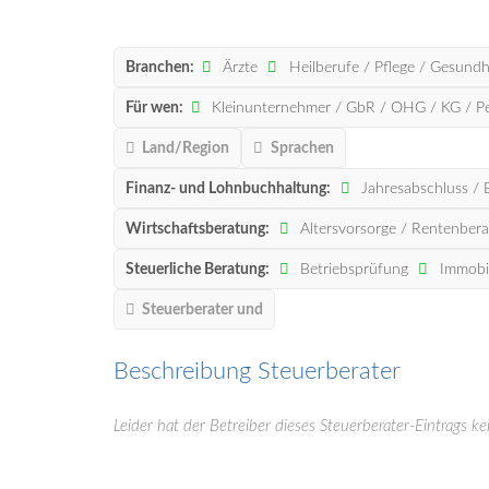
Branchen:
Ärzte
Heilberufe / Pflege / Gesundh
Für wen:
Kleinunternehmer / GbR / OHG / KG / 
Land/Region
Sprachen
Finanz- und Lohnbuchhaltung:
Jahresabschluss / 
Wirtschaftsberatung:
Altersvorsorge / Rentenber
Steuerliche Beratung:
Betriebsprüfung
Immobil
Steuerberater und
Beschreibung Steuerberater
Leider hat der Betreiber dieses Steuerberater-Eintrags ke