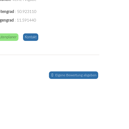
itengrad
:
50.923110
gengrad
:
11.591440
utenplaner
Kontakt
Eigene Bewertung abgeben