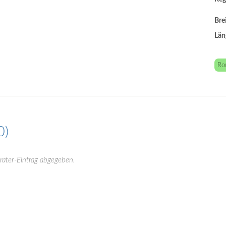
Bre
Län
Ro
0
rater-Eintrag abgegeben.