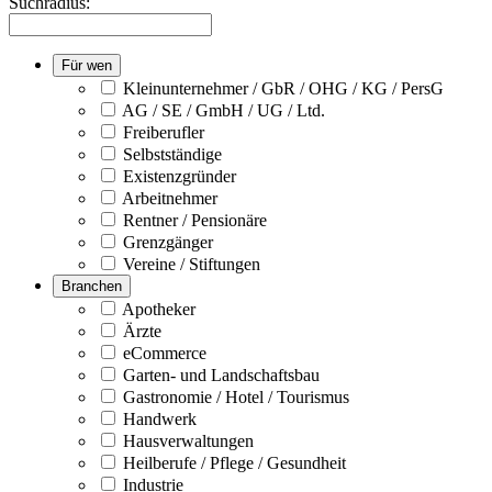
Suchradius:
Für wen
Kleinunternehmer / GbR / OHG / KG / PersG
AG / SE / GmbH / UG / Ltd.
Freiberufler
Selbstständige
Existenzgründer
Arbeitnehmer
Rentner / Pensionäre
Grenzgänger
Vereine / Stiftungen
Branchen
Apotheker
Ärzte
eCommerce
Garten- und Landschaftsbau
Gastronomie / Hotel / Tourismus
Handwerk
Hausverwaltungen
Heilberufe / Pflege / Gesundheit
Industrie