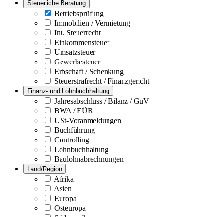
Steuerliche Beratung
Betriebsprüfung
Immobilien / Vermietung
Int. Steuerrecht
Einkommensteuer
Umsatzsteuer
Gewerbesteuer
Erbschaft / Schenkung
Steuerstrafrecht / Finanzgericht
Finanz- und Lohnbuchhaltung
Jahresabschluss / Bilanz / GuV
BWA / EÜR
USt-Voranmeldungen
Buchführung
Controlling
Lohnbuchhaltung
Baulohnabrechnungen
Land/Region
Afrika
Asien
Europa
Osteuropa