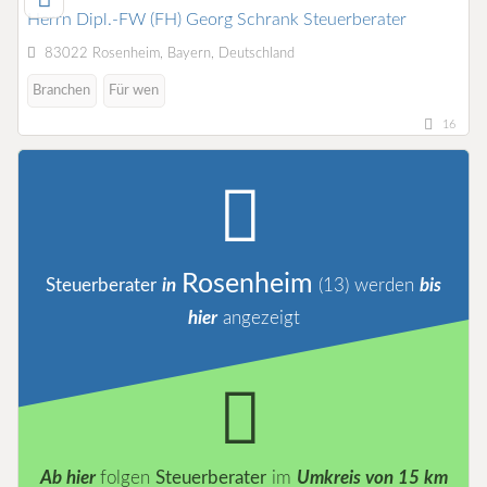
Herrn Dipl.-FW (FH) Georg Schrank Steuerberater
83022 Rosenheim, Bayern, Deutschland
Branchen
Für wen
16
Rosenheim
Steuerberater
in
(13)
werden
bis
hier
angezeigt
Ab hier
folgen
Steuerberater
im
Umkreis von 15 km