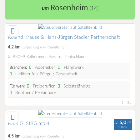
Rosenheim
um
(14)
Roland Krause & Hans-Jürgen Stadler Partnerschaft
4,2 km
(Entfernung von Rosenheim)
83059 Kolbermoor, Bayern, Deutschland
Apotheker
Handwerk
Branchen:
Heilberufe / Pflege / Gesundheit
Freiberufler
Selbstständige
Für wen:
Rentner / Pensionäre
31
P.S.R.G. StBG mbH
1 Bew.
4,5 km
(Entfernung von Rosenheim)