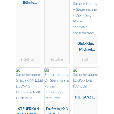
Böhnle
Wirtschaftspr
Steuerberatu
üfungsgesells
ngsgesellscha
chaft
ft mbH
Dipl.-Kfm.
Michael
Schröder
Nördlingen
Potsdam
Berlin
Steuerberater
DIE KANZLEI
STEUERKAN
Dr. Stein, Keß