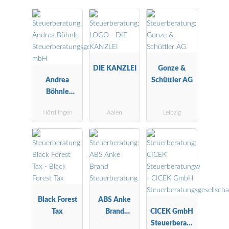
DIE KANZLEI
Gonze &
Andrea
Schüttler AG
Böhnle
Steuerberatu
Nördlingen
Aalen
Leipzig
ngsgesellscha
ft mbH
Black Forest
ABS Anke
Tax
Brand
CICEK GmbH
Steuerberatu
Steuerberatu