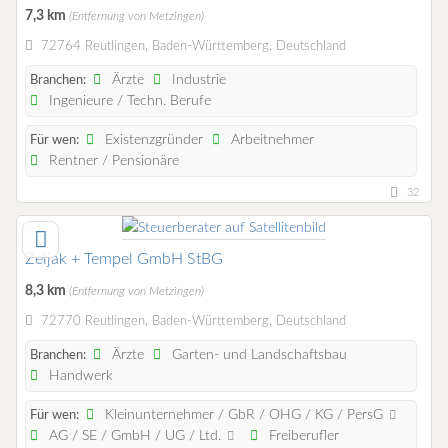
7,3 km
(Entfernung von Metzingen)
72764 Reutlingen, Baden-Württemberg, Deutschland
Ärzte
Industrie
Branchen:
Ingenieure / Techn. Berufe
Existenzgründer
Arbeitnehmer
Für wen:
Rentner / Pensionäre
32
Zeljak + Tempel GmbH StBG
8,3 km
(Entfernung von Metzingen)
72770 Reutlingen, Baden-Württemberg, Deutschland
Ärzte
Garten- und Landschaftsbau
Branchen:
Handwerk
Kleinunternehmer / GbR / OHG / KG / PersG
Für wen:
AG / SE / GmbH / UG / Ltd.
Freiberufler