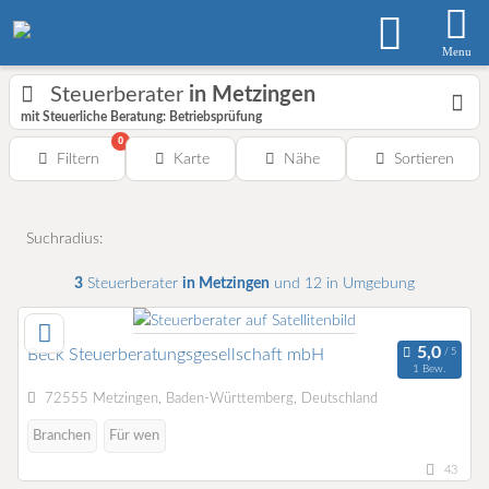
Menu
Steuerberater
in Metzingen
mit Steuerliche Beratung: Betriebsprüfung
0
Filtern
Karte
Nähe
Sortieren
Suchradius:
3
Steuerberater
in Metzingen
und 12 in Umgebung
Beck Steuerberatungsgesellschaft mbH
1 Bew.
72555 Metzingen, Baden-Württemberg, Deutschland
Branchen
Für wen
43