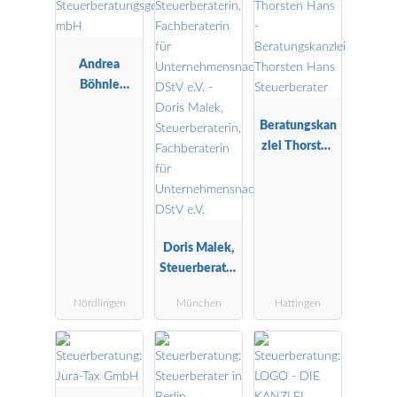
Andrea
Böhnle
Steuerberatu
ngsgesellscha
Beratungskan
ft mbH
zlei Thorsten
Hans
Steuerberater
Doris Malek,
Steuerberater
in,
Nördlingen
München
Hattingen
Fachberaterin
für
Unternehmen
snachfolge
DStV e.V.