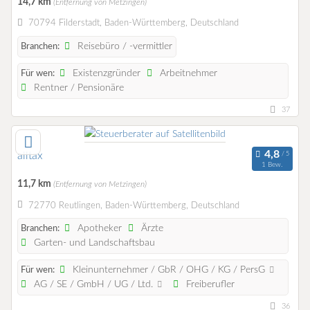
14,7 km
(Entfernung von Metzingen)
70794 Filderstadt, Baden-Württemberg, Deutschland
Reisebüro / -vermittler
Branchen:
Existenzgründer
Arbeitnehmer
Für wen:
Rentner / Pensionäre
37
alltax
1 Bew.
11,7 km
(Entfernung von Metzingen)
72770 Reutlingen, Baden-Württemberg, Deutschland
Apotheker
Ärzte
Branchen:
Garten- und Landschaftsbau
Kleinunternehmer / GbR / OHG / KG / PersG
Für wen:
AG / SE / GmbH / UG / Ltd.
Freiberufler
36