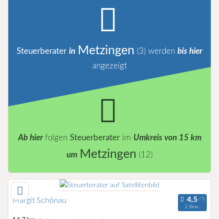
Metzingen
Steuerberater
in
(3)
werden
bis hier
angezeigt
Ab hier
folgen
Steuerberater
im
Umkreis von 15 km
Metzingen
um
(12)
Margit Schönau
2 Bew.