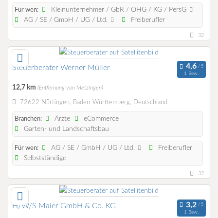
Kleinunternehmer / GbR / OHG / KG / PersG
Für wen:
AG / SE / GmbH / UG / Ltd.
Freiberufler
32
Steuerberater Werner Müller
1 Bew.
12,7 km
(Entfernung von Metzingen)
72622 Nürtingen, Baden-Württemberg, Deutschland
Ärzte
eCommerce
Branchen:
Garten- und Landschaftsbau
AG / SE / GmbH / UG / Ltd.
Freiberufler
Für wen:
Selbstständige
32
H/W/S Maier GmbH & Co. KG
1 Bew.