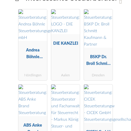
DIE KANZLEI
Andrea
Böhnle
BSKP Dr.
Steuerberatu
Broll Schmitt
ngsgesellscha
Kaufmann &
Nördlingen
Aalen
Dresden
ft mbH
Partner
ABS Anke