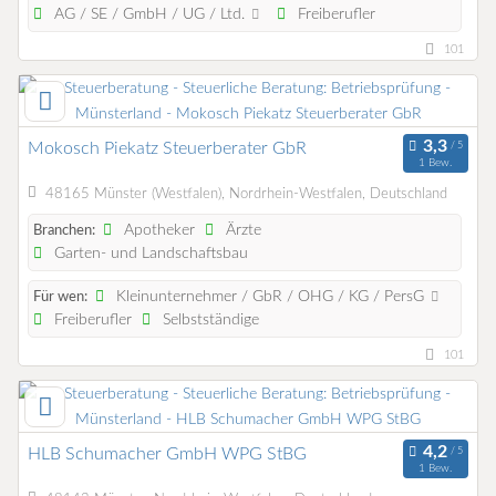
AG / SE / GmbH / UG / Ltd.
Freiberufler
101
Mokosch Piekatz Steuerberater GbR
1 Bew.
48165 Münster (Westfalen), Nordrhein-Westfalen, Deutschland
Apotheker
Ärzte
Branchen:
Garten- und Landschaftsbau
Kleinunternehmer / GbR / OHG / KG / PersG
Für wen:
Freiberufler
Selbstständige
101
HLB Schumacher GmbH WPG StBG
1 Bew.