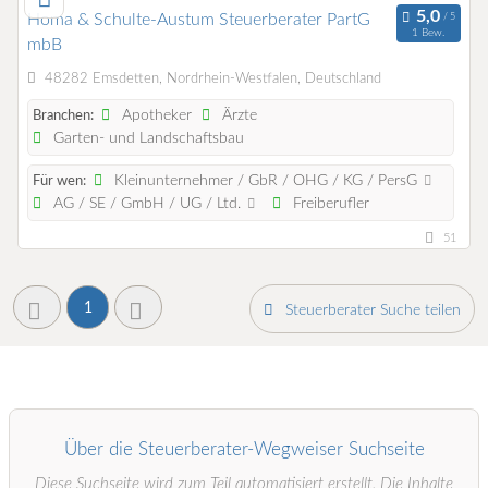
Homa & Schulte-Austum Steuerberater PartG
1 Bew.
mbB
48282 Emsdetten, Nordrhein-Westfalen, Deutschland
Apotheker
Ärzte
Branchen:
Garten- und Landschaftsbau
Kleinunternehmer / GbR / OHG / KG / PersG
Für wen:
AG / SE / GmbH / UG / Ltd.
Freiberufler
51
1
Steuerberater Suche teilen
Über die Steuerberater-Wegweiser Suchseite
Diese Suchseite wird zum Teil automatisiert erstellt. Die Inhalte