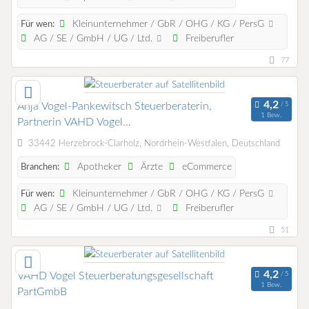
Kleinunternehmer / GbR / OHG / KG / PersG
Für wen:
AG / SE / GmbH / UG / Ltd.
Freiberufler
77
Anja Vogel-Pankewitsch Steuerberaterin,
1 Bew.
Partnerin VAHD Vogel
Steuerberatungsgesellschaft PartGmbB
33442 Herzebrock-Clarholz, Nordrhein-Westfalen, Deutschland
Apotheker
Ärzte
eCommerce
Branchen:
Kleinunternehmer / GbR / OHG / KG / PersG
Für wen:
AG / SE / GmbH / UG / Ltd.
Freiberufler
51
VAHD Vogel Steuerberatungsgesellschaft
1 Bew.
PartGmbB